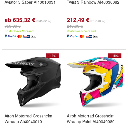
Aviator 3 Saber AI40010031
Twist 3 Rainbow AI40030082
ab 635,32 €
212,49 €
(635,32 €/)
(212,49 €/)
759,99 €
249,99 €
Kostenloser Versand
Kostenloser Versand
- 15%
- 15%
Airoh Motorrad Crosshelm
Airoh Motorrad Crosshelm
Wraaap AI40040010
Wraaap Paint AI40040080