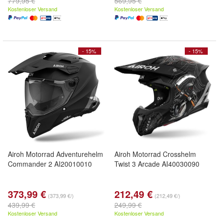
779,95 €
569,95 €
Kostenloser Versand
Kostenloser Versand
- 15%
- 15%
Airoh Motorrad Adventurehelm
Airoh Motorrad Crosshelm
Commander 2 AI20010010
Twist 3 Arcade AI40030090
373,99 €
212,49 €
(373,99 €/)
(212,49 €/)
439,99 €
249,99 €
Kostenloser Versand
Kostenloser Versand