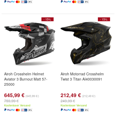
- 15%
- 15%
Airoh Crosshelm Helmet
Airoh Motorrad Crosshelm
Aviator 3 Burnout Matt 57-
Twist 3 Titan AI40030091
25000
645,99 €
212,49 €
(645,99 €/)
(212,49 €/)
759,99 €
249,99 €
Kostenloser Versand
Kostenloser Versand