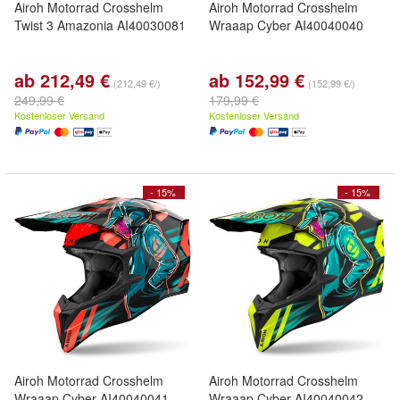
Airoh Motorrad Crosshelm
Airoh Motorrad Crosshelm
Twist 3 Amazonia AI40030081
Wraaap Cyber AI40040040
ab 212,49 €
ab 152,99 €
(212,49 €/)
(152,99 €/)
249,99 €
179,99 €
Kostenloser Versand
Kostenloser Versand
- 15%
- 15%
Airoh Motorrad Crosshelm
Airoh Motorrad Crosshelm
Wraaap Cyber AI40040041
Wraaap Cyber AI40040042