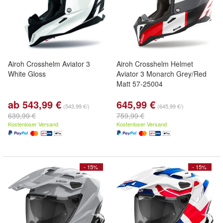
Airoh Crosshelm Aviator 3
Airoh Crosshelm Helmet
White Gloss
Aviator 3 Monarch Grey/Red
Matt 57-25004
ab 543,99 €
645,99 €
(543,99 €/)
(645,99 €/)
639,99 €
759,99 €
Kostenloser Versand
Kostenloser Versand
- 15%
- 15%