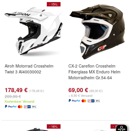
- 15%
Airoh Motorrad Crosshelm
CX-2 Careflon Crosshelm
Twist 3 AI40030002
Fiberglass MX Enduro Helm
Motorradhelm Gr.54-64
178,49 €
69,00 €
(178,49 €/)
(69,00 €/)
+ 6,90 € Versand
209,99 €
Kostenloser Versand
- 16%
- 15%