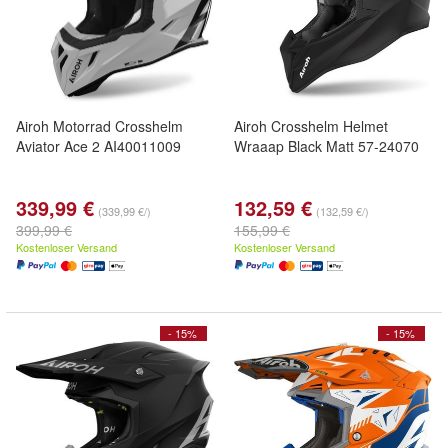
Airoh Motorrad Crosshelm
Airoh Crosshelm Helmet
Aviator Ace 2 AI40011009
Wraaap Black Matt 57-24070
339,99 €
132,59 €
(339,99 €/)
(132,59 €/)
399,99 €
155,99 €
Kostenloser Versand
Kostenloser Versand
- 15%
- 15%