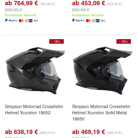
ab 764,99 €
ab 453,09 €
(764,99 €/)
(453,09 €/)
899,99 €
599,95 €
Kostenloser Versand
Kostenloser Versand
- 18%
- 18%
Simpson Motorrad Crosshelm
Simpson Motorrad Crosshelm
Helmet Xcursion 18652
Helmet Xcursion Solid Metal
18650
ab 638,19 €
ab 469,19 €
(638,19 €/)
(469,19 €/)