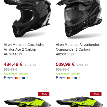
Airoh Motorrad Crosshelm
Airoh Motorrad Adventurehelm
Aviator Ace 2 Carbon
Commander 2 Carbon
AI40011099
AI20010099
484,49 €
509,99 €
(484,49 €/)
(509,99 €/)
569,99 €
599,99 €
Kostenloser Versand
Kostenloser Versand
- 15%
- 15%