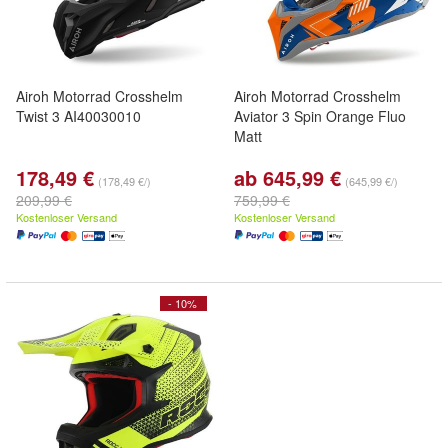
Airoh Motorrad Crosshelm
Airoh Motorrad Crosshelm
Twist 3 AI40030010
Aviator 3 Spin Orange Fluo
Matt
178,49 €
ab 645,99 €
(178,49 €/)
(645,99 €/)
209,99 €
759,99 €
Kostenloser Versand
Kostenloser Versand
- 10%