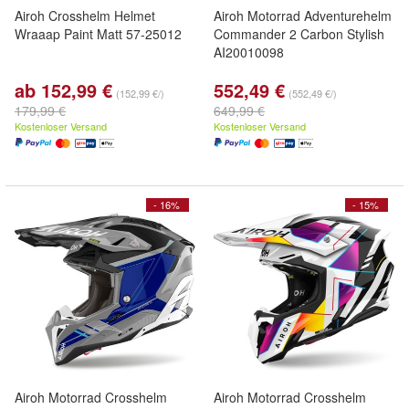
Airoh Crosshelm Helmet
Airoh Motorrad Adventurehelm
Wraaap Paint Matt 57-25012
Commander 2 Carbon Stylish
AI20010098
ab 152,99 €
552,49 €
(152,99 €/)
(552,49 €/)
179,99 €
649,99 €
Kostenloser Versand
Kostenloser Versand
- 16%
- 15%
Airoh Motorrad Crosshelm
Airoh Motorrad Crosshelm