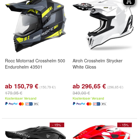
Rocc Motorrad Crosshelm 500
Airoh Crosshelm Strycker
Endurohelm 43501
White Gloss
ab 150,79 €
ab 296,65 €
(150,79 €/)
(296,65 €/)
179,95 €
349,00 €
Kostenloser Versand
Kostenloser Versand
- 15%
- 15%