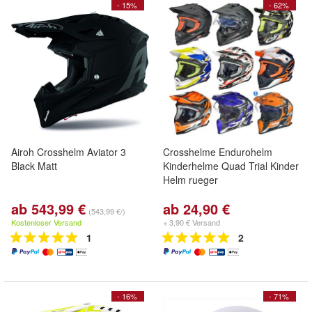
- 15%
- 62%
Airoh Crosshelm Aviator 3
Crosshelme Endurohelm
Black Matt
Kinderhelme Quad Trial Kinder
Helm rueger
ab 543,99 €
ab 24,90 €
(543,99 €/)
Kostenloser Versand
+ 3,90 € Versand
1
2
- 16%
- 71%