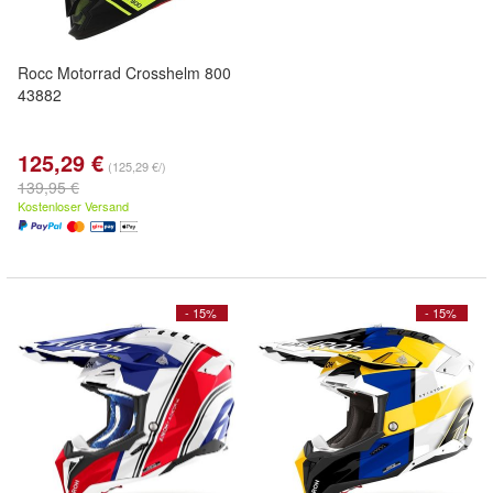
Rocc Motorrad Crosshelm 800
43882
125,29 €
(125,29 €/)
139,95 €
Kostenloser Versand
- 15%
- 15%