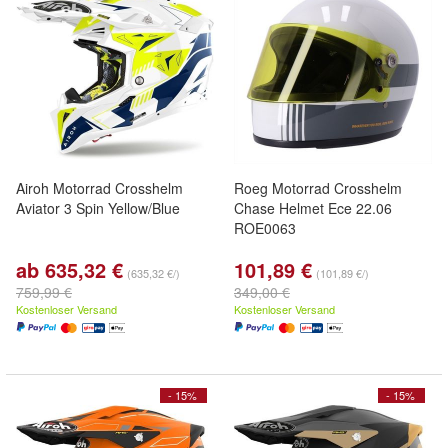
Airoh Motorrad Crosshelm
Roeg Motorrad Crosshelm
Aviator 3 Spin Yellow/Blue
Chase Helmet Ece 22.06
ROE0063
ab 635,32 €
101,89 €
(635,32 €/)
(101,89 €/)
759,99 €
349,00 €
Kostenloser Versand
Kostenloser Versand
- 15%
- 15%