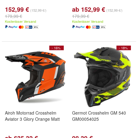
152,99 €
ab 152,99 €
(152,99 €/)
(152,99 €/)
179,99 €
179,99 €
Kostenloser Versand
Kostenloser Versand
- 16%
- 18%
Airoh Motorrad Crosshelm
Germot Crosshelm GM 540
Aviator 3 Glory Orange Matt
GM00054025
ab 635,32 €
98,39 €