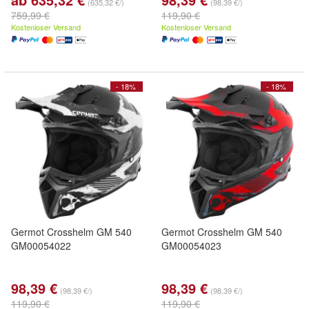
(635,32 €/)
(98,39 €/)
759,99 €
119,90 €
Kostenloser Versand
Kostenloser Versand
- 18%
- 18%
Germot Crosshelm GM 540
Germot Crosshelm GM 540
GM00054022
GM00054023
98,39 €
98,39 €
(98,39 €/)
(98,39 €/)
119,90 €
119,90 €