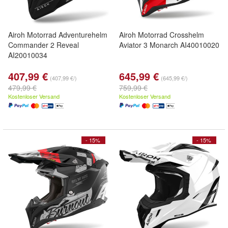
Airoh Motorrad Adventurehelm
Airoh Motorrad Crosshelm
Commander 2 Reveal
Aviator 3 Monarch AI40010020
AI20010034
407,99 €
645,99 €
(407,99 €/)
(645,99 €/)
479,99 €
759,99 €
Kostenloser Versand
Kostenloser Versand
- 15%
- 15%