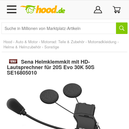
Hood
›
Auto & Motor
›
Motorrad: Teile & Zubehör
›
Motorradkleidung
›
Helme & Helmzubehör
›
Sonstige
Sena Helmklemmkit mit HD-
Lautsprechner für 20S Evo 30K 50S
SE16805010