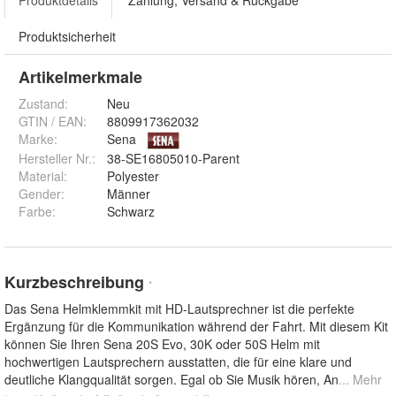
Produktsicherheit
Artikelmerkmale
Zustand:
Neu
GTIN / EAN:
8809917362032
Marke:
Sena
Hersteller Nr.:
38-SE16805010-Parent
Material
:
Polyester
Gender
:
Männer
Farbe
:
Schwarz
Kurzbeschreibung
*
Das Sena Helmklemmkit mit HD-Lautsprechner ist die perfekte
Ergänzung für die Kommunikation während der Fahrt. Mit diesem Kit
können Sie Ihren Sena 20S Evo, 30K oder 50S Helm mit
hochwertigen Lautsprechern ausstatten, die für eine klare und
deutliche Klangqualität sorgen. Egal ob Sie Musik hören, An
... Mehr