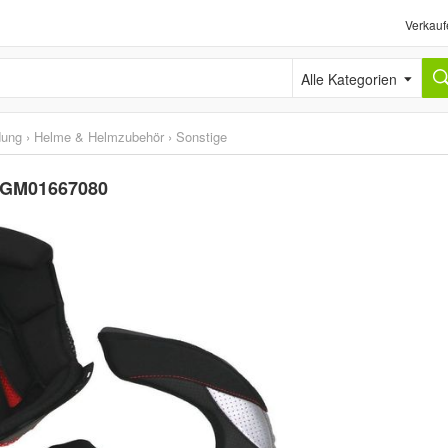
Verkauf
Alle Kategorien
dung
›
Helme & Helmzubehör
›
Sonstige
0 GM01667080