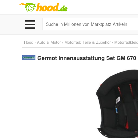
Hood
›
Auto & Motor
›
Motorrad: Teile & Zubehör
›
Motorradklei
Germot Innenausstattung Set GM 67