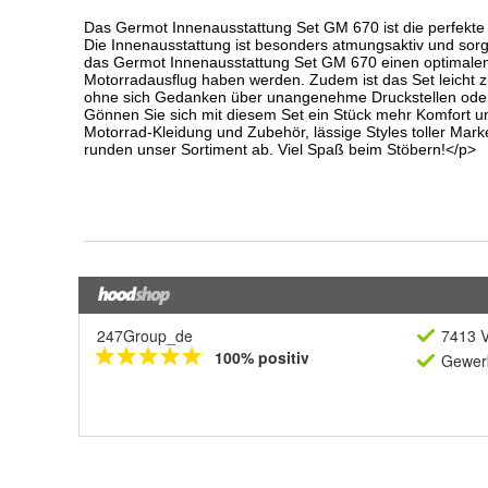
247Group_de
7413 V
100% positiv
Gewerb