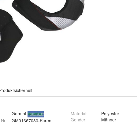
Produktsicherheit
Germot
Material
:
Polyester
Gender
:
Männer
 Nr.:
GM01667080-Parent