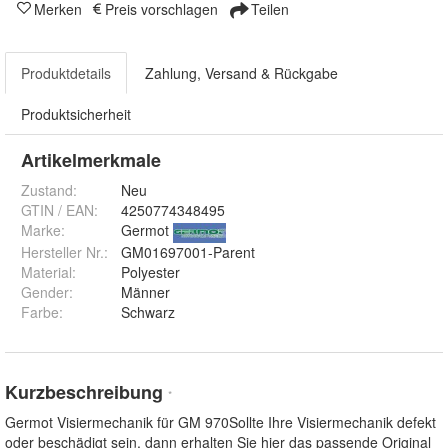
Merken
Preis vorschlagen
Teilen
Produktdetails
Zahlung, Versand & Rückgabe
Produktsicherheit
Artikelmerkmale
Zustand:
Neu
GTIN / EAN:
4250774348495
Marke:
Germot
Hersteller Nr.:
GM01697001-Parent
Material
:
Polyester
Gender
:
Männer
Farbe
:
Schwarz
Kurzbeschreibung
*
Germot Visiermechanik für GM 970Sollte Ihre Visiermechanik defekt
oder beschädigt sein, dann erhalten Sie hier das passende Original