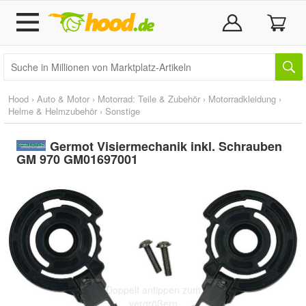
Hood
›
Auto & Motor
›
Motorrad: Teile & Zubehör
›
Motorradkleidung
›
Helme & Helmzubehör
›
Sonstige
Germot Visiermechanik inkl. Schrauben
GM 970 GM01697001
Doppelt antippen zum
vergrößern