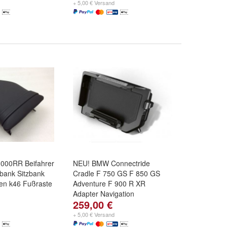
+ 5,00 € Versand
000RR Beifahrer
NEU! BMW Connectride
zbank Sitzbank
Cradle F 750 GS F 850 GS
ten k46 Fußraste
Adventure F 900 R XR
Adapter Navigation
259,00 €
+ 5,00 € Versand