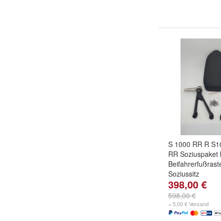
S 1000 RR R S
RR Soziuspaket 
Beifahrerfußras
Soziussitz
398,00 €
598,00 €
+ 5,00 € Versand