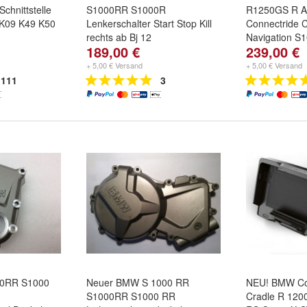
Schnittstelle
S1000RR S1000R
R1250GS R A
K09 K49 K50
Lenkerschalter Start Stop Kill
Connectride C
rechts ab Bj 12
Navigation S
189,00 €
239,00 €
+ 5,00 € Versand
+ 5,00 € Versand
111
3
00RR S1000
Neuer BMW S 1000 RR
NEU! BMW Co
S1000RR S1000 RR
Cradle R 120