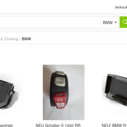
Verkauf
BMW
k & Zündung
›
BMW
ctride
NEU Schalter S 1000 RR
NEU! BMW R