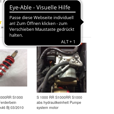
T Adapter
2009 er Tacho Kombi
Kombiintrument
450,00 €
795,00 €
1
+ 5,00 € Versand
1
1000RR S1000
S 1000 RR S1000RR S1000
erderbein
abs hydraulikeinheit Pumpe
k46 Bj 03/2010
system motor