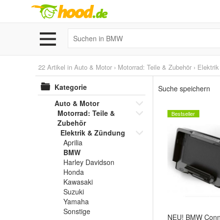
22 Artikel in
Auto & Motor
›
Motorrad: Teile & Zubehör
›
Elektri
Kategorie
Suche speichern
Auto & Motor
Motorrad: Teile &
Bestseller
Zubehör
Elektrik & Zündung
Aprilia
BMW
Harley Davidson
Honda
Kawasaki
Suzuki
Yamaha
Sonstige
NEU! BMW Conne