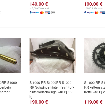
149,00 €
190,00 €
+ 5,00 € Versand
+ 5,00 € Versand
00RR S1000
S 1000 RR S1000RR S1000
S 1000 RR S
derbein
RR Schwinge hinten rear Fork
RR kettensatz 
ndrohr
hinterradschwinge k46 Bj 03/
Kette k46 Bj 
bj
190,00 €
119,00 €