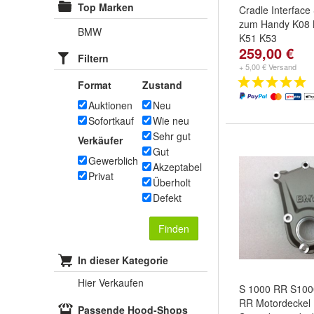
Top Marken
Cradle Interface 
zum Handy K08 
BMW
K51 K53
259,00 €
Filtern
+ 5,00 € Versand
Format
Zustand
Auktionen
Neu
Sofortkauf
Wie neu
Sehr gut
Verkäufer
Gut
Gewerblich
Akzeptabel
Privat
Überholt
Defekt
Finden
In dieser Kategorie
Hier Verkaufen
S 1000 RR S10
RR Motordeckel
Passende Hood-Shops