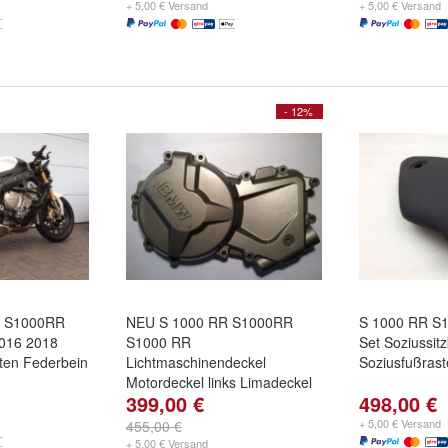
+ 5,00 € Versand
+ 5,00 € Versand
- 12%
 S1000RR
NEU S 1000 RR S1000RR
S 1000 RR S1
2016 2018
S1000 RR
Set Soziussit
ten Federbein
Lichtmaschinendeckel
Soziusfußras
Motordeckel links Limadeckel
399,00 €
498,00 €
K46
+ 5,00 € Versand
455,00 €
+ 5,00 € Versand