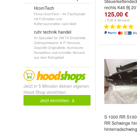
Steuerkettendec
rechts K46 Bj 20
HromTech
125,00 €
Firma HromTech – Ihr Fachhandel
mit Fußmatten und
+ 5,00 € Versand
Kofferraummatten nach Maß
ruhr technik handel
Ihr Spezialist für VW T4 Ersatzteile,
Gebrauchtwaren & IT-Services.
Geprüfte Originalteile, technische
Kompetenz und schneller Versand
aus dem Ruhrgebiet.
Jetzt in 5 Minuten deinen eigenen
Hood-Shop einrichten.
Jetzt einrichten
S 1000 RR S10
RR Schwinge hin
hinterradschwin