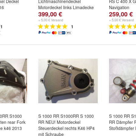
kel Deckel
Lichtmaschinendeckel
RS C 400 X G
16
Motordeckel links Limadecke
Navigation
399,00 €
259,00 €
+ 5,00 € Versand
+ 5,00 € Versand
1
1
00RR S1000
S 1000 RR S1000RR S 1000
S 1000 RR S
ten rear Fork
RR NEU! Motordeckel
RR Dämpfer F
ge k46 2013
Steuerdeckel rechts K46 HP4
Stoßdämpfer 
mit Schraube