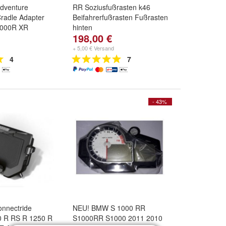
dventure
RR Soziusfußrasten k46
radle Adapter
Beifahrerfußrasten Fußrasten
1000R XR
hinten
198,00 €
+ 5,00 € Versand
4
7
- 43%
nnectride
NEU! BMW S 1000 RR
0 R RS R 1250 R
S1000RR S1000 2011 2010