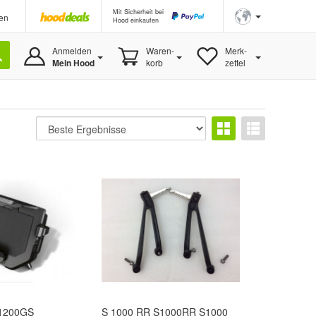
Mit Sicherheit bei
en
Hood einkaufen
Anmelden
Waren-
Merk-
Mein Hood
korb
zettel
1200GS
S 1000 RR S1000RR S1000