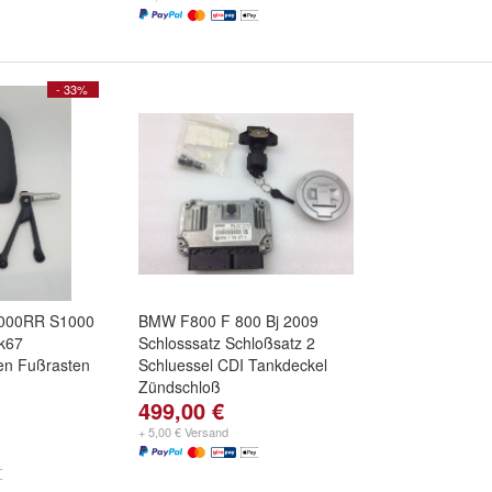
- 33%
1000RR S1000
BMW F800 F 800 Bj 2009
k67
Schlosssatz Schloßsatz 2
ten Fußrasten
Schluessel CDI Tankdeckel
Zündschloß
499,00 €
+ 5,00 € Versand