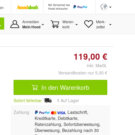
Mit Sicherheit bei
en
Hood einkaufen
Anmelden
Waren-
Merk-
Mein Hood
korb
zettel
119,00 €
inkl. MwSt.
Versandkosten nur 5,00 €
In den Warenkorb
Sofort lieferbar
1
Auf Lager
Zahlung
, Lastschrift,
Kreditkarte, Debitkarte,
Ratenzahlung, Sofortüberweisung,
Überweisung, Bezahlung nach 30