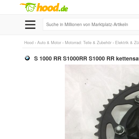
Hood
›
Auto & Motor
›
Motorrad: Teile & Zubehör
›
Elektrik & Z
S 1000 RR S1000RR S1000 RR kettensatz 