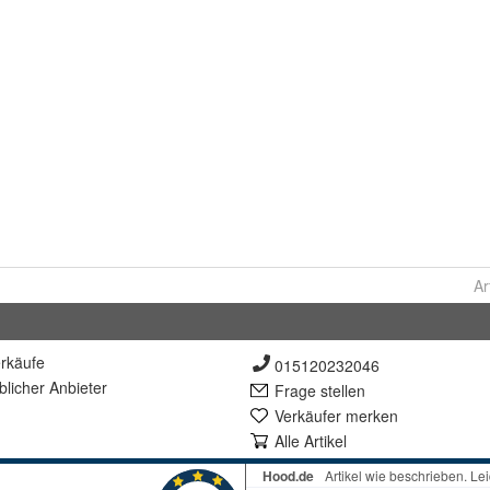
Ar
rkäufe
015120232046
lich
er Anbieter
Frage stellen
Verkäufer merken
Alle Artikel