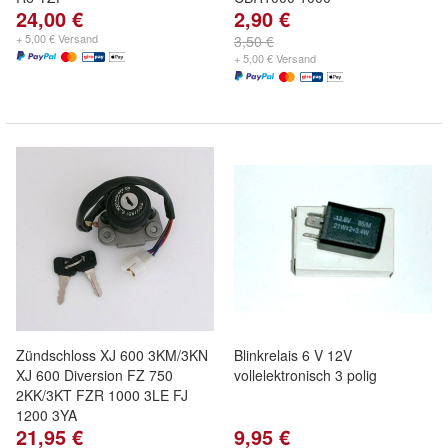
24,00 €
2,90 €
+ 5,00 € Versand
3,50 €
+ 5,00 € Versand
Zündschloss XJ 600 3KM/3KN
Blinkrelais 6 V 12V
XJ 600 Diversion FZ 750
vollelektronisch 3 polig
2KK/3KT FZR 1000 3LE FJ
1200 3YA
21,95 €
9,95 €