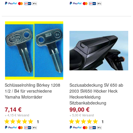
Schlüsselrohling Börkey 1208
Soziusabdeckung SV 650 ab
1/2 / B4 für verschiedene
2003 SV650 Höcker Heck
Yamaha Motorräder
Heckverkleidung
Sitzbankabdeckung
7,14 €
99,00 €
+ 4,15 € Versand
+ 5,00 € Versand
1
1