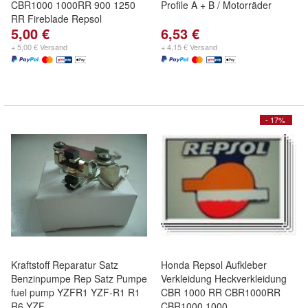
CBR1000 1000RR 900 1250
Profile A + B / Motorräder
RR Fireblade Repsol
5,00 €
6,53 €
+ 5,00 € Versand
+ 4,15 € Versand
- 17%
Kraftstoff Reparatur Satz
Honda Repsol Aufkleber
Benzinpumpe Rep Satz Pumpe
Verkleidung Heckverkleidung
fuel pump YZFR1 YZF-R1 R1
CBR 1000 RR CBR1000RR
R6 YZF
CBR1000 1000