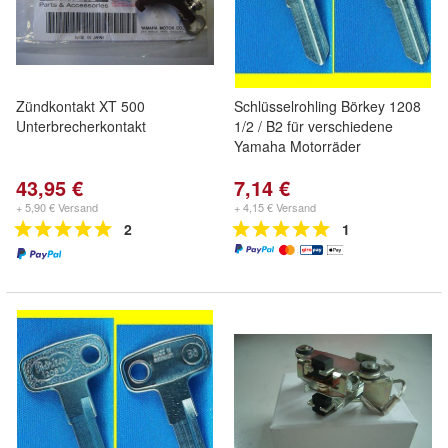
Zündkontakt XT 500
Schlüsselrohling Börkey 1208
Unterbrecherkontakt
1/2 / B2 für verschiedene
Yamaha Motorräder
43,95 €
7,14 €
+ 5,90 € Versand
+ 4,15 € Versand
2
1