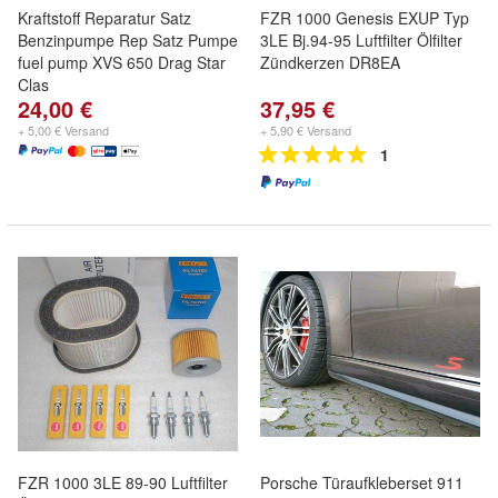
Kraftstoff Reparatur Satz
FZR 1000 Genesis EXUP Typ
Benzinpumpe Rep Satz Pumpe
3LE Bj.94-95 Luftfilter Ölfilter
fuel pump XVS 650 Drag Star
Zündkerzen DR8EA
Clas
24,00 €
37,95 €
+ 5,00 € Versand
+ 5,90 € Versand
1
FZR 1000 3LE 89-90 Luftfilter
Porsche Türaufkleberset 911