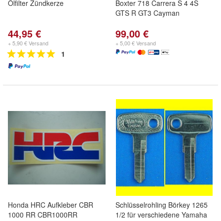
Ölfilter Zündkerze
Boxter 718 Carrera S 4 4S
GTS R GT3 Cayman
44,95 €
99,00 €
+ 5,90 € Versand
+ 5,00 € Versand
1
Honda HRC Aufkleber CBR
Schlüsselrohling Börkey 1265
1000 RR CBR1000RR
1/2 für verschiedene Yamaha