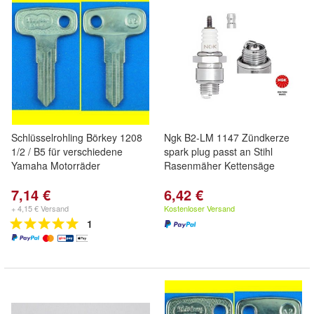
Schlüsselrohling Börkey 1208
Ngk B2-LM 1147 Zündkerze
1/2 / B5 für verschiedene
spark plug passt an Stihl
Yamaha Motorräder
Rasenmäher Kettensäge
7,14 €
6,42 €
+ 4,15 € Versand
Kostenloser Versand
1