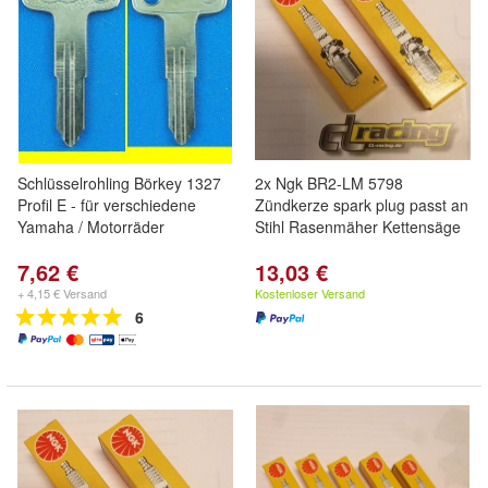
Schlüsselrohling Börkey 1327
2x Ngk BR2-LM 5798
Profil E - für verschiedene
Zündkerze spark plug passt an
Yamaha / Motorräder
Stihl Rasenmäher Kettensäge
7,62 €
13,03 €
+ 4,15 € Versand
Kostenloser Versand
6