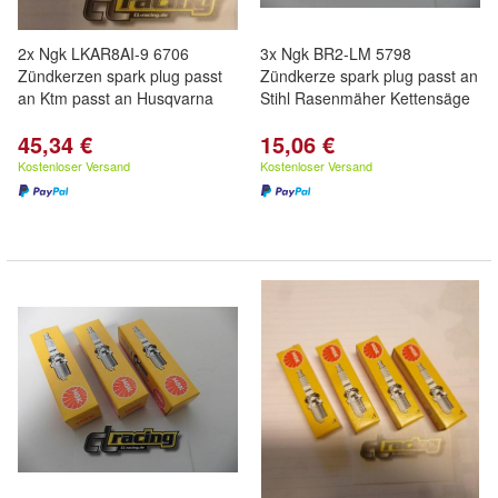
2x Ngk LKAR8AI-9 6706
3x Ngk BR2-LM 5798
Zündkerzen spark plug passt
Zündkerze spark plug passt an
an Ktm passt an Husqvarna
Stihl Rasenmäher Kettensäge
45,34 €
15,06 €
Kostenloser Versand
Kostenloser Versand