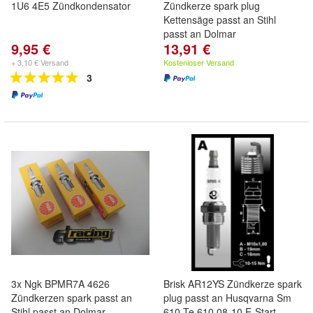
1U6 4E5 Zündkondensator
Zündkerze spark plug
Kettensäge passt an Stihl
passt an Dolmar
9,95 €
13,91 €
+ 3,10 € Versand
Kostenloser Versand
3
3x Ngk BPMR7A 4626
Brisk AR12YS Zündkerze spark
Zündkerzen spark passt an
plug passt an Husqvarna Sm
Stihl passt an Dolmar
610 Te 610 08-10 E-Start