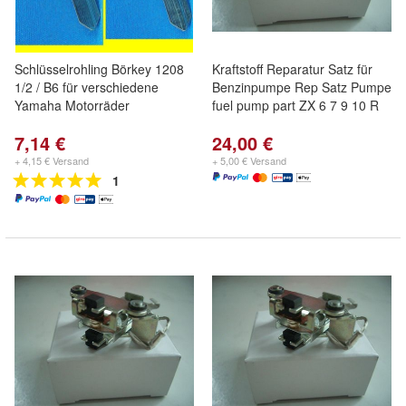
Schlüsselrohling Börkey 1208
Kraftstoff Reparatur Satz für
1/2 / B6 für verschiedene
Benzinpumpe Rep Satz Pumpe
Yamaha Motorräder
fuel pump part ZX 6 7 9 10 R
7,14 €
24,00 €
+ 4,15 € Versand
+ 5,00 € Versand
1