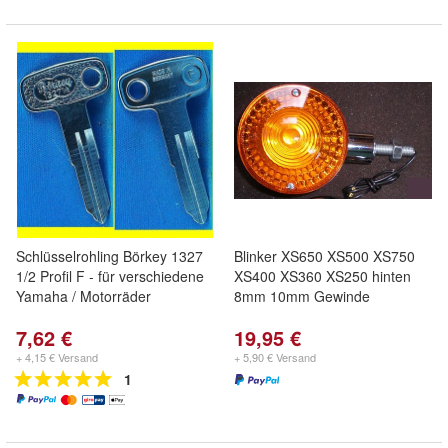
Schlüsselrohling Börkey 1327
Blinker XS650 XS500 XS750
1/2 Profil F - für verschiedene
XS400 XS360 XS250 hinten
Yamaha / Motorräder
8mm 10mm Gewinde
7,62 €
19,95 €
+ 4,15 € Versand
+ 5,90 € Versand
1