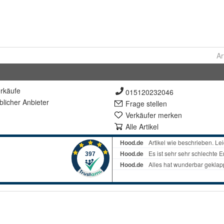
Ar
rkäufe
015120232046
lich
er Anbieter
Frage stellen
Verkäufer merken
Alle Artikel