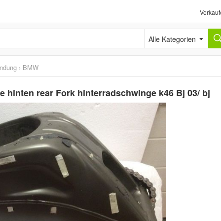
Verkauf
Alle Kategorien
ündung
›
BMW
inten rear Fork hinterradschwinge k46 Bj 03/ bj