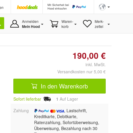
Mit Sicherheit bei
en
Hood einkaufen
Anmelden
Waren-
Merk-
Mein Hood
korb
zettel
190,00 €
inkl. MwSt.
Versandkosten nur 5,00 €
In den Warenkorb
Sofort lieferbar
1
Auf Lager
Zahlung
, Lastschrift,
Kreditkarte, Debitkarte,
Ratenzahlung, Sofortüberweisung,
Überweisung, Bezahlung nach 30