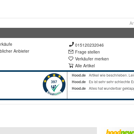
Ar
rkäufe
015120232046
lich
er Anbieter
Frage stellen
Verkäufer merken
Alle Artikel