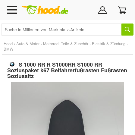
Hood
›
Auto & Motor
›
Motorrad: Teile & Zubehör
›
Elektrik & Zündung
›
BMW
S 1000 RR R S1000RR S1000 RR
Soziuspaket k67 Beifahrerfußrasten Fußrasten
Soziussitz