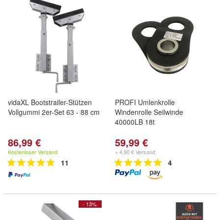
vidaXL Bootstrailer-Stützen
PROFI Umlenkrolle
Vollgummi 2er-Set 63 - 88 cm
Windenrolle Seilwinde
40000LB 18t
86,99 €
59,99 €
Kostenloser Versand
+ 4,90 € Versand
11
4
- 13%