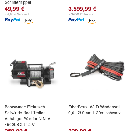
Schmiernippel
49,99 €
3.599,99 €
+ 4,90 € Versand
+ 39,90 € Versand
Bootswinde Elektrisch
FiberBeast WLD Windenseil
Seilwinde Boot Trailer
9,0 t Ø 9mm L 30m schwarz
Anhänger Warrior NINJA
4500LB 2 t 12 V
269,99 €
229,99 €