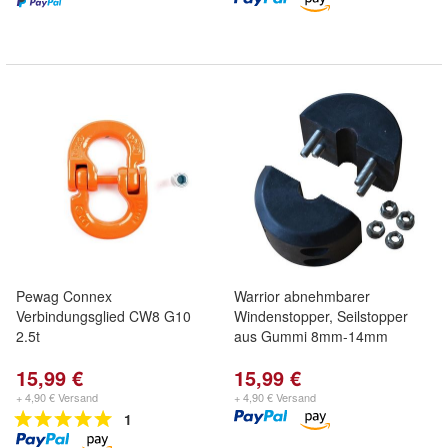
Pewag Connex
Warrior abnehmbarer
Verbindungsglied CW8 G10
Windenstopper, Seilstopper
2.5t
aus Gummi 8mm-14mm
15,99 €
15,99 €
+ 4,90 € Versand
+ 4,90 € Versand
1