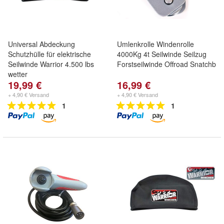
Universal Abdeckung
Umlenkrolle Windenrolle
Schutzhülle für elektrische
4000Kg 4t Seilwinde Seilzug
Seilwinde Warrior 4.500 lbs
Forstseilwinde Offroad Snatchb
wetter
19,99 €
16,99 €
+ 4,90 € Versand
+ 4,90 € Versand
1
1