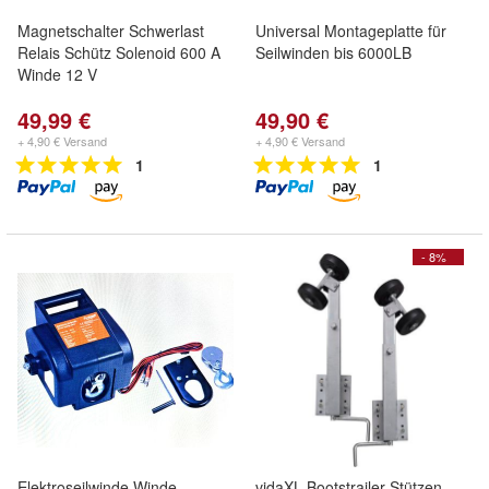
Magnetschalter Schwerlast
Universal Montageplatte für
Relais Schütz Solenoid 600 A
Seilwinden bis 6000LB
Winde 12 V
49,99 €
49,90 €
+ 4,90 € Versand
+ 4,90 € Versand
1
1
- 8%
Elektroseilwinde Winde
vidaXL Bootstrailer-Stützen