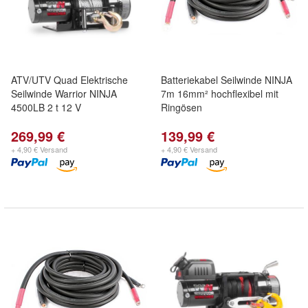
ATV/UTV Quad Elektrische
Batteriekabel Seilwinde NINJA
Seilwinde Warrior NINJA
7m 16mm² hochflexibel mit
4500LB 2 t 12 V
Ringösen
269,99 €
139,99 €
+ 4,90 € Versand
+ 4,90 € Versand