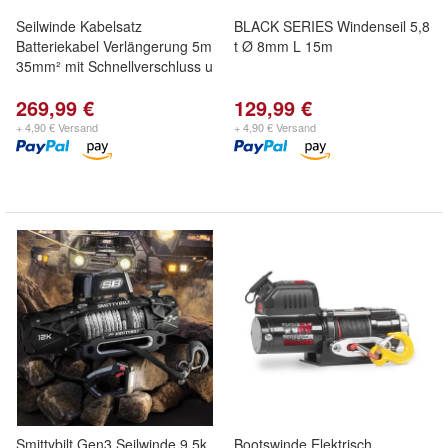
Seilwinde Kabelsatz
BLACK SERIES Windenseil 5,8
Batteriekabel Verlängerung 5m
t Ø 8mm L 15m
35mm² mit Schnellverschluss u
269,99 €
129,99 €
+ 4,90 € Versand
+ 4,90 € Versand
Smittybilt Gen3 Seilwinde 9.5k
Bootswinde Elektrisch