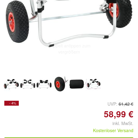
Doppelt antippen zum
vergrößern
- 4%
UVP:
61,42 €
58,99 €
inkl. MwSt.
Kostenloser Versand