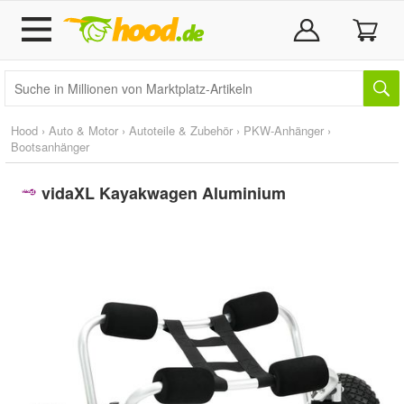
Hood
›
Auto & Motor
›
Autoteile & Zubehör
›
PKW-Anhänger
›
Bootsanhänger
vidaXL Kayakwagen Aluminium