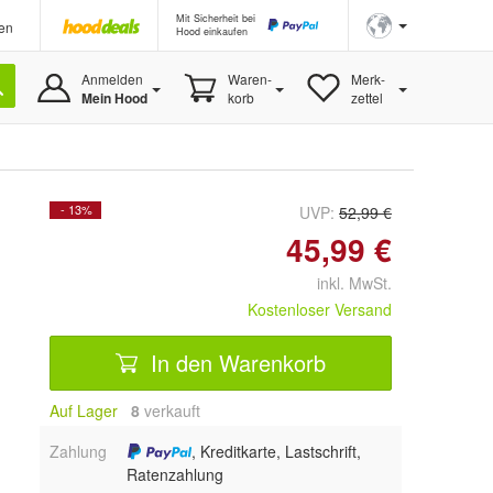
Mit Sicherheit bei
en
Hood einkaufen
Anmelden
Waren-
Merk-
Mein Hood
korb
zettel
- 13%
UVP:
52,99 €
45,99 €
inkl. MwSt.
Kostenloser Versand
In den Warenkorb
Auf Lager
8
 verkauft
Zahlung
, Kreditkarte, Lastschrift,
Ratenzahlung