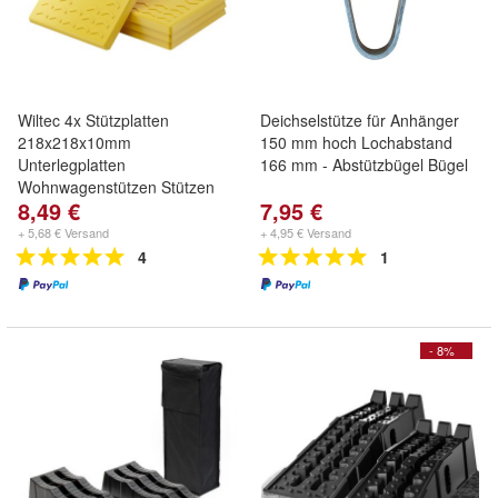
Wiltec 4x Stützplatten
Deichselstütze für Anhänger
218x218x10mm
150 mm hoch Lochabstand
Unterlegplatten
166 mm - Abstützbügel Bügel
Wohnwagenstützen Stützen
8,49 €
7,95 €
+ 5,68 € Versand
+ 4,95 € Versand
4
1
- 8%