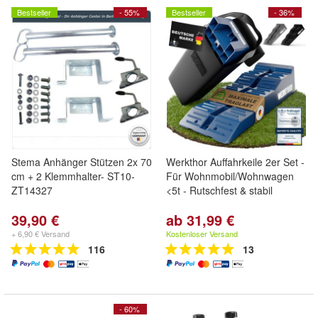
Bestseller
- 55%
Bestseller
- 36%
Stema Anhänger Stützen 2x 70
Werkthor Auffahrkeile 2er Set -
cm + 2 Klemmhalter- ST10-
Für Wohnmobil/Wohnwagen
ZT14327
<5t - Rutschfest & stabil
39,90 €
ab 31,99 €
+ 6,90 € Versand
Kostenloser Versand
116
13
- 60%