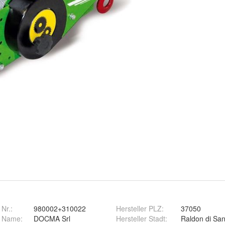
 Nr.:
980002+310022
Hersteller PLZ
:
37050
r Name
:
DOCMA Srl
Hersteller Stadt
:
Raldon di Sa