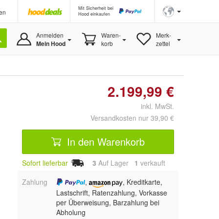
Mit Sicherheit bei
en
Hood einkaufen
Anmelden
Waren-
Merk-
Mein Hood
korb
zettel
2.199,99 €
inkl. MwSt.
Versandkosten nur 39,90 €
In den Warenkorb
Sofort lieferbar
3
Auf Lager
1
 verkauft
Zahlung
,
, Kreditkarte,
Lastschrift, Ratenzahlung, Vorkasse
per Überweisung, Barzahlung bei
Abholung