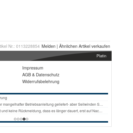
tikel Nr.:
0113228854
Melden
|
Ähnlichen
Artikel verkaufen
Platin
Impressum
AGB
&
Datenschutz
Widerrufsbelehrung