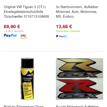
Original VW Tiguan 3 (CT1)
3x Startnummern, Aufkleber
Einstiegsleistenschutzfolie
Motorrad, Auto, Motocross,
Türschweller 571071310A908
MX, Enduro
69,90 €
13,68 €
+ 8,90 € Versand
Kostenloser Versand
Raid hp Flüssiggumi Dose
Suzuki Motorsport Aufkleber