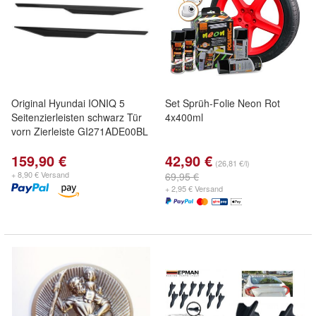
Original Hyundai IONIQ 5
Set Sprüh-Folie Neon Rot
Seitenzierleisten schwarz Tür
4x400ml
vorn Zierleiste GI271ADE00BL
159,90 €
42,90 €
(26,81 €/l)
+ 8,90 € Versand
69,95 €
+ 2,95 € Versand