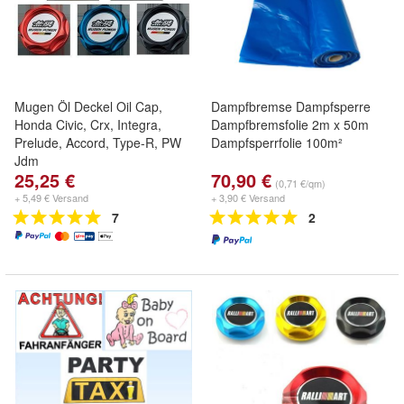
Mugen Öl Deckel Oil Cap,
Dampfbremse Dampfsperre
Honda Civic, Crx, Integra,
Dampfbremsfolie 2m x 50m
Prelude, Accord, Type-R, PW
Dampfsperrfolie 100m²
Jdm
25,25 €
70,90 €
(0,71 €/qm)
+ 5,49 € Versand
+ 3,90 € Versand
7
2