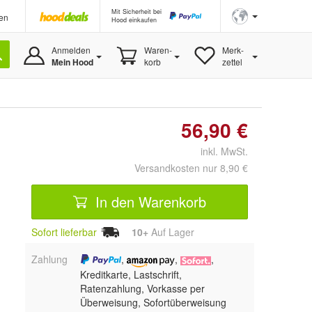
Mit Sicherheit bei
en
Hood einkaufen
Anmelden
Waren-
Merk-
Mein Hood
korb
zettel
56,90 €
inkl. MwSt.
Versandkosten nur 8,90 €
In den Warenkorb
Sofort lieferbar
10+
Auf Lager
Zahlung
,
,
,
Kreditkarte, Lastschrift,
Ratenzahlung, Vorkasse per
Überweisung, Sofortüberweisung