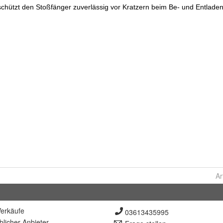
Ar
erkäufe
03613435995
lich
er Anbieter