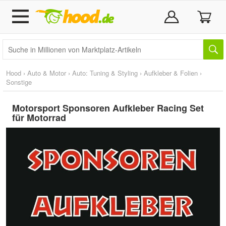
Hood
›
Auto & Motor
›
Auto: Tuning & Styling
›
Aufkleber & Folien
›
Sonstige
Motorsport Sponsoren Aufkleber Racing Set
für Motorrad