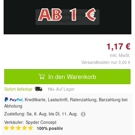
Doppelt antippen zum
vergrößern
1,17 €
inkl. MwSt.
Versandkosten nur 3,00 €
In den Warenkorb
Sofort lieferbar
10+
Auf Lager
, Kreditkarte, Lastschrift, Ratenzahlung, Barzahlung bei
Abholung
Zustellung:
Sa, 8. Aug. bis Di, 11. Aug.
Verkäufer:
Spyder Concept
100% positiv