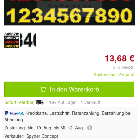
Doppelt antippen zum
vergrößern
13,68 €
inkl. MwSt.
Kostenloser Versand
In den Warenkorb
Sofort lieferbar
10+
Auf Lager
1
 verkauft
, Kreditkarte, Lastschrift, Ratenzahlung, Barzahlung bei
Abholung
Zustellung:
Mo, 10. Aug. bis Mi, 12. Aug.
Verkäufer:
Spyder Concept