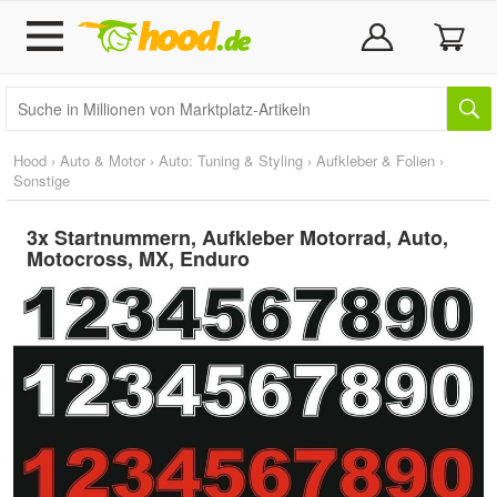
Hood
›
Auto & Motor
›
Auto: Tuning & Styling
›
Aufkleber & Folien
›
Sonstige
3x Startnummern, Aufkleber Motorrad, Auto,
Motocross, MX, Enduro