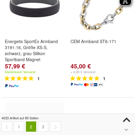
Energetix SportEx Armband
CEM Armband ST6-171
3191-16, Größe XS-S,
schwarz, grau Silikon
Sportband Magnet
57,99 €
45,00 €
Kostenloser Versand
+ 4,90 € Versand
1
1
4033 Artikel auf 85 Seiten
1
2
3