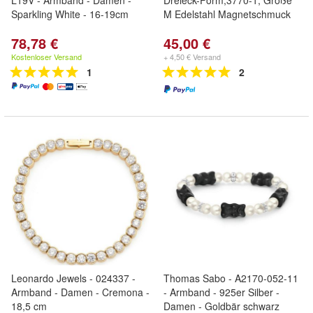
L19V - Armband - Damen -
Dreieck-Form,3770-1, Größe
Sparkling White - 16-19cm
M Edelstahl Magnetschmuck
78,78 €
45,00 €
Kostenloser Versand
+ 4,50 € Versand
1
2
Leonardo Jewels - 024337 -
Thomas Sabo - A2170-052-11
Armband - Damen - Cremona -
- Armband - 925er Silber -
18,5 cm
Damen - Goldbär schwarz