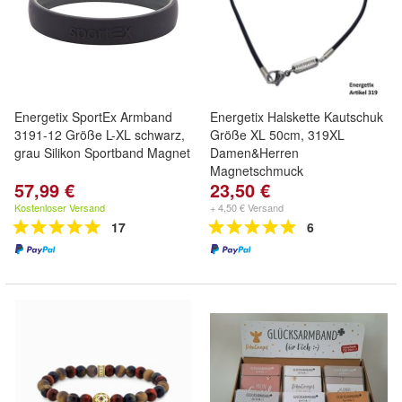
Energetix SportEx Armband
Energetix Halskette Kautschuk
3191-12 Größe L-XL schwarz,
Größe XL 50cm, 319XL
grau Silikon Sportband Magnet
Damen&Herren
Magnetschmuck
57,99 €
23,50 €
Kostenloser Versand
+ 4,50 € Versand
17
6