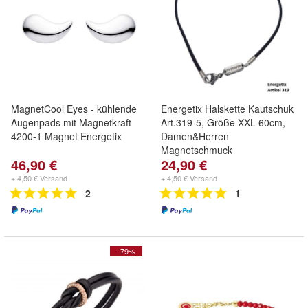
MagnetCool Eyes - kühlende
Energetix Halskette Kautschuk
Augenpads mit Magnetkraft
Art.319-5, Größe XXL 60cm,
4200-1 Magnet Energetix
Damen&Herren
Magnetschmuck
46,90 €
24,90 €
+ 4,50 € Versand
+ 4,50 € Versand
2
1
- 79%