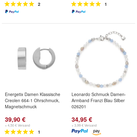
2
1
Energetix Damen Klassische
Leonardo Schmuck Damen-
Creolen 664-1 Ohrschmuck,
Armband Franzi Blau Silber
Magnetschmuck
026201
39,90 €
34,95 €
+ 4,50 € Versand
+ 3,99 € Versand
1