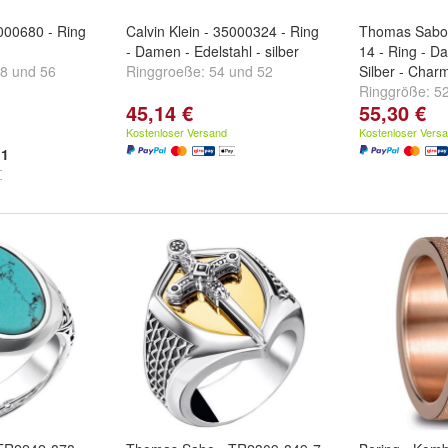
5000680 - Ring
Calvin Klein - 35000324 - Ring
Thomas Sabo
- Damen - Edelstahl - silber
14 - Ring - D
8
und
56
Ringgroeße:
54
und
52
Silber - Char
Ringgröße:
5
45,14 €
55,30 €
Kostenloser Versand
Kostenloser Vers
1