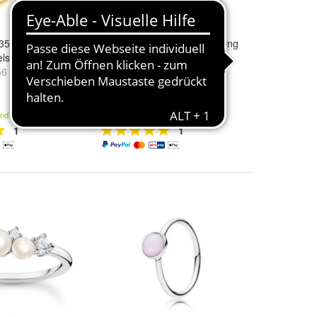
- 35000201 - Ring
Calvin Klein - 35000755 - Ring
lstahl - gelbgold
- Damen - silber
56
Ringgröße:
56
und
58
45,14 €
and
Kostenloser Versand
1
1