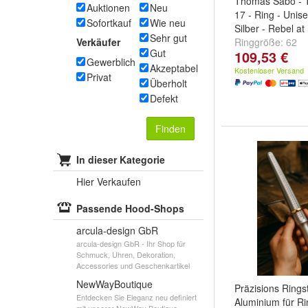
Thomas Sabo - 
Auktionen
Neu
17 - Ring - Unis
Sofortkauf
Wie neu
Silber - Rebel at
Sehr gut
Verkäufer
Ringgröße:
62
Gut
109,53 €
Gewerblich
Akzeptabel
Kostenloser Versand
Privat
Überholt
Defekt
Finden
In dieser Kategorie
Hier Verkaufen
Passende Hood-Shops
arcula-design GbR
arcula-design GbR - Ihr Shop für
Schmuck, Uhren, Dekoration,
Accessories und Geschenkartikel
NewWayBoutique
Präzisions Ring
Entdecken Sie Eleganz neu definiert
Aluminium für R