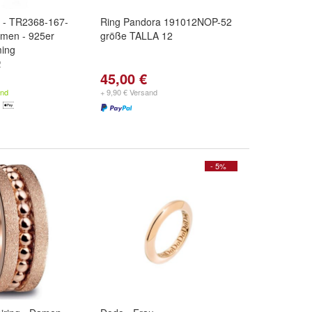
 - TR2368-167-
Ring Pandora 191012NOP-52
amen - 925er
größe TALLA 12
ming
2
45,00 €
and
+ 9,90 € Versand
- 5%