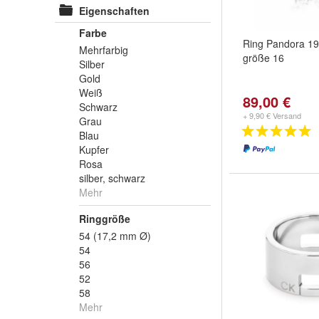
Eigenschaften
Farbe
Ring Pandora 1
Mehrfarbig
größe 16
Silber
Gold
Weiß
89,00 €
Schwarz
+ 9,90 € Versand
Grau
Blau
Kupfer
Rosa
silber, schwarz
Mehr
Ringgröße
54 (17,2 mm Ø)
54
56
52
58
Mehr