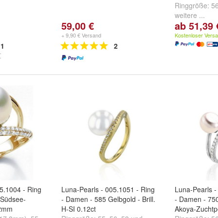
Ringgröße:
5
weitere ...
59,00 €
ab 51,39 
+ 9,90 € Versand
Kostenloser Vers
1
2
5.1004 - Ring
Luna-Pearls - 005.1051 - Ring
Luna-Pearls -
 Südsee-
- Damen - 585 Gelbgold - Brill.
- Damen - 75
12mm
H-SI 0.12ct
Akoya-Zuchtp