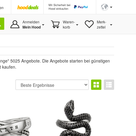
Mit Sicherheit bei
en
Hood einkaufen
Anmelden
Waren-
Merk-
Mein Hood
korb
zettel
nge" 5025 Angebote. Die Angebote starten bei günstigen
t kaufen.