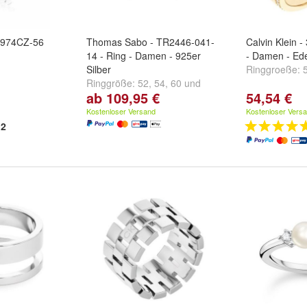
9974CZ-56
Thomas Sabo - TR2446-041-
Calvin Klein 
14 - Ring - Damen - 925er
- Damen - Ede
Silber
Ringgroeße:
Ringgröße:
52
,
54
,
60
und
ab 109,95 €
54,54 €
weitere ...
Kostenloser Versand
Kostenloser Vers
2