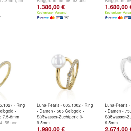
(17.8mm)
,
55
Ringgröße:
55
,
56
,
53
und
Ringgröße:
5
1.386,00 €
1.680,00 
17.2mm)
und
weitere ...
weitere ...
Kostenloser Versand
Kostenloser Vers
5.1027 - Ring
Luna-Pearls - 005.1002 - Ring
Luna-Pearls -
elbgold -
- Damen - 585 Gelbgold -
- Damen - 75
le 7.5-8mm
Süßwasser-Zuchtperle 9-
Süßwasser-Zu
4
,
55
und
9.5mm
9.5mm
1.980,00 €
2.674,00 
Ringgröße:
53
,
56
,
54
und
Ringgröße:
5