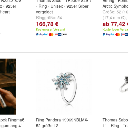
TR2242-878-
Thomas Sabo - TR2309-849-7
Bering - Komb
ex - 925er
- Ring - Unisex - 925er Silber
Arctic Symph
 Heart
vergoldet
Größe:
52 (1
Ringgröße:
54
(17,4 mm Ø)
,
166,78 €
ab 77,42 
und
weitere ..
Kostenloser Versand
Kostenloser Vers
stock Ringmaß
Ring Pandora 19969NBLMX-
Thomas Sabo
ingumfang 41-
52 größe 12
11 - Ring - 