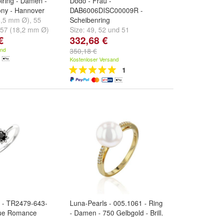
iring - Damen -
Dodo - Frau -
ony - Hannover
DAB6006DISC00009R -
6,5 mm Ø)
,
55
Scheibenring
57 (18,2 mm Ø)
Size:
49
,
52
und
51
€
332,68 €
.
and
350,18 €
Kostenloser Versand
1
 - TR2479-643-
Luna-Pearls - 005.1061 - Ring
True Romance
- Damen - 750 Gelbgold - Brill.