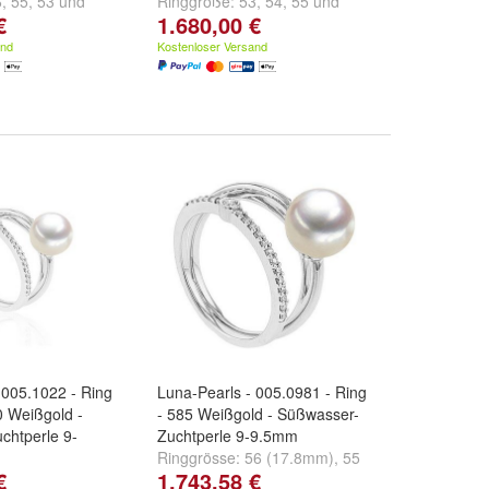
6
,
55
,
53
und
Ringgröße:
53
,
54
,
55
und
€
1.680,00 €
weitere ...
and
Kostenloser Versand
 005.1022 - Ring
Luna-Pearls - 005.0981 - Ring
0 Weißgold -
- 585 Weißgold - Süßwasser-
chtperle 9-
Zuchtperle 9-9.5mm
Ringgrösse:
56 (17.8mm)
,
55
€
1.743,58 €
6
,
55
,
53
und
(17.5mm)
,
54 (17.2mm)
und