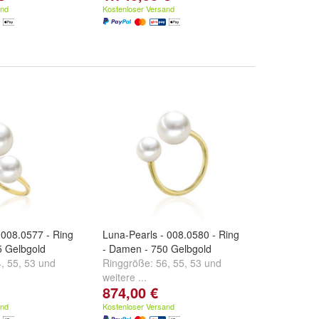
weitere ...
and
Kostenloser Versand
 008.0577 - Ring
Luna-Pearls - 008.0580 - Ring
5 Gelbgold
- Damen - 750 Gelbgold
4
,
55
,
53
und
Ringgröße:
56
,
55
,
53
und
weitere ...
874,00 €
and
Kostenloser Versand