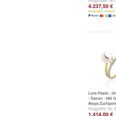
Ringgrösse:
56 
4.237,50 €
(17.5mm)
,
54 (
weitere ...
Kostenloser Versand
Luna-Pearls - 00
- Damen - 585 G
Akoya-Zuchtper
Ringgröße:
56
,
5
1.414,00 €
weitere ...