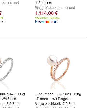
6
,
58
,
60
und
H-SI 0.06ct
Ringgröße:
56
,
55
,
53
und
€
1.314,00 €
weitere ...
and
Kostenloser Versand
 005.1048 - Ring
Luna-Pearls - 005.1023 - Ring
0 Weißgold -
- Damen - 750 Rotgold -
erle 7.5-8mm
Akoya-Zuchtperle 7.5-8mm