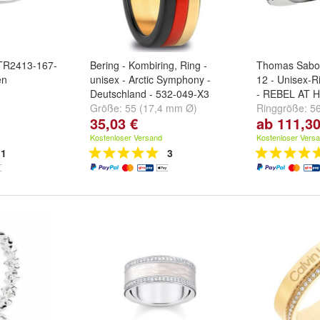
TR2413-167-
Bering - Kombiring, Ring -
Thomas Sabo
en
unisex - Arctic Symphony -
12 - Unisex-Ri
Deutschland - 532-049-X3
- REBEL AT 
Größe:
55 (17,4 mm Ø)
Ringgröße:
5
35,03 €
ab 111,30
weitere ...
Kostenloser Versand
Kostenloser Vers
1
3