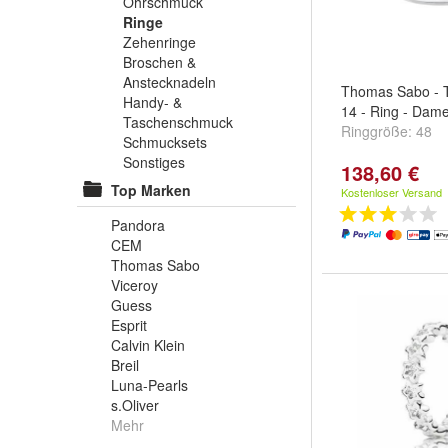
Ohrschmuck
Ringe
Zehenringe
Broschen &
Anstecknadeln
Thomas Sabo - 
Handy- &
14 - Ring - Dam
Taschenschmuck
Ringgröße:
48
Schmucksets
Sonstiges
138,60 €
Top Marken
Kostenloser Versand
Pandora
CEM
Thomas Sabo
Viceroy
Guess
Esprit
Calvin Klein
Breil
Luna-Pearls
s.Oliver
Mehr