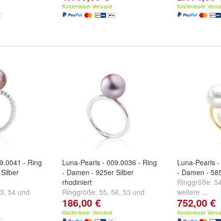
weitere ...
weitere ...
Kostenloser Versand
Kostenloser Vers
9.0041 - Ring
Luna-Pearls - 009.0036 - Ring
Luna-Pearls -
Silber
- Damen - 925er Silber
- Damen - 58
rhodiniert
Ringgröße:
5
3
,
54
und
Ringgröße:
55
,
56
,
53
und
weitere ...
186,00 €
752,00 €
weitere ...
Kostenloser Versand
Kostenloser Vers