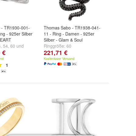
 - TR1930-001-
Thomas Sabo - TR1938-041-
ng - 925er Silber
11 - Ring - Damen - 925er
HEART
Silber - Glam & Soul
6
,
54
,
60
und
Ringgröße:
60
 €
221,71 €
and
Kostenloser Versand
1