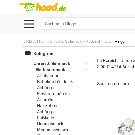
5025 Artikel in
Uhren & Schmuck
›
Modeschmuck
›
Ringe
Kategorie
Im Bereich "Uhren 
Uhren & Schmuck
2,00 €. 4714 Artike
Modeschmuck
Armbänder
Bettelarmbänder &
Suche speichern
Anhänger
Powerarmbänder
Armreife
Halsketten
Anhänger
Fußketten
Haarschmuck
Magnetschmuck