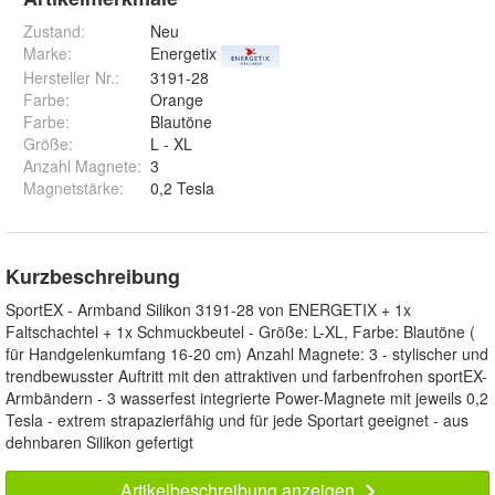
Zustand:
Neu
Marke:
Energetix
Hersteller Nr.:
3191-28
Farbe
:
Orange
Farbe
:
Blautöne
Größe
:
L - XL
Anzahl Magnete
:
3
Magnetstärke
:
0,2 Tesla
Kurzbeschreibung
SportEX - Armband Silikon 3191-28 von ENERGETIX + 1x
Faltschachtel + 1x Schmuckbeutel - Größe: L-XL, Farbe: Blautöne (
für Handgelenkumfang 16-20 cm) Anzahl Magnete: 3 - stylischer und
trendbewusster Auftritt mit den attraktiven und farbenfrohen sportEX-
Armbändern - 3 wasserfest integrierte Power-Magnete mit jeweils 0,2
Tesla - extrem strapazierfähig und für jede Sportart geeignet - aus
dehnbaren Silikon gefertigt
Artikelbeschreibung anzeigen