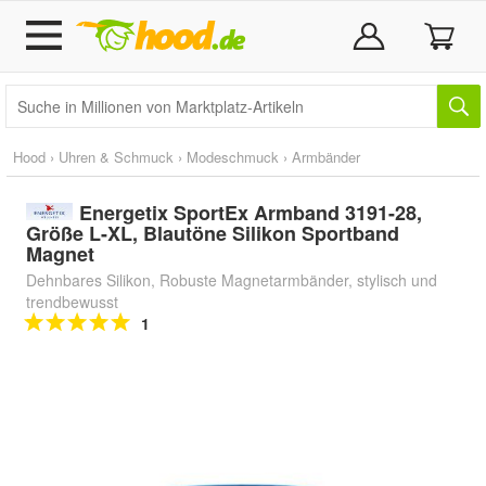
Hood
›
Uhren & Schmuck
›
Modeschmuck
›
Armbänder
Energetix SportEx Armband 3191-28,
Größe L-XL, Blautöne Silikon Sportband
Magnet
Dehnbares Silikon, Robuste Magnetarmbänder, stylisch und
trendbewusst
1