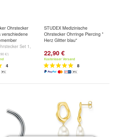
ker Ohrstecker
STUDEX Medizinische
ts verschiedene
Ohrstecker Ohrringe Piercing *
Remember
Herz Glitter blau"
hrstecker Set 1
,
22,90 €
t 2
,
Ohrstecker
,90 €/)
ere ...
and
Kostenloser Versand
4
8