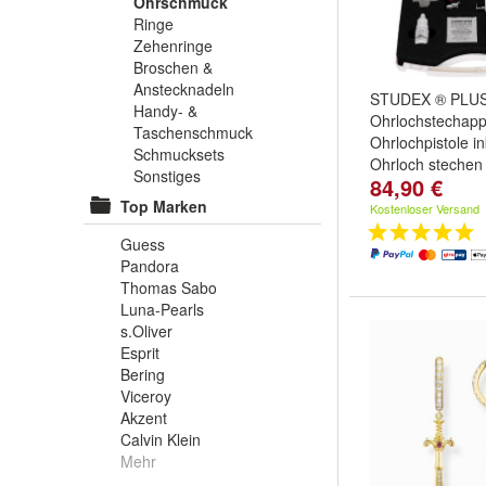
Ohrschmuck
Ringe
Zehenringe
Broschen &
Anstecknadeln
STUDEX ® PLU
Handy- &
Ohrlochstechapp
Taschenschmuck
Ohrlochpistole ink
Schmucksets
Ohrloch stechen
Sonstiges
84,90 €
Top Marken
Kostenloser Versand
Guess
Pandora
Thomas Sabo
Luna-Pearls
s.Oliver
Esprit
Bering
Viceroy
Akzent
Calvin Klein
Mehr