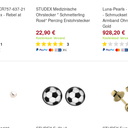
CR757-637-21
STUDEX Medizinische
Luna-Pearls 
x - Rebel at
Ohrstecker * Schmetterling
- Schmuckset -
Rosé" Piercing Erstohrstecker
Armband Ohrst
Gold
22,90 €
928,20 €
Gold:
Oro bia
Kostenloser Versand
Kostenloser Vers
1
3