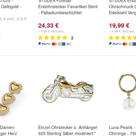
S1025 -
STUDEX Fußball
STUDEX Ersto
 Gelbgold -
Erstohrstecker Fanartikel Steril
Ohrschmuck 
- Palladiumbeschichtet
Edelstahl Ver
.5-4 mm
,
4.5-5
24,33 €
19,99 €
nd
weitere ...
+ 4,99 € Versand
+ 4,99 € Versand
2
 Damen-
Einzel-Ohrstecker o. Anhänger
Luna-Pearls -
ger Herz
925 Sterling Silber rhodiniert *
Ohrringe - 75