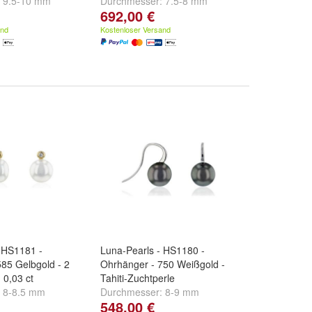
:
9.5-10 mm
Durchmesser:
7.5-8 mm
692,00 €
and
Kostenloser Versand
 HS1181 -
Luna-Pearls - HS1180 -
585 Gelbgold - 2
Ohrhänger - 750 Weißgold -
I 0,03 ct
Tahiti-Zuchtperle
:
8-8.5 mm
Durchmesser:
8-9 mm
548,00 €