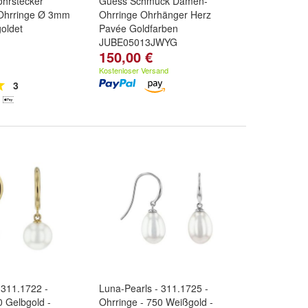
hrstecker
Guess Schmuck Damen-
Ohrringe Ø 3mm
Ohrringe Ohrhänger Herz
goldet
Pavée Goldfarben
JUBE05013JWYG
150,00 €
Kostenloser Versand
3
 311.1722 -
Luna-Pearls - 311.1725 -
0 Gelbgold -
Ohrringe - 750 Weißgold -