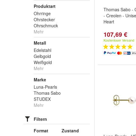
Produktart
Thomas Sabo - 
Ohrringe
- Creolen - Unise
Ohrstecker
Heart
Ohrschmuck
Mehr
107,69 €
Kostenloser Versand
Metall
Edelstahl
Gelbgold
Weißgold
Mehr
Marke
Luna-Pearls
Thomas Sabo
STUDEX
Mehr
Filtern
Format
Zustand