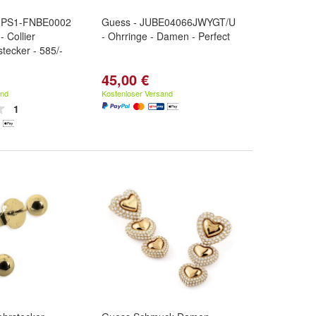
- PS1-FNBE0002
Guess - JUBE04066JWYGT/U
 Collier
- Ohrringe - Damen - Perfect
ecker - 585/-
45,00 €
nco
and
Kostenloser Versand
1