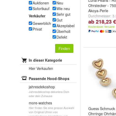
Luna-Pearls - H
Auktionen
Neu
Ohrstecker - 750
Sofortkauf
Wie neu
Akoya-Perle
Sehr gut
Verkäufer
Durchmesser:
3
Gut
ab 218,23 €
mm
,
4-4.5 mm
u
Gewerblich
Akzeptabel
Kostenloser Versand
Privat
Überholt
Defekt
Finden
In dieser Kategorie
Hier Verkaufen
Passende Hood-Shops
jahresdekoshop
Jahresdekoshop dekoriere Dich
oder dein Zuhause
more-watches
Hier finden Sie eine grosse Auswahl
Guess Schmuck
von Original Uhren von
Ohrringe Ohrhän