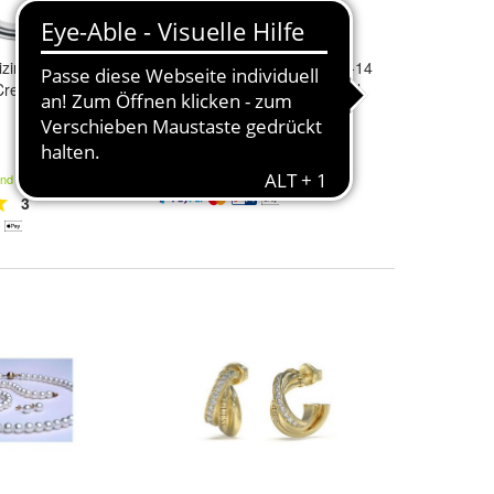
zinische
Thomas Sabo - H2322-430-14
reole silber*
- Ohrringe - Damen - Natural
Beauty - 3,5cm
143,09 €
and
Kostenloser Versand
3