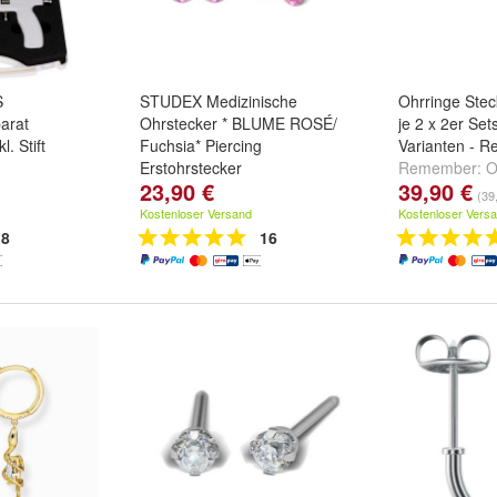
S
STUDEX Medizinische
Ohrringe Stec
arat
Ohrstecker * BLUME ROSÉ/
je 2 x 2er Se
l. Stift
Fuchsia* Piercing
Varianten - 
Erstohrstecker
Remember:
O
23,90 €
39,90 €
Ohrstecker Se
(39
Set 3
und
weit
Kostenloser Versand
Kostenloser Vers
8
16