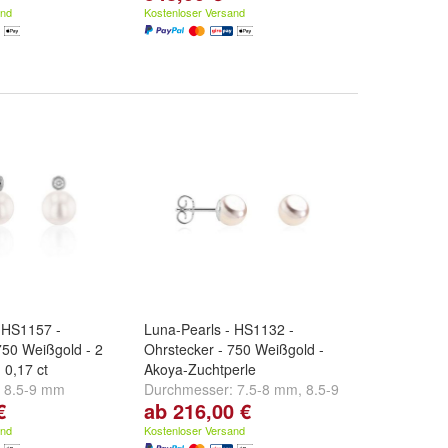
and
Kostenloser Versand
 HS1157 -
Luna-Pearls - HS1132 -
750 Weißgold - 2
Ohrstecker - 750 Weißgold -
I 0,17 ct
Akoya-Zuchtperle
:
8.5-9 mm
Durchmesser:
7.5-8 mm
,
8.5-9
€
ab 216,00 €
mm
,
8-8.5 mm
und
weitere ...
and
Kostenloser Versand