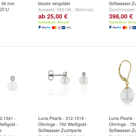
n 36 mm
bicolor vergoldet
Süßwasser-Zu
GT/U
Auswahl:
086196 - Motorrad
,
Durchmesser
ab 25,00 €
398,00 €
087056 - Fußballspieler
und
087066 - Lastwagen
Kostenloser Versand
Kostenloser Vers
2.1341 -
Luna-Pearls - 312.1519 -
Luna-Pearls -
eißgold -
Ohrringe - 750 Weißgold -
Ohrringe - 75
e
Süßwasser-Zuchtperle
Süßwasser-Zu