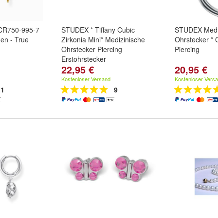
CR750-995-7
STUDEX * Tiffany Cubic
STUDEX Medi
en - True
Zirkonia Mini* Medizinische
Ohrstecker * C
Ohrstecker Piercing
Piercing
Erstohrstecker
22,95 €
20,95 €
Kostenloser Versand
Kostenloser Vers
1
9