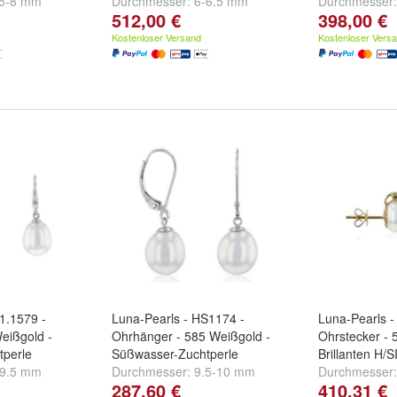
.5-8 mm
Durchmesser:
6-6.5 mm
Durchmesser
512,00 €
398,00 €
Kostenloser Versand
Kostenloser Vers
1.1579 -
Luna-Pearls - HS1174 -
Luna-Pearls -
eißgold -
Ohrhänger - 585 Weißgold -
Ohrstecker - 
tperle
Süßwasser-Zuchtperle
Brillanten H/S
-9.5 mm
Durchmesser:
9.5-10 mm
Durchmesser
287,60 €
410,31 €