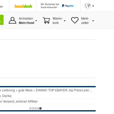
Mit Sicherheit bei
en
Hood einkaufen
Anmelden
Waren-
Merk-
Mein Hood
korb
zettel