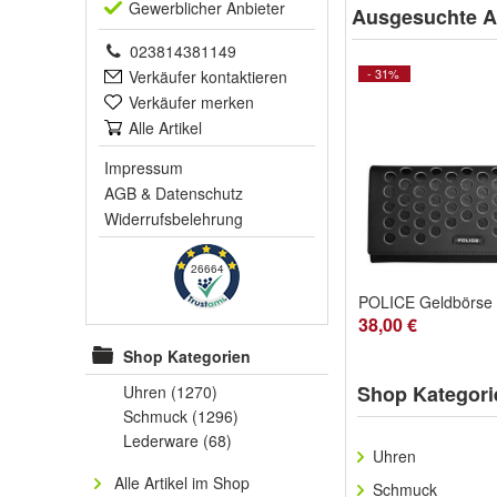
Gewerblich
er Anbieter
Ausgesuchte Ar
023814381149
- 31%
Verkäufer kontaktieren
Verkäufer merken
Alle Artikel
Impressum
AGB
&
Datenschutz
Widerrufsbelehrung
26664
38,00 €
Shop Kategorien
Shop Kategori
Uhren
(1270)
Schmuck
(1296)
Lederware
(68)
Uhren
Alle Artikel im Shop
Schmuck