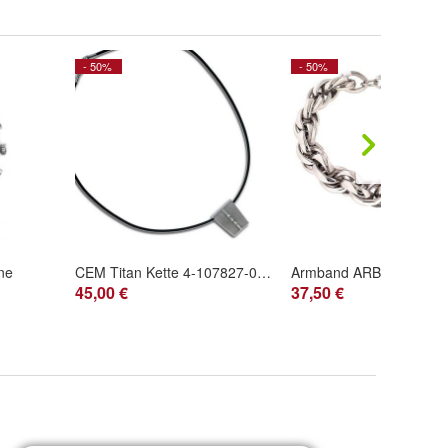
- 50%
- 50%
ine
CEM Titan Kette 4-107827-001
Armband ARB-0021
45,00 €
37,50 €