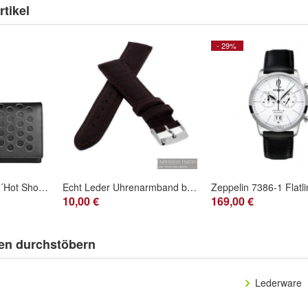
tikel
- 29%
POLICE Geldbörse ´Hot Shots´ PT028288 1-1
Echt Leder Uhrenarmband braun 18mm 00041
Zeppelin 7386-1 Flatl
10,00 €
169,00 €
en durchstöbern
Lederware