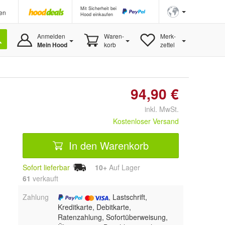
Mit Sicherheit bei
en
Hood einkaufen
Anmelden
Waren-
Merk-
Mein Hood
korb
zettel
94,90 €
inkl. MwSt.
Kostenloser Versand
In den Warenkorb
Sofort lieferbar
10+
Auf Lager
61
 verkauft
Zahlung
, Lastschrift,
Kreditkarte, Debitkarte,
Ratenzahlung, Sofortüberweisung,