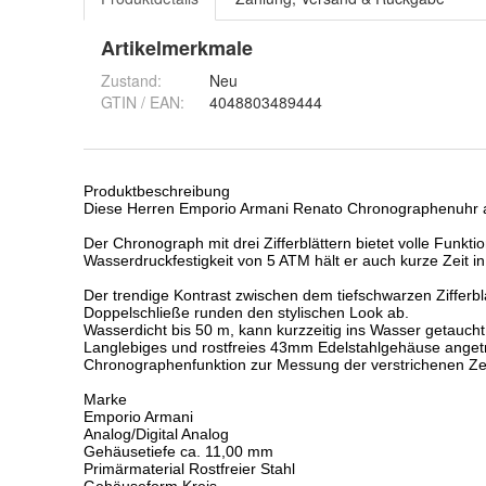
Artikelmerkmale
Zustand:
Neu
GTIN / EAN:
4048803489444