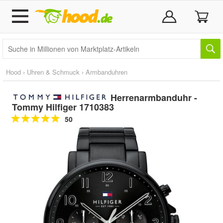
Hood
›
Uhren & Schmuck
›
Armbanduhren
Herrenarmbanduhr -
Tommy Hilfiger 1710383
50