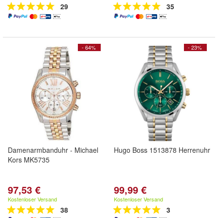
29
35
- 64%
- 23%
Damenarmbanduhr - Michael
Hugo Boss 1513878 Herrenuhr
Kors MK5735
97,53 €
99,99 €
Kostenloser Versand
Kostenloser Versand
38
3