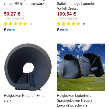
vorne, RV hinten, schwarz
Sattelunterlage Lammfell,
Vollfell Dressur
50,27 €
100,54 €
+ 5,90 € Versand
+ 5,90 € Versand
1
2
Hufglocken Neopren Extra
Hufglocken Lederimitat,
stark
Sprungglocken Neopren,
Euroriding, schwarz