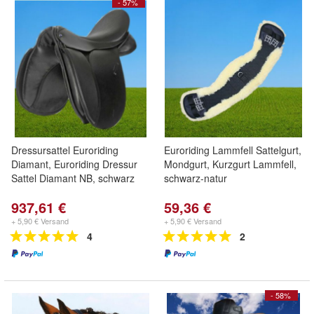
- 57%
Dressursattel Euroriding
Euroriding Lammfell Sattelgurt,
Diamant, Euroriding Dressur
Mondgurt, Kurzgurt Lammfell,
Sattel Diamant NB, schwarz
schwarz-natur
937,61 €
59,36 €
+ 5,90 € Versand
+ 5,90 € Versand
4
2
- 58%