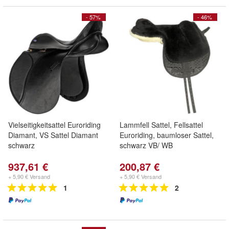
- 57%
- 46%
Vielseitigkeitsattel Euroriding
Lammfell Sattel, Fellsattel
Diamant, VS Sattel Diamant
Euroriding, baumloser Sattel,
schwarz
schwarz VB/ WB
937,61 €
200,87 €
+ 5,90 € Versand
+ 5,90 € Versand
1
2