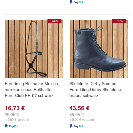
- 44%
- 52%
Euroriding Reithalter Mexico,
Stiefelette Derby Sommer,
mexikanisches Reithalfter,
Euroriding Derby Stiefelette,
Euro-Club ER-07 schwarz
braun/ schwarz
16,73 €
43,56 €
29,95 €
89,95 €
+ 5,90 € Versand
+ 5,90 € Versand