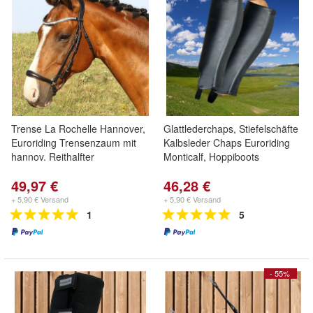
Trense La Rochelle Hannover,
Glattlederchaps, Stiefelschäfte
Euroriding Trensenzaum mit
Kalbsleder Chaps Euroriding
hannov. Reithalfter
Monticalf, Hoppiboots
49,97 €
46,28 €
+ 5,90 € Versand
+ 5,90 € Versand
1
5
- 55%