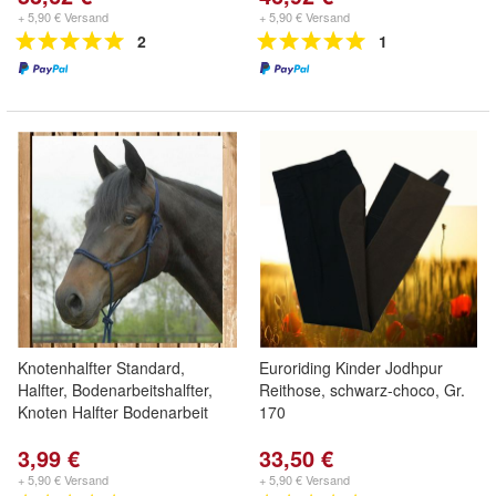
+ 5,90 € Versand
+ 5,90 € Versand
2
1
Knotenhalfter Standard,
Euroriding Kinder Jodhpur
Halfter, Bodenarbeitshalfter,
Reithose, schwarz-choco, Gr.
Knoten Halfter Bodenarbeit
170
3,99 €
33,50 €
+ 5,90 € Versand
+ 5,90 € Versand