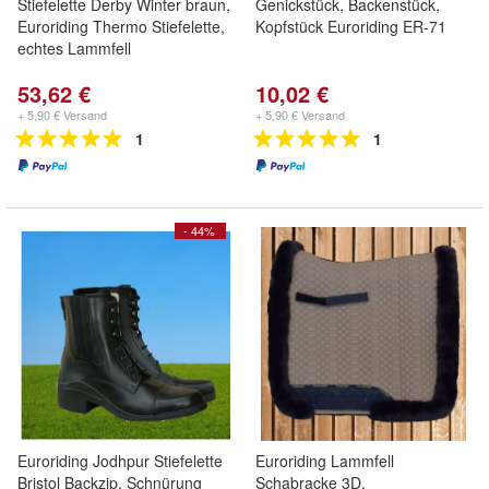
Stiefelette Derby Winter braun,
Genickstück, Backenstück,
Euroriding Thermo Stiefelette,
Kopfstück Euroriding ER-71
echtes Lammfell
53,62 €
10,02 €
+ 5,90 € Versand
+ 5,90 € Versand
1
1
- 44%
Euroriding Jodhpur Stiefelette
Euroriding Lammfell
Bristol Backzip, Schnürung
Schabracke 3D,