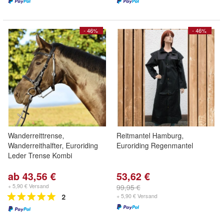
- 46%
- 46%
Wanderreittrense,
Reitmantel Hamburg,
Wanderreithalfter, Euroriding
Euroriding Regenmantel
Leder Trense Kombi
ab 43,56 €
53,62 €
+ 5,90 € Versand
99,95 €
2
+ 5,90 € Versand