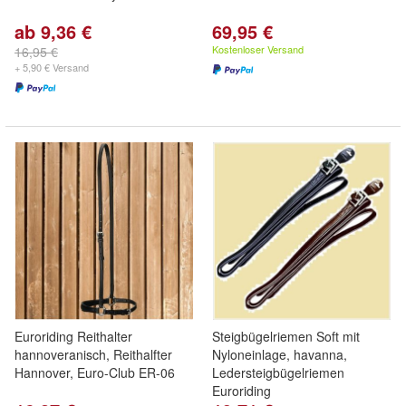
ab 9,36 €
69,95 €
Kostenloser Versand
16,95 €
+ 5,90 € Versand
Euroriding Reithalter
Steigbügelriemen Soft mit
hannoveranisch, Reithalfter
Nyloneinlage, havanna,
Hannover, Euro-Club ER-06
Ledersteigbügelriemen
Euroriding