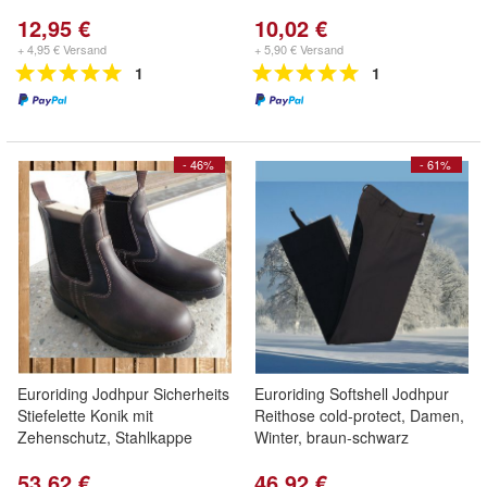
12,95 €
10,02 €
+ 4,95 € Versand
+ 5,90 € Versand
1
1
- 46%
- 61%
Euroriding Jodhpur Sicherheits
Euroriding Softshell Jodhpur
Stiefelette Konik mit
Reithose cold-protect, Damen,
Zehenschutz, Stahlkappe
Winter, braun-schwarz
53,62 €
46,92 €