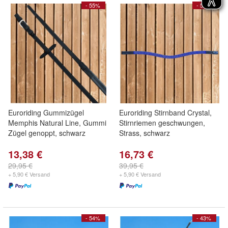
- 55%
- 58%
Euroriding Gummizügel
Euroriding Stirnband Crystal,
Memphis Natural Line, Gummi
Stirnriemen geschwungen,
Zügel genoppt, schwarz
Strass, schwarz
13,38 €
16,73 €
29,95 €
39,95 €
+ 5,90 € Versand
+ 5,90 € Versand
- 54%
- 43%