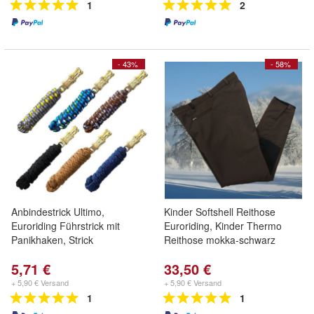
1
2
- 43%
- 58%
Anbindestrick Ultimo,
Kinder Softshell Reithose
Euroriding Führstrick mit
Euroriding, Kinder Thermo
Panikhaken, Strick
Reithose mokka-schwarz
5,71 €
33,50 €
+ 5,90 € Versand
+ 5,90 € Versand
1
1