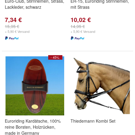
Euro-Club, Stirnriemen, Strass,
ER-15, Euroriding Stirnriemen,
Lackleder, schwarz
mit Strass
7,34 €
10,02 €
15,95 €
14,95 €
+ 5,90 € Versand
+ 5,90 € Versand
- 45%
Euroriding Kardätsche, 100%
Thiedemann Kombi Set
reine Borsten, Holzrücken,
made in Germany