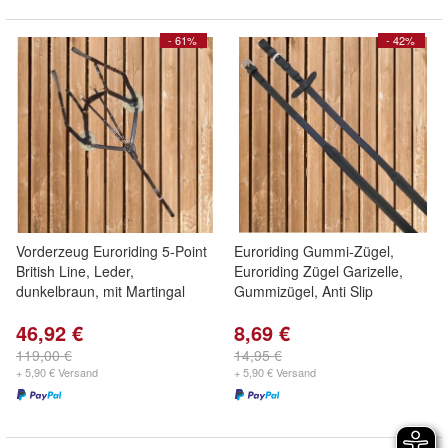
- 61%
- 42%
Vorderzeug Euroriding 5-Point
Euroriding Gummi-Zügel,
British Line, Leder,
Euroriding Zügel Garizelle,
dunkelbraun, mit Martingal
Gummizügel, Anti Slip
46,92 €
8,69 €
119,00 €
14,95 €
+ 5,90 € Versand
+ 5,90 € Versand