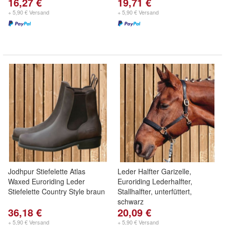
16,27 €
19,71 €
+ 5,90 € Versand
+ 5,90 € Versand
Jodhpur Stiefelette Atlas
Leder Halfter Garizelle,
Waxed Euroriding Leder
Euroriding Lederhalfter,
Stiefelette Country Style braun
Stallhalfter, unterfüttert,
schwarz
36,18 €
20,09 €
+ 5,90 € Versand
+ 5,90 € Versand