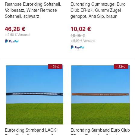
Reithose Euroriding Softshell,
Euroriding Gummizügel Euro
Vollbesatz, Winter Reithose
Club ER-27, Gummi Zügel
Softshell, schwarz
genoppt, Anti Slip, braun
46,28 €
10,02 €
+ 5,90 € Versand
19,95 €
+ 5,90 € Versand
- 54%
- 33%
Euroriding Stirnband LACK
Euroriding Stirnband Euro Club