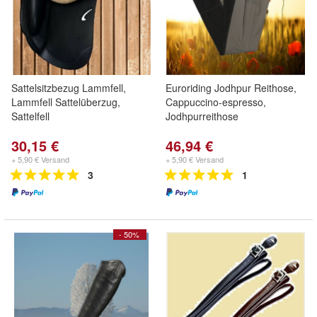
Sattelsitzbezug Lammfell,
Euroriding Jodhpur Reithose,
Lammfell Sattelüberzug,
Cappuccino-espresso,
Sattelfell
Jodhpurreithose
30,15 €
46,94 €
+ 5,90 € Versand
+ 5,90 € Versand
3
1
- 50%