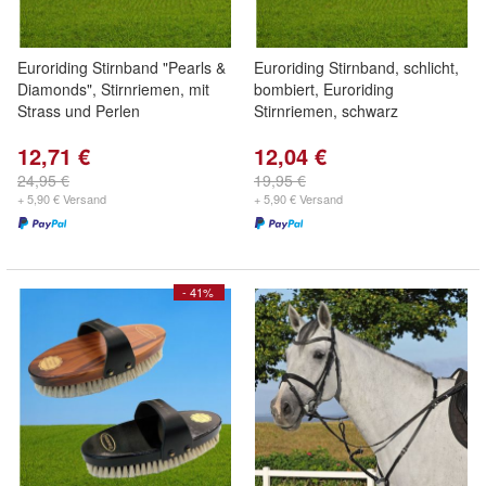
Euroriding Stirnband "Pearls &
Euroriding Stirnband, schlicht,
Diamonds", Stirnriemen, mit
bombiert, Euroriding
Strass und Perlen
Stirnriemen, schwarz
12,71 €
12,04 €
24,95 €
19,95 €
+ 5,90 € Versand
+ 5,90 € Versand
- 41%