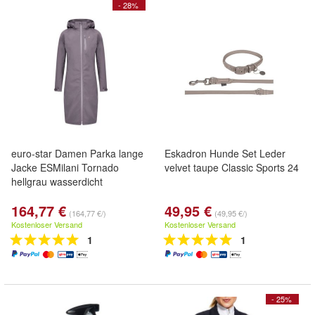
- 28%
euro-star Damen Parka lange
Eskadron Hunde Set Leder
Jacke ESMilani Tornado
velvet taupe Classic Sports 24
hellgrau wasserdicht
164,77 €
49,95 €
(164,77 €/)
(49,95 €/)
Kostenloser Versand
Kostenloser Versand
1
1
- 25%