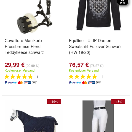
Covalliero Maulkorb
Equiline TULIP Damen
Fressbremse Pferd
Sweatshirt Pullover Schwarz
Teddyfleece schwarz
(HW 19/20)
29,99 €
76,57 €
(29,99 €/)
(76,57 €/)
Kostenloser Versand
Kostenloser Versand
1
1
- 19%
- 18%