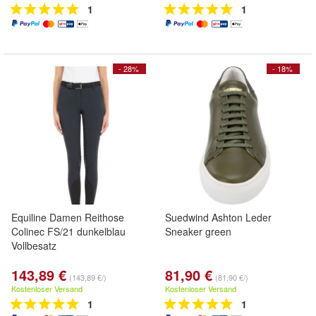
1
1
- 28%
- 18%
Equiline Damen Reithose
Suedwind Ashton Leder
Colinec FS/21 dunkelblau
Sneaker green
Vollbesatz
143,89 €
81,90 €
(143,89 €/)
(81,90 €/)
Kostenloser Versand
Kostenloser Versand
1
1