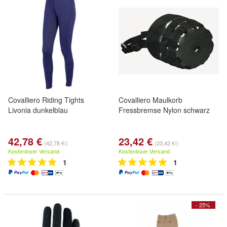
Covalliero Riding Tights
Covalliero Maulkorb
Livonia dunkelblau
Fressbremse Nylon schwarz
42,78 €
23,42 €
(42,78 €/)
(23,42 €/)
Kostenloser Versand
Kostenloser Versand
1
1
- 25%