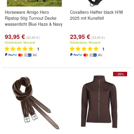
Horseware Amigo Hero
Covalliero Halfter black H/W
Ripstop 50g Turnout Decke
2025 mit Kunstfell
wasserdicht Blue Haze & Navy
93,95 €
23,95 €
(93,95 €/)
(23,95 €/)
Kostenloser Versand
Kostenloser Versand
1
1
- 26%