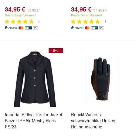
34,95 €
34,95 €
(34,95 €/)
(34,95 €/)
Kostenloser Versand
Kostenloser Versand
1
1
- 5%
Imperial Riding Turnier Jacket
Roeckl Wattens
Blazer IRHAir Meshy black
schwarz/mokka Unisex
FS/23
Reithandschuhe