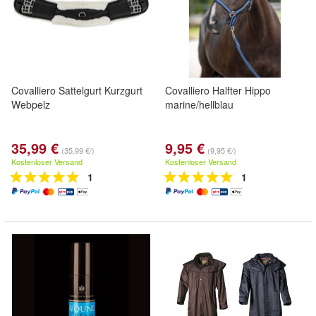
Covalliero Sattelgurt Kurzgurt
Covalliero Halfter Hippo
Webpelz
marine/hellblau
35,99 €
9,95 €
(35,99 €/)
(9,95 €/)
Kostenloser Versand
Kostenloser Versand
1
1