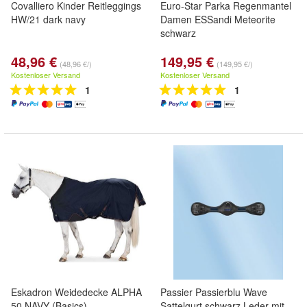
Covalliero Kinder Reitleggings
Euro-Star Parka Regenmantel
HW/21 dark navy
Damen ESSandi Meteorite
schwarz
48,96 €
149,95 €
(48,96 €/)
(149,95 €/)
Kostenloser Versand
Kostenloser Versand
1
1
Eskadron Weidedecke ALPHA
Passier Passierblu Wave
50 NAVY (Basics)
Sattelgurt schwarz Leder mit