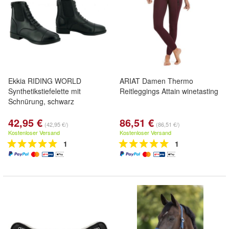
Ekkia RIDING WORLD
ARIAT Damen Thermo
Synthetikstiefelette mit
Reitleggings Attain winetasting
Schnürung, schwarz
42,95 €
86,51 €
(42,95 €/)
(86,51 €/)
Kostenloser Versand
Kostenloser Versand
1
1