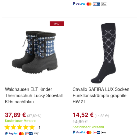
- 5%
Waldhausen ELT Kinder
Cavallo SAFIRA LUX Socken
Thermoschuh Lucky Snowfall
Funktionsstrümpfe graphite
Kids nachtblau
HW 21
37,89 €
14,52 €
(37,89 €/)
(14,52 €/)
Kostenloser Versand
14,90 €
1
Kostenloser Versand