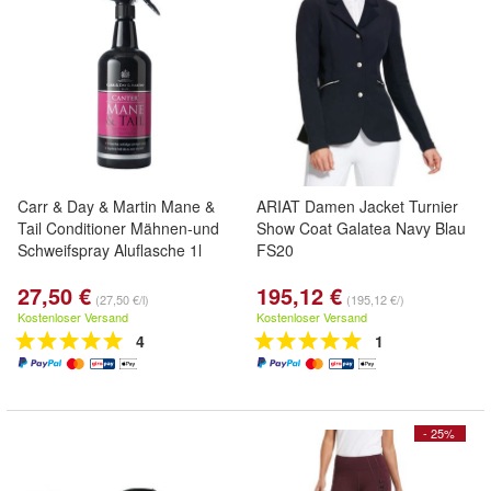
Carr & Day & Martin Mane &
ARIAT Damen Jacket Turnier
Tail Conditioner Mähnen-und
Show Coat Galatea Navy Blau
Schweifspray Aluflasche 1l
FS20
27,50 €
195,12 €
(27,50 €/l)
(195,12 €/)
Kostenloser Versand
Kostenloser Versand
4
1
- 25%