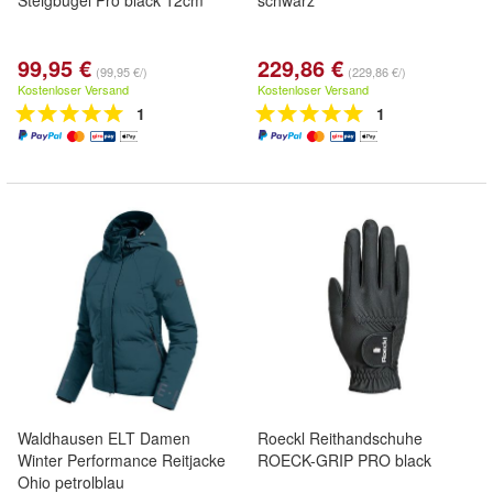
Steigbügel Pro black 12cm
schwarz
99,95 €
229,86 €
(99,95 €/)
(229,86 €/)
Kostenloser Versand
Kostenloser Versand
1
1
Waldhausen ELT Damen
Roeckl Reithandschuhe
Winter Performance Reitjacke
ROECK-GRIP PRO black
Ohio petrolblau