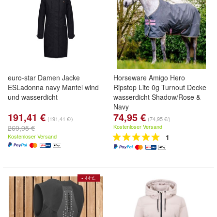
euro-star Damen Jacke
Horseware Amigo Hero
ESLadonna navy Mantel wind
Ripstop Lite 0g Turnout Decke
und wasserdicht
wasserdicht Shadow/Rose &
Navy
191,41 €
74,95 €
(191,41 €/)
(74,95 €/)
Kostenloser Versand
269,95 €
Kostenloser Versand
1
- 44%