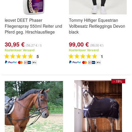
leovet DEET Phaser
Tommy Hilfiger Equestrian
Fliegenspray 550ml Reiter und
Vollbesatz Reitleggings Devon
Pferd geg. Hirschlausfliege
black
30,95 €
99,00 €
(56,27 € / l)
(99,00 €/)
Kostenloser Versand
Kostenloser Versand
5
1
- 19%