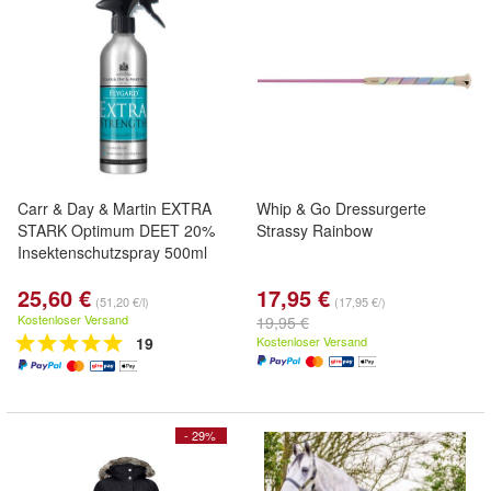
Carr & Day & Martin EXTRA
Whip & Go Dressurgerte
STARK Optimum DEET 20%
Strassy Rainbow
Insektenschutzspray 500ml
25,60 €
17,95 €
(51,20 €/l)
(17,95 €/)
Kostenloser Versand
19,95 €
19
Kostenloser Versand
- 29%