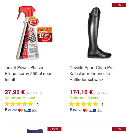
- 8%
leovet Power Phaser
Cavallo Sport Chap Pro
Fliegenspray 550ml neuer
Kalbsleder Innenseite
Inhalt
Haftleder schwarz
27,95 €
174,16 €
(50,82 € / l)
(174,16 €/)
Kostenloser Versand
Kostenloser Versand
1
1
- 22%
- 6%