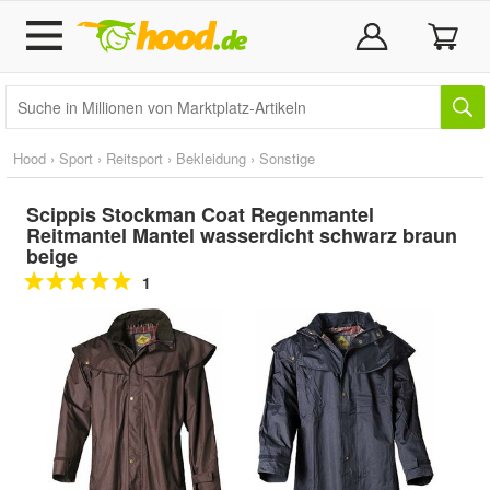
Hood
›
Sport
›
Reitsport
›
Bekleidung
›
Sonstige
Scippis Stockman Coat Regenmantel
Reitmantel Mantel wasserdicht schwarz braun
beige
1