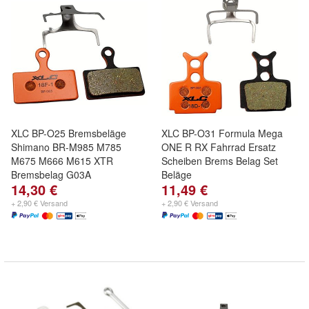
XLC BP-O25 Bremsbeläge
XLC BP-O31 Formula Mega
Shimano BR-M985 M785
ONE R RX Fahrrad Ersatz
M675 M666 M615 XTR
Scheiben Brems Belag Set
Bremsbelag G03A
Beläge
14,30 €
11,49 €
+ 2,90 € Versand
+ 2,90 € Versand