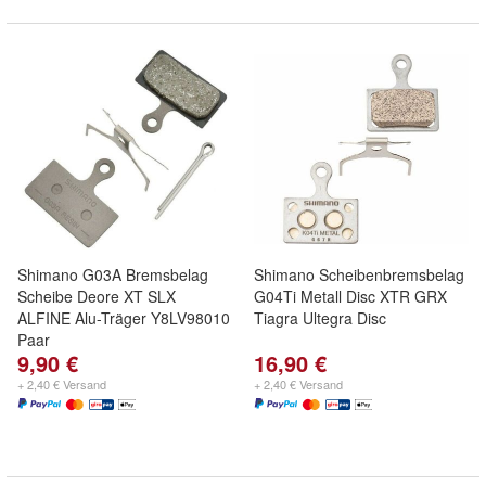
Shimano G03A Bremsbelag
Shimano Scheibenbremsbelag
Scheibe Deore XT SLX
G04Ti Metall Disc XTR GRX
ALFINE Alu-Träger Y8LV98010
Tiagra Ultegra Disc
Paar
9,90 €
16,90 €
+ 2,40 € Versand
+ 2,40 € Versand