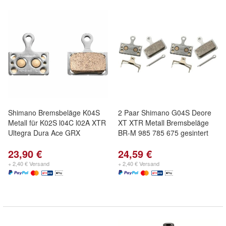
Shimano Bremsbeläge K04S
2 Paar Shimano G04S Deore
Metall für K02S l04C l02A XTR
XT XTR Metall Bremsbeläge
Ultegra Dura Ace GRX
BR-M 985 785 675 gesintert
23,90 €
24,59 €
+ 2,40 € Versand
+ 2,40 € Versand