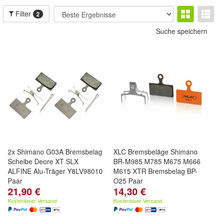
Filter
2
Suche speichern
2x Shimano G03A Bremsbelag
XLC Bremsbeläge Shimano
Scheibe Deore XT SLX
BR-M985 M785 M675 M666
ALFINE Alu-Träger Y8LV98010
M615 XTR Bremsbelag BP-
Paar
O25 Paar
21,90 €
14,30 €
Kostenloser Versand
Kostenloser Versand