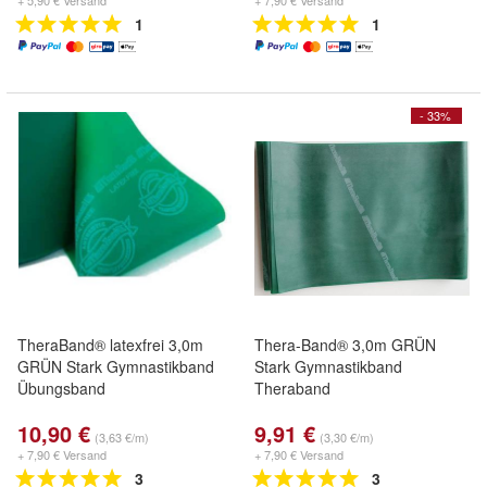
+ 5,90 € Versand
+ 7,90 € Versand
1
1
- 33%
TheraBand® latexfrei 3,0m
Thera-Band® 3,0m GRÜN
GRÜN Stark Gymnastikband
Stark Gymnastikband
Übungsband
Theraband
10,90 €
9,91 €
(3,63 €/m)
(3,30 €/m)
+ 7,90 € Versand
+ 7,90 € Versand
3
3