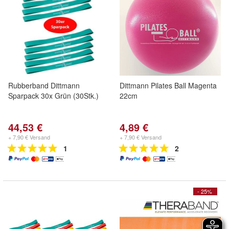
Rubberband Dittmann
Dittmann Pilates Ball Magenta
Sparpack 30x Grün (30Stk.)
22cm
44,53 €
4,89 €
+ 7,90 € Versand
+ 7,90 € Versand
1
2
- 25%