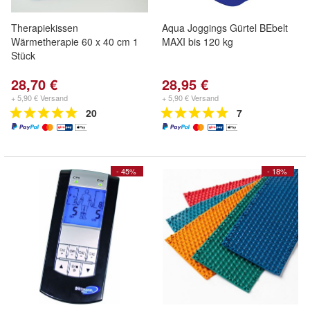
Therapiekissen
Aqua Joggings Gürtel BEbelt
Wärmetherapie 60 x 40 cm 1
MAXI bis 120 kg
Stück
28,70 €
28,95 €
+ 5,90 € Versand
+ 5,90 € Versand
20
7
- 45%
- 18%