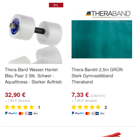
- 5%
Thera-Band Wasser Hantel
Thera-Band® 2,5m GRÜN
Blau Paar 2 Stk. Schwer -
Stark Gymnastikband
Aquafitness - Starker Auftrieb
Theraband
32,90 €
7,33 €
(2,93 €/m)
+ 7,90 € Versand
+ 7,90 € Versand
1
2