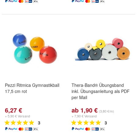
Pezzi Ritmica Gymnastikball
Thera-Band® Übungsband
17,5 cm rot
inkl. Übungsanleitung als PDF
per Mail
6,27 €
ab 1,90 €
(3,80 €/m)
+ 5,90 € Versand
+ 7,90 € Versand
3
3