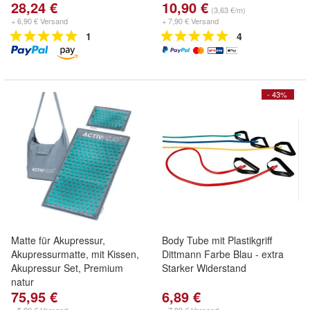
28,24 €
10,90 €
(3,63 €/m)
+ 6,90 € Versand
+ 7,90 € Versand
1
4
- 43%
Matte für Akupressur,
Body Tube mit Plastikgriff
Akupressurmatte, mit Kissen,
Dittmann Farbe Blau - extra
Akupressur Set, Premium
Starker Widerstand
natur
75,95 €
6,89 €