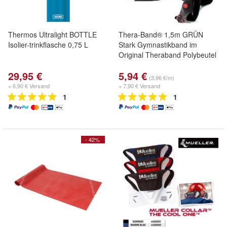
Thermos Ultralight BOTTLE
Thera-Band® 1,5m GRÜN
Isolier-trinkflasche 0,75 L
Stark Gymnastikband im
Original Theraband Polybeutel
29,95 €
5,94 €
(3,96 €/m)
+ 6,90 € Versand
+ 7,90 € Versand
1
1
- 42%