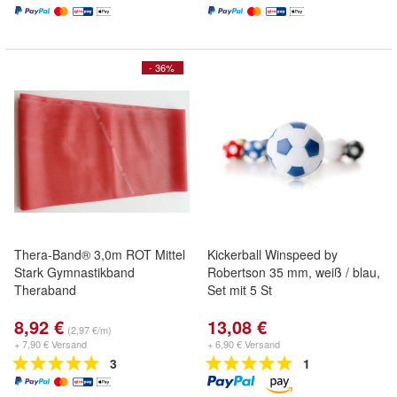
- 36%
Thera-Band® 3,0m ROT Mittel
Kickerball Winspeed by
Stark Gymnastikband
Robertson 35 mm, weiß / blau,
Theraband
Set mit 5 St
8,92 €
13,08 €
(2,97 €/m)
+ 7,90 € Versand
+ 6,90 € Versand
3
1