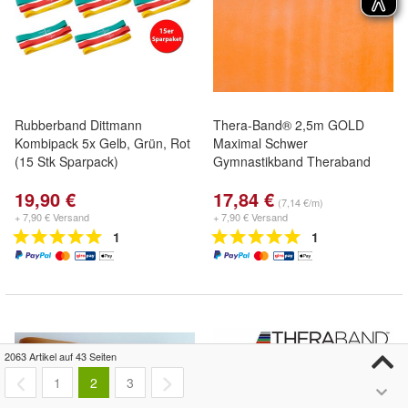
Rubberband Dittmann
Thera-Band® 2,5m GOLD
Kombipack 5x Gelb, Grün, Rot
Maximal Schwer
(15 Stk Sparpack)
Gymnastikband Theraband
19,90 €
17,84 €
(7,14 €/m)
+ 7,90 € Versand
+ 7,90 € Versand
1
1
2063 Artikel auf 43 Seiten
1
2
3