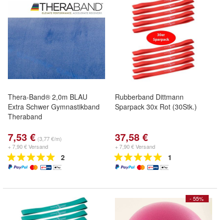
Thera-Band® 2,0m BLAU
Rubberband Dittmann
Extra Schwer Gymnastikband
Sparpack 30x Rot (30Stk.)
Theraband
7,53 €
37,58 €
(3,77 €/m)
+ 7,90 € Versand
+ 7,90 € Versand
2
1
- 55%