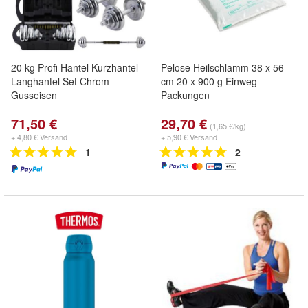
20 kg Profi Hantel Kurzhantel
Pelose Heilschlamm 38 x 56
Langhantel Set Chrom
cm 20 x 900 g Einweg-
Gusseisen
Packungen
71,50 €
29,70 €
(1,65 €/kg)
+ 4,80 € Versand
+ 5,90 € Versand
1
2