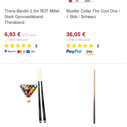
Thera-Band® 2,5m ROT Mittel
Mueller Collar The Cool One /
Stark Gymnastikband
1 Stck / Schwarz
Theraband
6,93 €
36,05 €
(2,77 €/m)
+ 7,90 € Versand
+ 6,90 € Versand
3
2