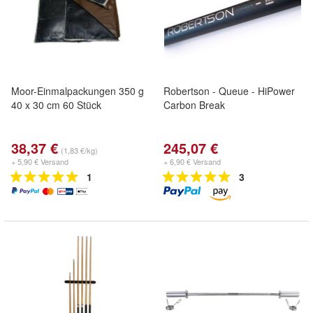
Moor-Einmalpackungen 350 g
Robertson - Queue - HiPower
40 x 30 cm 60 Stück
Carbon Break
38,37 €
245,07 €
(1,83 €/kg)
+ 5,90 € Versand
+ 6,90 € Versand
1
3