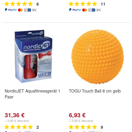
6
11
NordicJET Aquafitnessgerät 1
TOGU Touch Ball 8 cm gelb
Paar
31,36 €
6,93 €
+ 5,90 € Versand
+ 5,90 € Versand
2
9