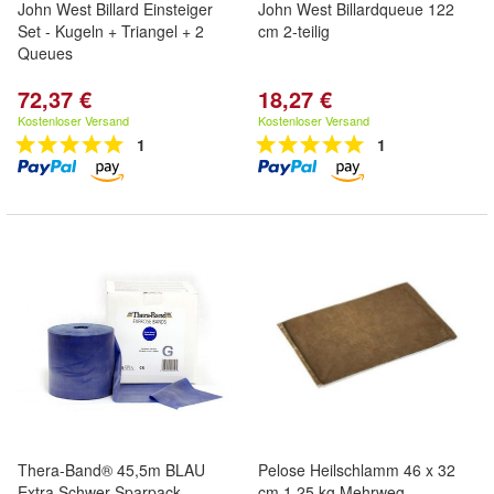
John West Billard Einsteiger
John West Billardqueue 122
Set - Kugeln + Triangel + 2
cm 2-teilig
Queues
72,37 €
18,27 €
Kostenloser Versand
Kostenloser Versand
1
1
Thera-Band® 45,5m BLAU
Pelose Heilschlamm 46 x 32
Extra Schwer Sparpack
cm 1,25 kg Mehrweg-