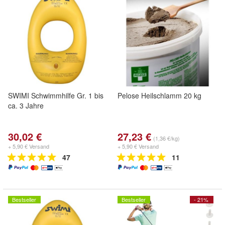
SWIMI Schwimmhilfe Gr. 1 bis
Pelose Heilschlamm 20 kg
ca. 3 Jahre
30,02 €
27,23 €
(1,36 €/kg)
+ 5,90 € Versand
+ 5,90 € Versand
47
11
Bestseller
Bestseller
- 21%