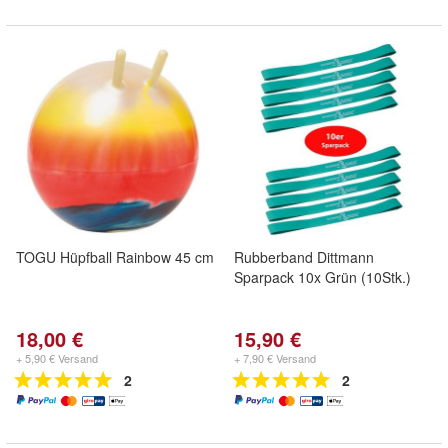
TOGU Hüpfball Rainbow 45 cm
Rubberband Dittmann
Sparpack 10x Grün (10Stk.)
18,00 €
15,90 €
+ 5,90 € Versand
+ 7,90 € Versand
2
2