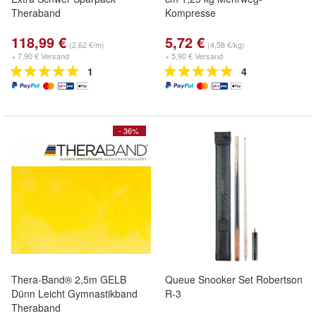
Theraband
Kompresse
118,99 €
5,72 €
(2,62 €/m)
(4,58 €/kg)
+ 7,90 € Versand
+ 5,90 € Versand
1
4
- 36%
Thera-Band® 2,5m GELB
Queue Snooker Set Robertson
Dünn Leicht Gymnastikband
R-3
Theraband