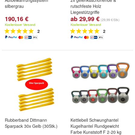
Aufbewahrungssystem
2x gelenksschonende &
silbergrau
rutschfeste Holz
Liegestützgriffe
190,16 €
ab 29,99 €
(29,99 €/Stk)
Kostenloser Versand
Kostenloser Versand
2
2
Rubberband Dittmann
Kettlebell Schwunghantel
Sparpack 30x Gelb (30Stk.)
Kugelhantel Rundgewicht
Farbe Kunststoff F 2-20 kg