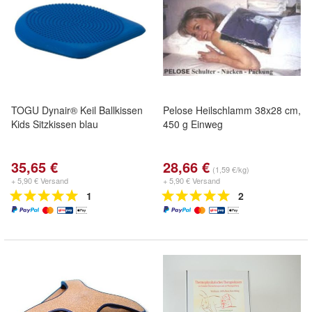
TOGU Dynair® Keil Ballkissen
Pelose Heilschlamm 38x28 cm,
Kids Sitzkissen blau
450 g Einweg
35,65 €
28,66 €
(1,59 €/kg)
+ 5,90 € Versand
+ 5,90 € Versand
1
2