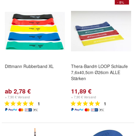
- 8%
Dittmann Rubberband XL
Thera-Band® LOOP Schlaufe
7,6x40,5cm Ø26cm ALLE
Stärken
ab 2,78 €
11,89 €
+ 7,90 € Versand
+ 7,90 € Versand
1
1