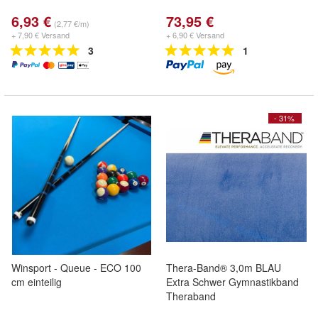
6,93 €
73,95 €
(2,77 €/m)
+ 7,90 € Versand
+ 6,90 € Versand
3
1
- 31%
Winsport - Queue - ECO 100
Thera-Band® 3,0m BLAU
cm einteilig
Extra Schwer Gymnastikband
Theraband