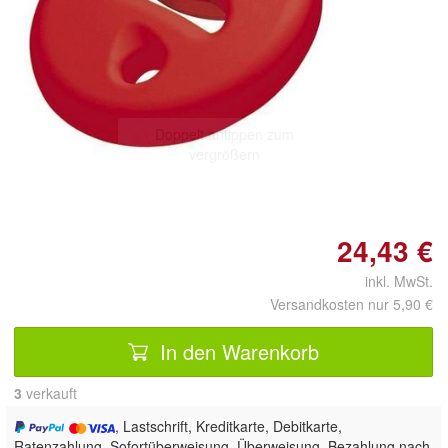
Doppelt antippen zum
vergrößern
24,43 €
inkl. MwSt.
Versandkosten nur 5,90 €
In den Warenkorb
3
 verkauft
, Lastschrift, Kreditkarte, Debitkarte,
Ratenzahlung, Sofortüberweisung, Überweisung, Bezahlung nach