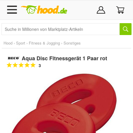
Hood
›
Sport
›
Fitness & Jogging
›
Sonstiges
Aqua Disc Fitnessgerät 1 Paar rot
3