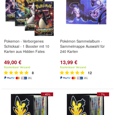
Pokemon - Verborgenes
Pokémon Sammelalbum -
Schicksal - 1 Booster mit 10
Sammelmappe Auswahl für
Karten aus Hidden Fates
240 Karten
49,00 €
13,99 €
Kostenloser Versand
Kostenloser Versand
8
12
- 40%
- 7%