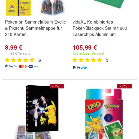
Pokemon Sammelalbum Evolie
vidaXL Kombiniertes
& Pikachu Sammelmappe für
Poker/Blackjack Set mit 600
240 Karten
Laserchips Aluminium
8,99 €
105,99 €
+ 4,99 € Versand
Kostenloser Versand
6
3
- 7%
- 7%