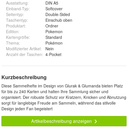
Ausstattung
:
DIN A5
Einband-Typ
:
Softcover
Seitentyp
:
Double-Sided
Taschentyp
:
Einschub oben
Produktart
:
Ordner
Edition
:
Pokemon
Kartengröße
:
Standard
Thema
:
Pokémon
Modifizierter Artikel
:
Nein
Anzahl der Taschen
:
4-Pocket
Kurzbeschreibung
Diese Sammelhefte im Design von Glurak & Glumanda bieten Platz
für bis zu 240 Karten und halten Ihre Sammlung sicher und
organisiert. Der robuste Schutz vor Kratzern, Knicken und Abnutzung
sorgt für langlebige Freude am Sammeln, während das stilvolle
Design jeden Fan begeistert
Artikelbeschreibung anzeigen