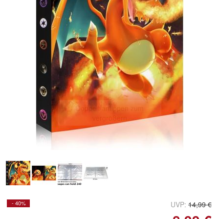
Doppelt antippen zum
vergrößern
- 40%
UVP:
14,99 €