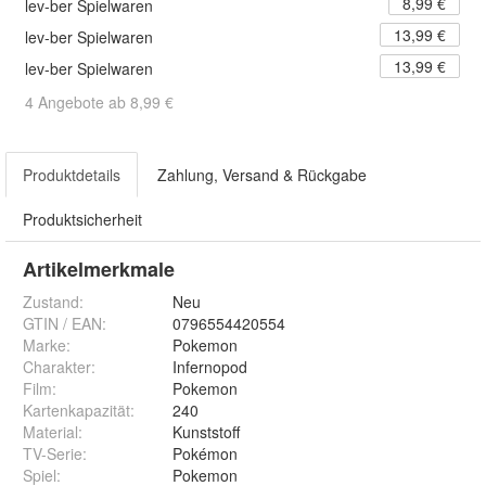
8,99 €
lev-ber Spielwaren
13,99 €
lev-ber Spielwaren
13,99 €
lev-ber Spielwaren
4 Angebote ab 8,99 €
Produktdetails
Zahlung, Versand & Rückgabe
Produktsicherheit
Artikelmerkmale
Zustand:
Neu
GTIN / EAN:
0796554420554
Marke:
Pokemon
Charakter
:
Infernopod
Film
:
Pokemon
Kartenkapazität
:
240
Material
:
Kunststoff
TV-Serie
:
Pokémon
Spiel
:
Pokemon