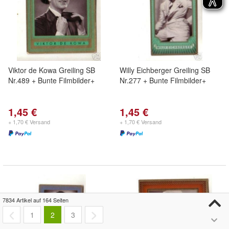
Viktor de Kowa Greiling SB
Willy Eichberger Greiling SB
Nr.489 + Bunte Filmbilder+
Nr.277 + Bunte Filmbilder+
1,45 €
1,45 €
+ 1,70 € Versand
+ 1,70 € Versand
7834 Artikel auf 164 Seiten
1
2
3