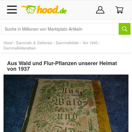
Hood
›
Sammeln & Seltenes
›
Sammelbilder
›
Vor 1945
›
Sammelbilderalben
Aus Wald und Flur-Pflanzen unserer Heimat
von 1937