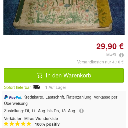
Doppelt antippen zum
vergrößern
29,90 €
MwSt.
Versandkosten nur 4,10 €
In den Warenkorb
Sofort lieferbar
1
Auf Lager
, Kreditkarte, Lastschrift, Ratenzahlung, Vorkasse per
Überweisung
Zustellung:
Di, 11. Aug. bis Do, 13. Aug.
Verkäufer:
Miras Wunderkiste
100% positiv