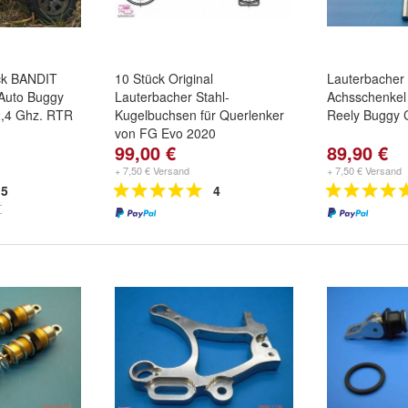
ck BANDIT
10 Stück Original
Lauterbacher 
 Auto Buggy
Lauterbacher Stahl-
Achsschenkel 
,4 Ghz. RTR
Kugelbuchsen für Querlenker
Reely Buggy 
von FG Evo 2020
99,00 €
89,90 €
+ 7,50 € Versand
+ 7,50 € Versand
5
4