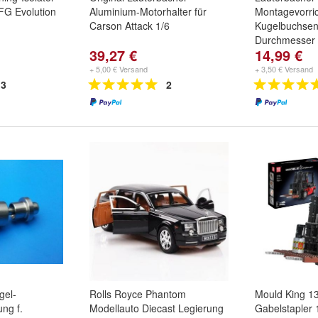
FG Evolution
Aluminium-Motorhalter für
Montagevorric
Carson Attack 1/6
Kugelbuchsen
Durchmesser
39,27 €
14,99 €
+ 5,00 € Versand
+ 3,50 € Versand
3
2
gel-
Rolls Royce Phantom
Mould King 1
ng f.
Modellauto Diecast Legierung
Gabelstapler 