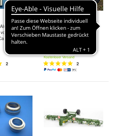
Alu
RC Monster Truck BANDIT
vorne für den
MG1 ferngesteuertes Auto
Carbon Fighter 3
Buggy Geländewagen 2,4
Ghz. RTR
29,90 €
Kostenloser Versand
2
2