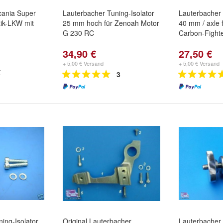
cania Super
Lauterbacher Tuning-Isolator
Lauterbacher
ik-LKW mit
25 mm hoch für Zenoah Motor
40 mm / axle 
G 230 RC
Carbon-Fighte
34,90 €
27,50 €
+ 5,00 € Versand
+ 5,00 € Versand
3
ing-Isolator
Original Lauterbacher
Lauterbacher 