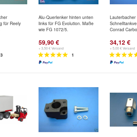
cher
Alu-Querlenker hinten unten
Lauterbacher
g für Reely
links für FG Evolution. Maße
Schnelltankve
3
wie FG 1072/5.
Conrad Carbo
59,90 €
34,12 €
+ 3,50 € Versand
+ 5,00 € Versand
3
1