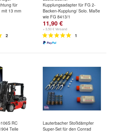
htung für
Kupplungsadapter für FG 2-
 mit 13 mm
Backen-Kupplung/ Solo. Maße
wie FG 8413/1
11,90 €
+ 3,50 € Versand
2
1
3106S RC
Lauterbacher Stoßdämpfer
1904 Teile
Super-Set für den Conrad