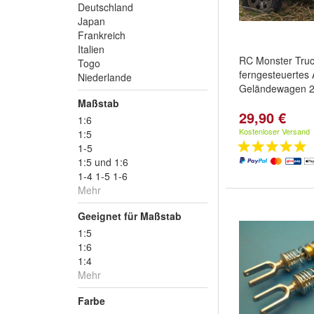
Deutschland
Japan
Frankreich
Italien
RC Monster Tru
Togo
ferngesteuertes
Niederlande
Geländewagen 2
Maßstab
29,90 €
1:6
Kostenloser Versand
1:5
1-5
1:5 und 1:6
1-4 1-5 1-6
Mehr
Geeignet für Maßstab
1:5
1:6
1:4
Mehr
Farbe