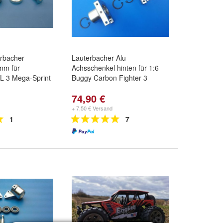
erbacher
Lauterbacher Alu
 mm für
Achsschenkel hinten für 1:6
L 3 Mega-Sprint
Buggy Carbon Fighter 3
74,90 €
+ 7,50 € Versand
1
7