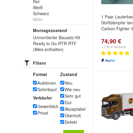
Rot
Weiß
Schwarz
1 Paar Lauterba
Mehr
Stoßdämpfer lan
Carbon Fighter 
Montagezustand
Unmontierter Bausatz-Kit
74,90 €
Ready to Go-RTR-RTF
+ 7,50 € Versand
(Alles enthalten)
Filtern
Format
Zustand
Auktionen
Neu
Sofortkauf
Wie neu
Sehr gut
Verkäufer
Gut
Gewerblich
Akzeptabel
Privat
Überholt
Defekt