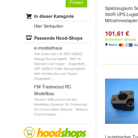
Finden
Spielzeugauto S
560R UPS Logist
In dieser Kategorie
Mitnahmestapler
Hier Verkaufen
101,61 €
Passende Hood-Shops
Kostenloser Versand
e-moebelhaus
Hier finden Sie z.B: KEF-MEBLE
Malaga Boxspringbett - Bett mit
Matratze und Topper - Doppelbett,
KEF-MEBLE Dublin Boxspringbett -
Bett mit Matratze und Topper -
Doppelbett, ...
FM Tradescout RC
Modellbau
Herzlich Willkommen bei den
Modellbau-Experten Ihr Onlineshop
für Carrera Bahn Slotcars , Walkera
Hubschrauber, ...
Lauterbacher Tun