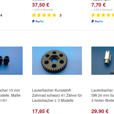
37,50 €
7,70 €
+ 3,50 € Versand
+ 3,50 € Versand
4
3
bacher 10 mm
Lauterbacher Kunststoff-
Lauterbache
odelle. Maße
Zahnrad schwarz 41 Zähne für
SW 24 mm für
81/01
Lauterbacher L 3 Modelle
3 hinten Brei
17,85 €
29,90 €