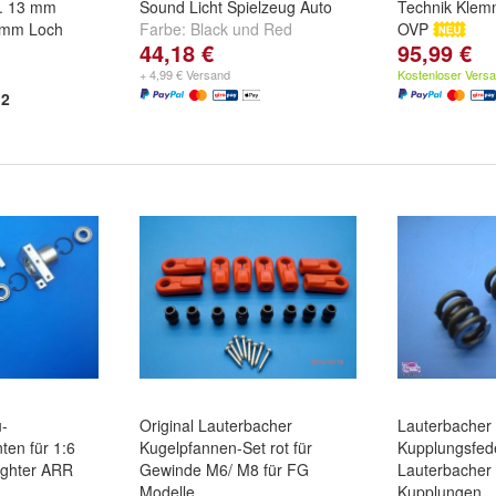
. 13 mm
Sound Licht Spielzeug Auto
Technik Klem
 mm Loch
Farbe:
Black
und
Red
OVP
44,18 €
95,99 €
+ 4,99 € Versand
Kostenloser Vers
2
u-
Original Lauterbacher
Lauterbacher
ten für 1:6
Kugelpfannen-Set rot für
Kupplungsfed
ighter ARR
Gewinde M6/ M8 für FG
Lauterbacher
Modelle
Kupplungen