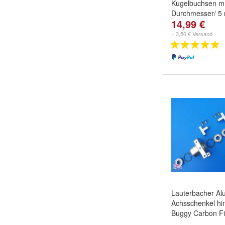
Kugelbuchsen m
Durchmesser/ 5
14,99 €
+ 3,50 € Versand
Lauterbacher Al
Achsschenkel hin
Buggy Carbon F