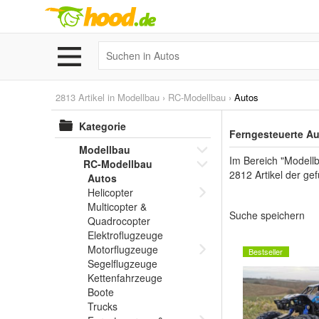
2813 Artikel in
Modellbau
›
RC-Modellbau
›
Autos
Kategorie
Ferngesteuerte Au
Modellbau
Im Bereich "Modellb
RC-Modellbau
2812 Artikel der ge
Autos
Helicopter
Multicopter &
Suche speichern
Quadrocopter
Elektroflugzeuge
Motorflugzeuge
Bestseller
Segelflugzeuge
Kettenfahrzeuge
Boote
Trucks