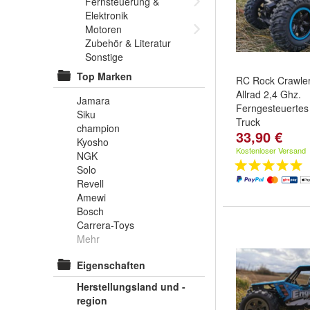
Fernsteuerung &
Elektronik
Motoren
Zubehör & Literatur
Sonstige
Top Marken
RC Rock Crawle
Allrad 2,4 Ghz.
Jamara
Ferngesteuertes
Siku
Truck
champion
33,90 €
Kyosho
Kostenloser Versand
NGK
Solo
Revell
Amewi
Bosch
Carrera-Toys
Mehr
Eigenschaften
Herstellungsland und -
region