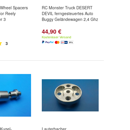
 Wheel Spacers
RC Monster Truck DESERT
for Reely
DEVIL ferngesteuertes Auto
r 3
Buggy Geländewagen 2,4 Ghz
44,90 €
Kostenloser Versand
3
Kugel-
Lauterbacher