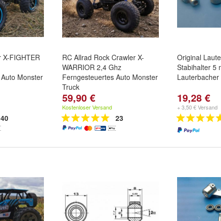
r X-FIGHTER
RC Allrad Rock Crawler X-
Original Laut
WARRIOR 2,4 Ghz
Stabihalter 5
 Auto Monster
Ferngesteuertes Auto Monster
Lauterbacher 
Truck
59,90 €
19,28 €
Kostenloser Versand
+ 3,50 € Versand
40
23