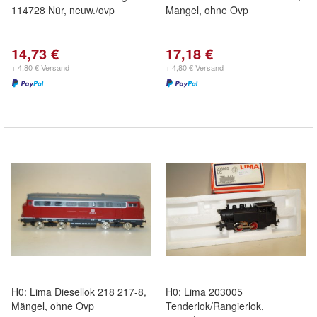
114728 Nür, neuw./ovp
Mangel, ohne Ovp
14,73 €
17,18 €
+ 4,80 € Versand
+ 4,80 € Versand
H0: Lima Diesellok 218 217-8,
H0: Lima 203005
Mängel, ohne Ovp
Tenderlok/Rangierlok,