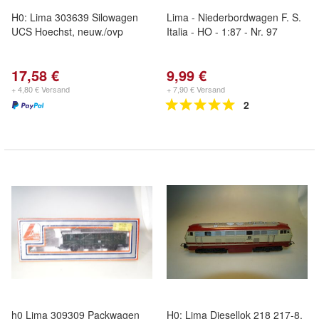
H0: Lima 303639 Silowagen
Lima - Niederbordwagen F. S.
UCS Hoechst, neuw./ovp
Italia - HO - 1:87 - Nr. 97
17,58 €
9,99 €
+ 4,80 € Versand
+ 7,90 € Versand
2
h0 Lima 309309 Packwagen
H0: Lima Diesellok 218 217-8,