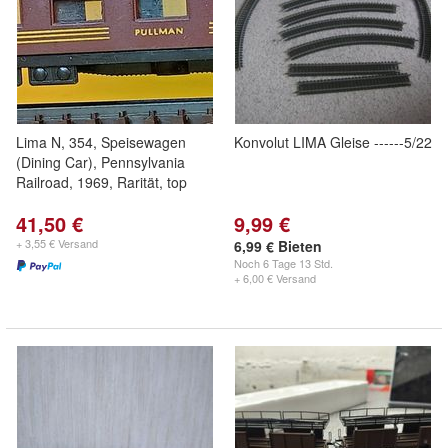
Lima N, 354, Speisewagen
Konvolut LIMA Gleise ------5/22
(Dining Car), Pennsylvania
Railroad, 1969, Rarität, top
41,50 €
9,99 €
+ 3,55 € Versand
6,99 € Bieten
Noch
6 Tage 13 Std.
+ 6,00 € Versand