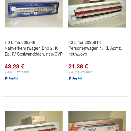
H0 Lima 309248
h0 Lima 309581K
Nahverkehrswagen Bnb 2. Kl.
Personenwagen 1. Kl. Apmz,
Ep. IV Steilwanddach, neu/OVP
neuw./ovp
43,23 €
21,38 €
+ 4,80 € Versand
+ 4,80 € Versand