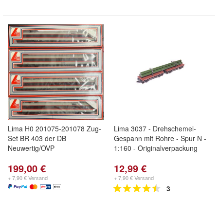
Lima H0 201075-201078 Zug-
Lima 3037 - Drehschemel-
Set BR 403 der DB
Gespann mit Rohre - Spur N -
Neuwertig/OVP
1:160 - Originalverpackung
199,00 €
12,99 €
+ 7,90 € Versand
+ 7,90 € Versand
3