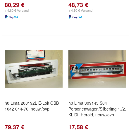
80,29 €
48,73 €
+ 4,80 € Versand
+ 4,80 € Versand
h0 Lima 208192L E-Lok ÖBB
h0 Lima 309145 S04
1042 044-76, neuw./ovp
Personenwagen/Silberling 1./2.
Kl. Dt. Herold, neuw./ovp
79,37 €
17,58 €