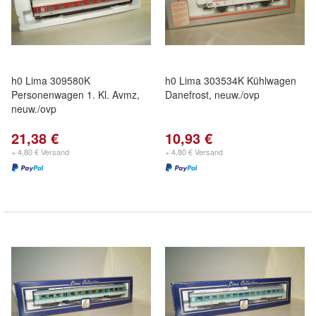
h0 Lima 309580K
h0 Lima 303534K Kühlwagen
Personenwagen 1. Kl. Avmz,
Danefrost, neuw./ovp
neuw./ovp
21,38 €
10,93 €
+ 4,80 € Versand
+ 4,80 € Versand