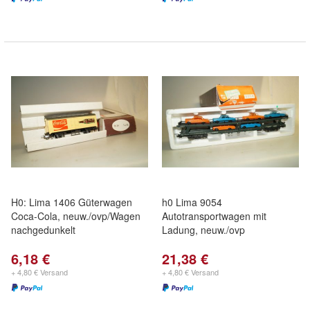
H0: Lima 1406 Güterwagen
h0 Lima 9054
Coca-Cola, neuw./ovp/Wagen
Autotransportwagen mit
nachgedunkelt
Ladung, neuw./ovp
6,18 €
21,38 €
+ 4,80 € Versand
+ 4,80 € Versand