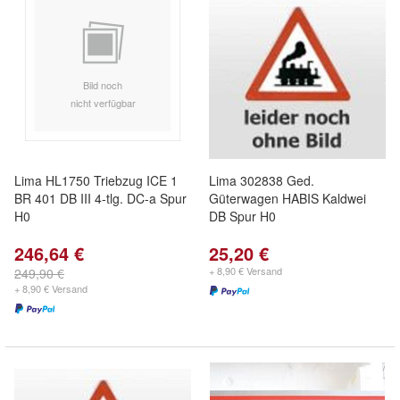
Bild noch
nicht verfügbar
Lima HL1750 Triebzug ICE 1
Lima 302838 Ged.
BR 401 DB III 4-tlg. DC-a Spur
Güterwagen HABIS Kaldwei
H0
DB Spur H0
246,64 €
25,20 €
+ 8,90 € Versand
249,90 €
+ 8,90 € Versand