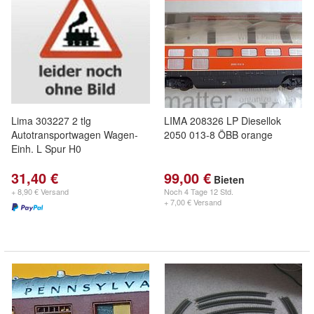
Lima 303227 2 tlg
LIMA 208326 LP Diesellok
Autotransportwagen Wagen-
2050 013-8 ÖBB orange
Einh. L Spur H0
31,40 €
99,00 €
Bieten
+ 8,90 € Versand
Noch
4 Tage 12 Std.
+ 7,00 € Versand