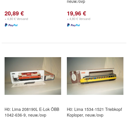
neuw./ovp
20,89 €
19,96 €
+ 4,80 € Versand
+ 4,80 € Versand
H0: Lima 208190L E-Lok ÖBB
H0: Lima 1534-1521 Triebkopf
1042-636-9, neuw./ovp
Koploper, neuw./ovp