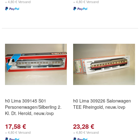
+ 4,80 € Versand
+ 4,80 € Versand
h0 Lima 309145 S01
h0 Lima 309226 Salonwagen
Personenwagen/Silberling 2.
TEE Rheingold, neuw./ovp
Kl. Dt. Herold, neuw./ovp
17,58 €
23,28 €
+ 4,80 € Versand
+ 4,80 € Versand