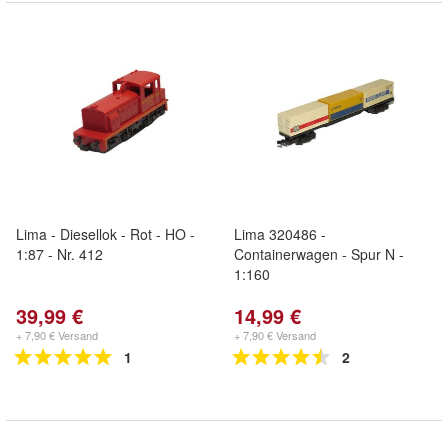
Lima - Diesellok - Rot - HO -
Lima 320486 -
1:87 - Nr. 412
Containerwagen - Spur N -
1:160
39,99 €
14,99 €
+ 7,90 € Versand
+ 7,90 € Versand
1
2