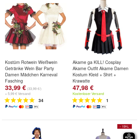
Kostüm Rotwein Weißwein
Akame ga KILL! Cosplay
Getränke Wein Bar Party
Akame Outfit Akame Damen
Damen Mädchen Karneval
Kostum Kleid + Shirt +
Fasching
Krawatte
33,99 €
47,98 €
(33,99 €/)
+ 5,99 € Versand
Kostenloser Versand
34
1
- 19%