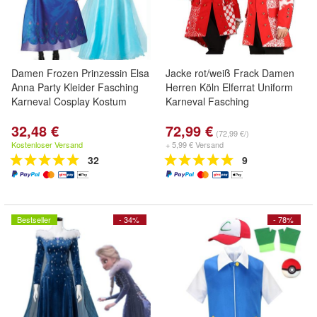
Damen Frozen Prinzessin Elsa
Jacke rot/weiß Frack Damen
Anna Party Kleider Fasching
Herren Köln Elferrat Uniform
Karneval Cosplay Kostum
Karneval Fasching
32,48 €
72,99 €
(72,99 €/)
Kostenloser Versand
+ 5,99 € Versand
32
9
Bestseller
- 34%
- 78%