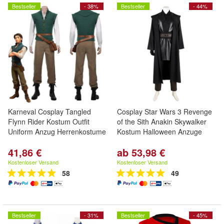
Bestseller
- 38%
Bestseller
- 44%
Karneval Cosplay Tangled
Cosplay Star Wars 3 Revenge
Flynn Rider Kostum Outfit
of the Sith Anakin Skywalker
Uniform Anzug Herrenkostume
Kostum Halloween Anzuge
41,86 €
ab 53,98 €
Kostenloser Versand
Kostenloser Versand
58
49
Bestseller
- 31%
Bestseller
- 45%