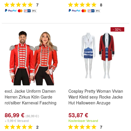
7
8
- 32%
excl. Jacke Uniform Damen
Cosplay Pretty Woman Vivian
Herren Zirkus Köln Garde
Ward Kleid sexy Rocke Jacke
rot/silber Karneval Fasching
Hut Halloween Anzuge
86,99 €
53,87 €
(86,99 €/)
+ 5,99 € Versand
Kostenloser Versand
2
7