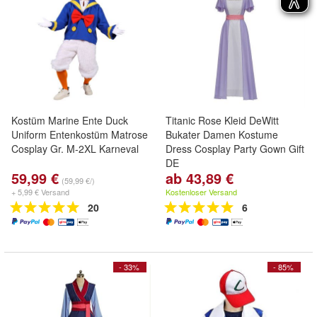
Kostüm Marine Ente Duck
Titanic Rose Kleid DeWitt
Uniform Entenkostüm Matrose
Bukater Damen Kostume
Cosplay Gr. M-2XL Karneval
Dress Cosplay Party Gown Gift
DE
59,99 €
ab 43,89 €
(59,99 €/)
+ 5,99 € Versand
Kostenloser Versand
20
6
- 33%
- 85%