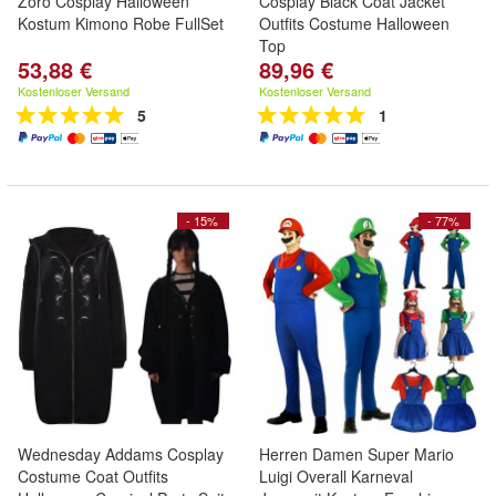
Zoro Cosplay Halloween
Cosplay Black Coat Jacket
Kostum Kimono Robe FullSet
Outfits Costume Halloween
Top
53,88 €
89,96 €
Kostenloser Versand
Kostenloser Versand
5
1
- 15%
- 77%
Wednesday Addams Cosplay
Herren Damen Super Mario
Costume Coat Outfits
Luigi Overall Karneval