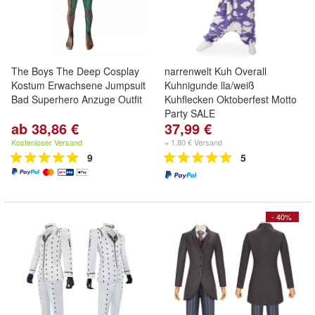
The Boys The Deep Cosplay
narrenwelt Kuh Overall
Kostum Erwachsene Jumpsuit
Kuhnigunde lla/weiß
Bad Superhero Anzuge Outfit
Kuhflecken Oktoberfest Motto
Party SALE
ab 38,86 €
37,99 €
Kostenloser Versand
+ 1,80 € Versand
9
5
- 40%