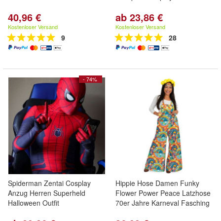
40,96 €
ab 23,86 €
Kostenloser Versand
Kostenloser Versand
9
28
- 74%
Spiderman Zentai Cosplay
Hippie Hose Damen Funky
Anzug Herren Superheld
Flower Power Peace Latzhose
Halloween Outfit
70er Jahre Karneval Fasching