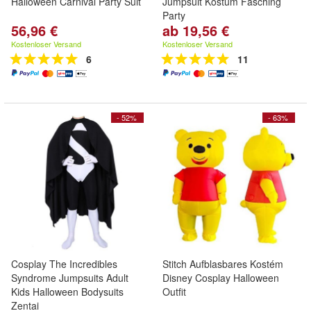
Halloween Carnival Party Suit
Jumpsuit Kostum Fasching
Party
56,96 €
ab 19,56 €
Kostenloser Versand
Kostenloser Versand
6
11
- 52%
- 63%
Cosplay The Incredibles
Stitch Aufblasbares Kostém
Syndrome Jumpsuits Adult
Disney Cosplay Halloween
Kids Halloween Bodysuits
Outfit
Zentai