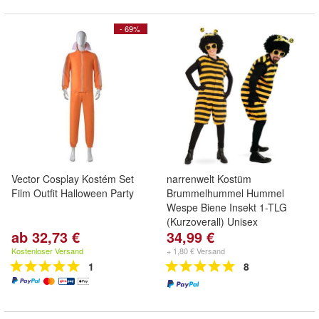
- 69%
Vector Cosplay Kostém Set
narrenwelt Kostüm
Film Outfit Halloween Party
Brummelhummel Hummel
Wespe Biene Insekt 1-TLG
(Kurzoverall) Unisex
ab 32,73 €
34,99 €
Kostenloser Versand
+ 1,80 € Versand
1
8