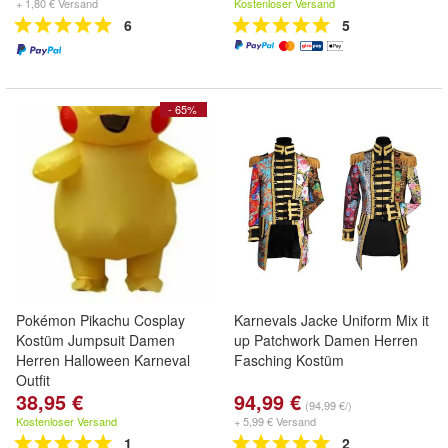
+ 1,80 € Versand
Kostenloser Versand
6
5
- 65%
Pokémon Pikachu Cosplay
Karnevals Jacke Uniform Mix it
Kostüm Jumpsuit Damen
up Patchwork Damen Herren
Herren Halloween Karneval
Fasching Kostüm
Outfit
38,95 €
94,99 €
(94,99 €/)
Kostenloser Versand
+ 5,99 € Versand
1
2