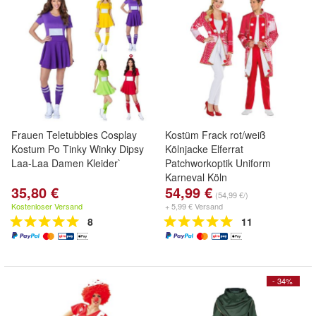
Frauen Teletubbies Cosplay
Kostüm Frack rot/weiß
Kostum Po Tinky Winky Dipsy
Kölnjacke Elferrat
Laa-Laa Damen Kleider`
Patchworkoptik Uniform
Karneval Köln
35,80 €
54,99 €
(54,99 €/)
Kostenloser Versand
+ 5,99 € Versand
8
11
- 34%