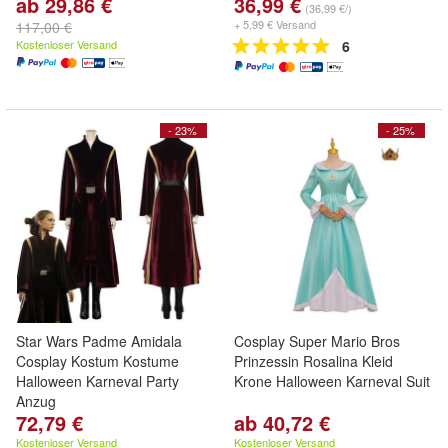
ab 29,86 €
36,99 €
(36,99 €/)
+ 5,99 € Versand
117,00 €
Kostenloser Versand
6
- 23%
- 25%
Star Wars Padme Amidala
Cosplay Super Mario Bros
Cosplay Kostum Kostume
Prinzessin Rosalina Kleid
Halloween Karneval Party
Krone Halloween Karneval Suit
Anzug
72,79 €
ab 40,72 €
Kostenloser Versand
Kostenloser Versand