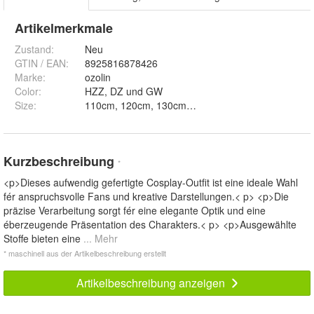
Artikelmerkmale
Zustand:
Neu
GTIN / EAN:
8925816878426
Marke:
ozolin
Color
:
HZZ, DZ und GW
Size
:
Kurzbeschreibung
*
<p>Dieses aufwendig gefertigte Cosplay-Outfit ist eine ideale Wahl
fér anspruchsvolle Fans und kreative Darstellungen.< p> <p>Die
präzise Verarbeitung sorgt fér eine elegante Optik und eine
éberzeugende Präsentation des Charakters.< p> <p>Ausgewählte
Stoffe bieten eine
... Mehr
* maschinell aus der Artikelbeschreibung erstellt
Artikelbeschreibung anzeigen