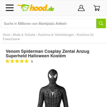
Hood
›
Mode & Schuhe
›
Kostüme & Verkleidungen
›
Kostüme für
Erwachsene
Venom Spiderman Cosplay Zentai Anzug
Superheld Halloween Kostém
1