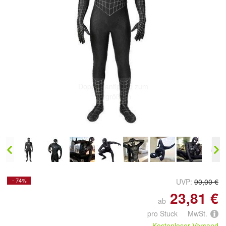
Doppelt antippen zum
vergrößern
- 74%
UVP:
90,00 €
23,81 €
ab
pro Stuck MwSt.
Kostenloser Versand