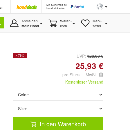
Mit Sicherheit bei
en
Hood einkaufen
Anmelden
Waren-
Merk-
Mein Hood
korb
zettel
- 79%
UVP:
126,00 €
25,93 €
pro Stuck MwSt.
Kostenloser Versand
In den Warenkorb