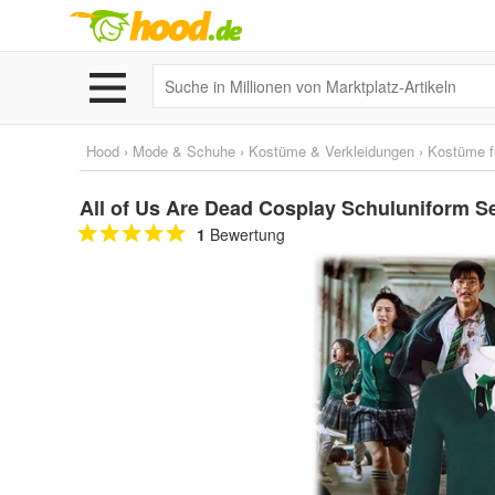
Hood
›
Mode & Schuhe
›
Kostüme & Verkleidungen
›
Kostüme f
All of Us Are Dead Cosplay Schuluniform Se
1
Bewertung