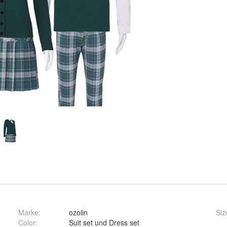
Marke:
ozolin
Siz
Color
:
Suit set und Dress set