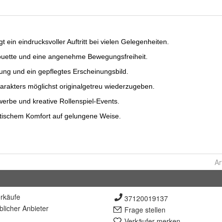
Ar
rkäufe
37120019137
lich
er Anbieter
Frage stellen
Verkäufer merken