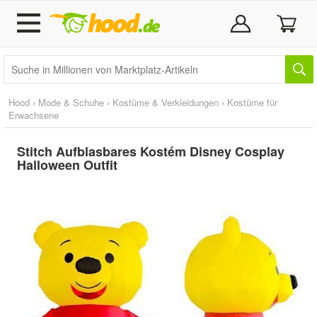
Hood
›
Mode & Schuhe
›
Kostüme & Verkleidungen
›
Kostüme für
Erwachsene
Stitch Aufblasbares Kostém Disney Cosplay
Halloween Outfit