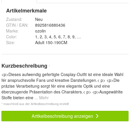
Artikelmerkmale
Zustand:
Neu
GTIN / EAN:
8925816880436
Marke:
ozolin
Color
:
1, 2, 3, 4, 5, 6, 7, 8, 9, 10, 11 und 12
Size
:
Adult 150-190CM
Kurzbeschreibung
*
<p>Dieses aufwendig gefertigte Cosplay-Outfit ist eine ideale Wahl
fér anspruchsvolle Fans und kreative Darstellungen.< p> <p>Die
präzise Verarbeitung sorgt fér eine elegante Optik und eine
éberzeugende Präsentation des Charakters.< p> <p>Ausgewählte
Stoffe bieten eine
... Mehr
* maschinell aus der Artikelbeschreibung erstellt
Artikelbeschreibung anzeigen