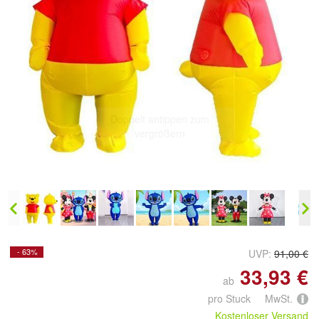
Doppelt antippen zum
vergrößern
- 63%
UVP:
91,00 €
33,93 €
ab
pro Stuck MwSt.
Kostenloser Versand