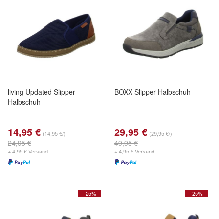
living Updated Slipper
BOXX Slipper Halbschuh
Halbschuh
14,95 €
29,95 €
(14,95 €/)
(29,95 €/)
24,95 €
49,95 €
+ 4,95 € Versand
+ 4,95 € Versand
- 25%
- 25%