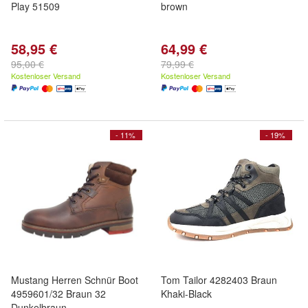
Play 51509
brown
58,95 €
64,99 €
95,00 €
79,99 €
Kostenloser Versand
Kostenloser Versand
- 11%
- 19%
Mustang Herren Schnür Boot
Tom Tailor 4282403 Braun
4959601/32 Braun 32
Khaki-Black
Dunkelbraun