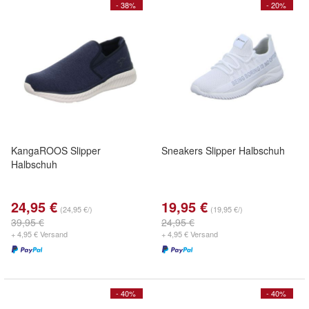
- 38%
- 20%
KangaROOS Slipper
Sneakers Slipper Halbschuh
Halbschuh
24,95 €
19,95 €
(24,95 €/)
(19,95 €/)
39,95 €
24,95 €
+ 4,95 € Versand
+ 4,95 € Versand
- 40%
- 40%