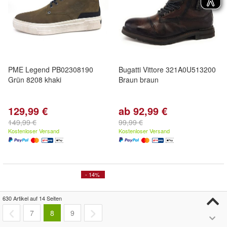
PME Legend PB02308190
Bugatti Vittore 321A0U513200
Grün 8208 khaki
Braun braun
129,99 €
ab 92,99 €
149,99 €
99,99 €
Kostenloser Versand
Kostenloser Versand
- 14%
630 Artikel auf 14 Seiten
7
8
9