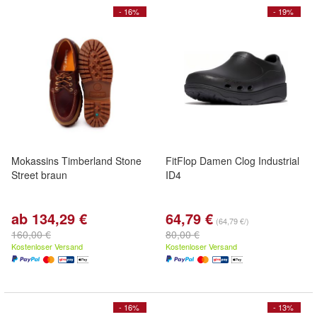
- 16%
- 19%
Mokassins Timberland Stone
FitFlop Damen Clog Industrial
Street braun
ID4
ab 134,29 €
64,79 €
(64,79 €/)
160,00 €
80,00 €
Kostenloser Versand
Kostenloser Versand
- 16%
- 13%