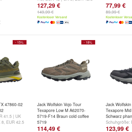
127,29 €
77,99 €
| UK 8.5
und
weitere ...
149,99 €
89,99 €
Kostenloser Versand
Kostenloser Vers
- 15%
- 18%
TX 47860-02
Jack Wolfskin Vojo Tour
Jack Wolfskin
02
Texapore Low M A62070-
Texapore Mi
R 41.5 | UK
5719-F14 Braun cold coffee
Schwarz pha
 8
,
EUR 42.5
5719
Schuhgröße:
114,49 €
123,99 €
ere ...
Schuhgröße:
EUR 41.5 | UK
EUR 42.5 | UK