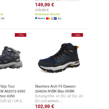
149,99 €
EUR 41.5 | UK 7.5
,
EUR 42 |
UK 8
und
weitere ...
179,99 €
and
Kostenloser Versand
- 17%
- 14%
 Vojo Tour
Skechers Arch Fit Dawson
d M A62072-6350
204634 NVBK Blau NVBK
ntom 6350
Schuhgröße:
41 EU
,
42 EU
,
43
EUR 42 | UK 8
,
EU
und
weitere ...
102,99 €
 8.5
,
EUR 43 |