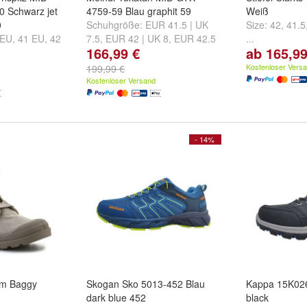
 Schwarz jet
4759-59 Blau graphit 59
Weiß
0
Schuhgröße:
EUR 41.5 | UK
Size:
42
,
41.5
 EU
,
41 EU
,
42
7.5
,
EUR 42 | UK 8
,
EUR 42.5
...
166,99 €
ab 165,99
..
| UK 8.5
und
weitere ...
Kostenloser Vers
199,99 €
Kostenloser Versand
- 14%
ium Baggy
Skogan Sko 5013-452 Blau
Kappa 15K02
dark blue 452
black