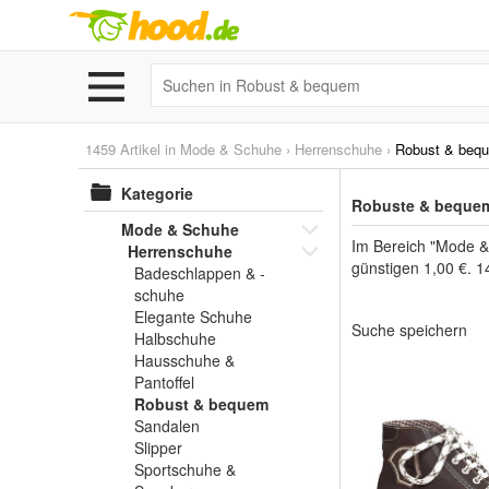
1459 Artikel in
Mode & Schuhe
›
Herrenschuhe
›
Robust & beq
Kategorie
Robuste & bequem
Mode & Schuhe
Im Bereich "Mode &
Herrenschuhe
günstigen 1,00 €. 1
Badeschlappen & -
schuhe
Elegante Schuhe
Suche speichern
Halbschuhe
Hausschuhe &
Pantoffel
Robust & bequem
Sandalen
Slipper
Sportschuhe &