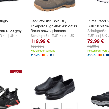
fugio
Jack Wolfskin Cold Bay
Puma Pacer 
Texapore High 4041401-5298
Blau 10 black/
rau 6129 grey
Braun brown/ phantom
Schuhgröße:
R 41 | UK 7
,
Schuhgröße:
EUR 41.5 | UK
EUR 41 | UK 
119,99 €
72,99 €
.5
,
EUR 42 |
7.5
,
EUR 42 | UK 8
,
EUR 42.5
7.5
und
weiter
 ...
| UK 8.5
und
weitere ...
139,99 €
79,99 €
Kostenloser Versand
Kostenloser Vers
- 25%