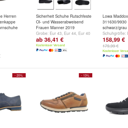
he Herren
Sicherheit Schuhe Rutschfeste
Lowa Maddox
ehenkappe
Ol- und Wasserabweisend
311630/9930
urnschuhe
Frauen Manner 2019
schwarz/grau
Grobe:
Eur 43
,
Eur 44
,
Eur 40
Schuhgröße:
ab 36,41 €
158,99 €
UR 45 UK10
,
und
weitere ...
EUR 41.5 | UK
UR 47 UK12
UK 8
und
weit
Kostenloser Versand
179,99 €
Kostenloser Vers
- 20%
- 13%