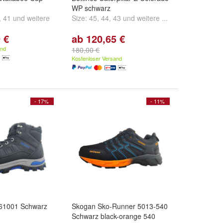
WP schwarz
,
41
und
weitere
Size:
45
,
44
,
43
und
weitere ...
 €
ab 120,65 €
and
180,00 €
Kostenloser Versand
- 17%
- 11%
61001 Schwarz
Skogan Sko-Runner 5013-540
Schwarz black-orange 540