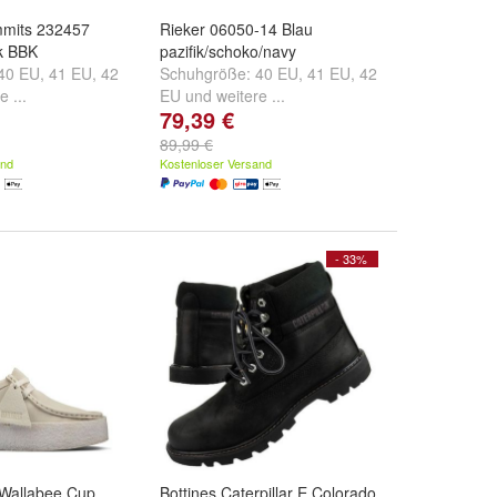
mits 232457
Rieker 06050-14 Blau
k BBK
pazifik/schoko/navy
40 EU
,
41 EU
,
42
Schuhgröße:
40 EU
,
41 EU
,
42
e ...
EU
und
weitere ...
79,39 €
89,99 €
and
Kostenloser Versand
- 33%
s Wallabee Cup
Bottines Caterpillar E Colorado