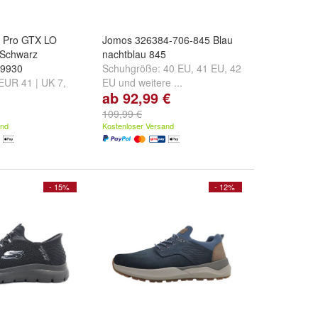
 Pro GTX LO
Jomos 326384-706-845 Blau
 Schwarz
nachtblau 845
 9930
Schuhgröße:
40 EU
,
41 EU
,
42
EUR 41 | UK 7
,
EU
und
weitere ...
ab 92,99 €
 7.5
,
EUR 42 |
ere ...
109,99 €
and
Kostenloser Versand
- 15%
- 12%