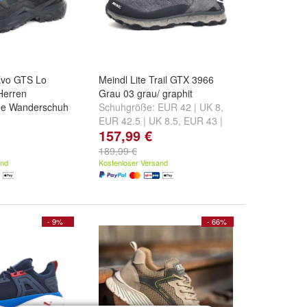
Evo GTS Lo
Meindl Lite Trail GTX 3966
Herren
Grau 03 grau/ graphit
he Wanderschuh
Schuhgröße:
EUR 42 | UK 8
,
EUR 42.5 | UK 8.5
,
EUR 43 |
157,99 €
EUR 41 | UK 7
,
UK 9
und
weitere ...
 7.5
,
EUR 42 |
189,99 €
ere ...
and
Kostenloser Versand
- 9%
- 66%