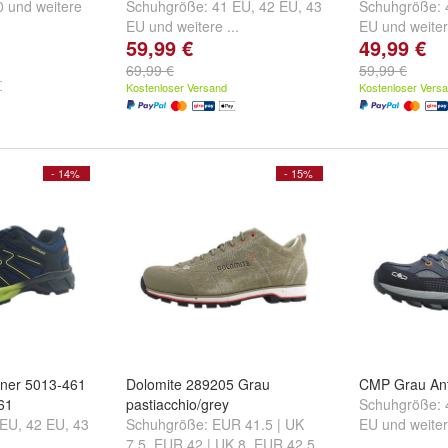
0
und
weitere
Schuhgröße:
41 EU
,
42 EU
,
43
Schuhgröße:
EU
und
weitere ...
EU
und
weiter
59,99 €
49,99 €
69,99 €
59,99 €
Kostenloser Versand
Kostenloser Vers
- 14%
- 15%
ner 5013-461
Dolomite 289205 Grau
CMP Grau Ant
61
pastiacchio/grey
Schuhgröße:
 EU
,
42 EU
,
43
Schuhgröße:
EUR 41.5 | UK
EU
und
weiter
..
7.5
,
EUR 42 | UK 8
,
EUR 42.5