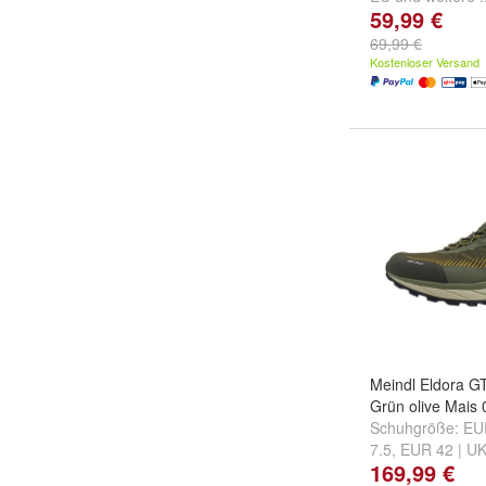
59,99 €
69,99 €
Kostenloser Versand
Meindl Eldora G
Grün olive Mais 
Schuhgröße:
EU
7.5
,
EUR 42 | UK
169,99 €
| UK 8.5
und
weit