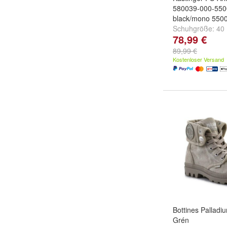
580039-000-5500
black/mono 550
Schuhgröße:
40
78,99 €
EU
und
weitere .
89,99 €
Kostenloser Versand
Bottines Pallad
Grén