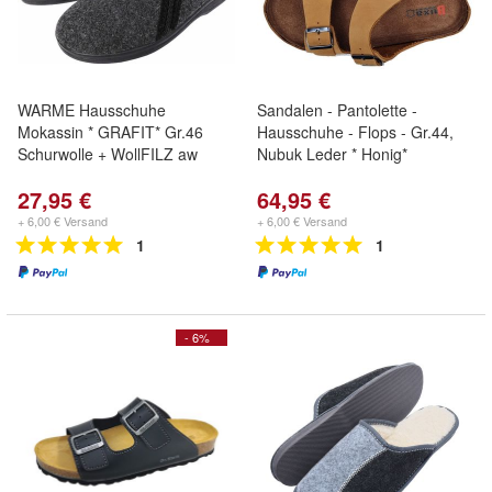
WARME Hausschuhe
Sandalen - Pantolette -
Mokassin * GRAFIT* Gr.46
Hausschuhe - Flops - Gr.44,
Schurwolle + WollFILZ aw
Nubuk Leder * Honig*
27,95 €
64,95 €
+ 6,00 € Versand
+ 6,00 € Versand
1
1
- 6%