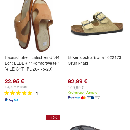
Hausschuhe - Latschen Gr.44
Birkenstock arizona 1022473
Echt LEDER * *Komfortweite *
Grün khaki
*+ LEICHT (PL.26-1-5-29)
22,95 €
92,99 €
+ 3,00 € Versand
109,99 €
1
Kostenloser Versand
- 10%