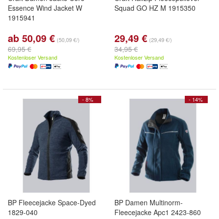
Essence Wind Jacket W
Squad GO HZ M 1915350
1915941
ab 50,09 €
29,49 €
(50,09 €/)
(29,49 €/)
69,95 €
34,95 €
Kostenloser Versand
Kostenloser Versand
- 8%
- 14%
BP Fleecejacke Space-Dyed
BP Damen Multinorm-
1829-040
Fleecejacke Apc1 2423-860