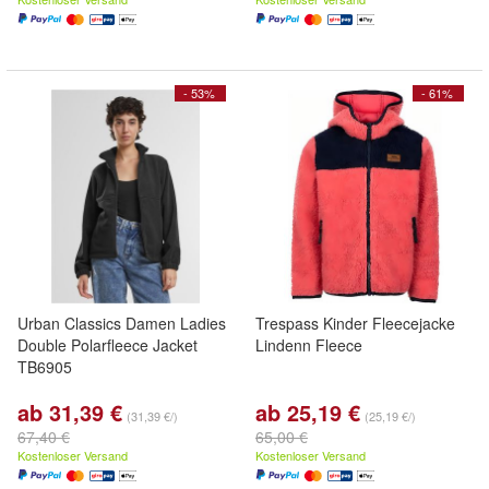
- 53%
- 61%
Urban Classics Damen Ladies
Trespass Kinder Fleecejacke
Double Polarfleece Jacket
Lindenn Fleece
TB6905
ab 31,39 €
ab 25,19 €
(31,39 €/)
(25,19 €/)
67,40 €
65,00 €
Kostenloser Versand
Kostenloser Versand