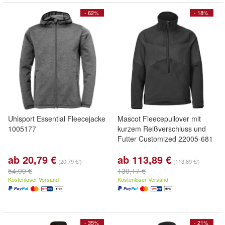
- 62%
- 18%
Uhlsport Essential Fleecejacke
Mascot Fleecepullover mit
1005177
kurzem Reißverschluss und
Futter Customized 22005-681
ab 20,79 €
ab 113,89 €
(20,79 €/)
(113,89 €/)
54,99 €
139,17 €
Kostenloser Versand
Kostenloser Versand
- 35%
- 21%