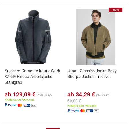
- 62%
Snickers Damen AllroundWork
Urban Classics Jacke Boxy
37.5® Fleece Arbeitsjacke
Sherpa Jacket Tiniolive
Stahlgrau
ab 129,09 €
ab 34,29 €
(129,09 €/)
(34,29 €/)
Kostenloser Versand
89,90 €
Kostenloser Versand