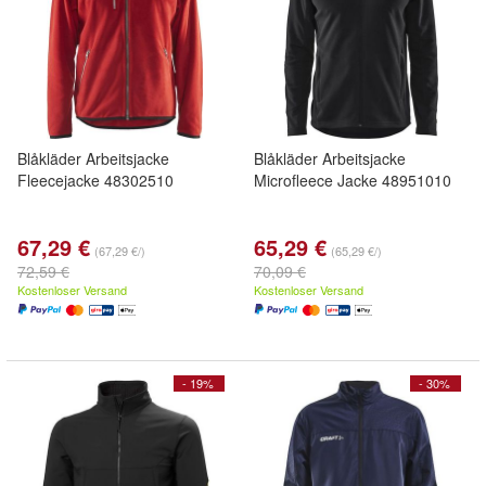
Blåkläder Arbeitsjacke
Blåkläder Arbeitsjacke
Fleecejacke 48302510
Microfleece Jacke 48951010
67,29 €
65,29 €
(67,29 €/)
(65,29 €/)
72,59 €
70,09 €
Kostenloser Versand
Kostenloser Versand
- 19%
- 30%