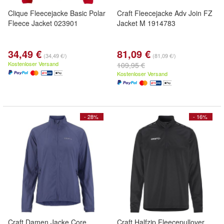
Clique Fleecejacke Basic Polar
Craft Fleecejacke Adv Join FZ
Fleece Jacket 023901
Jacket M 1914783
34,49 €
81,09 €
(34,49 €/)
(81,09 €/)
Kostenloser Versand
109,95 €
Kostenloser Versand
- 28%
- 16%
Craft Damen Jacke Core
Craft Halfzip Fleecepullover