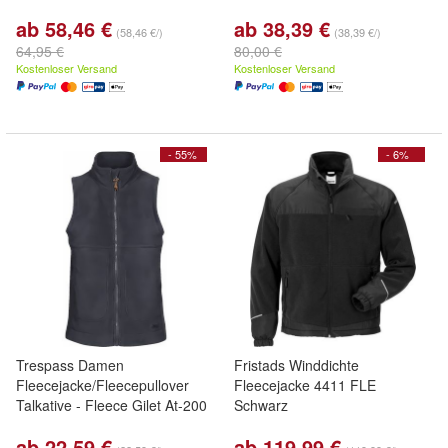
ab 58,46 €
ab 38,39 €
(58,46 €/)
(38,39 €/)
64,95 €
80,00 €
Kostenloser Versand
Kostenloser Versand
- 55%
- 6%
Trespass Damen
Fristads Winddichte
Fleecejacke/Fleecepullover
Fleecejacke 4411 FLE
Talkative - Fleece Gilet At-200
Schwarz
ab 22,59 €
ab 119,99 €