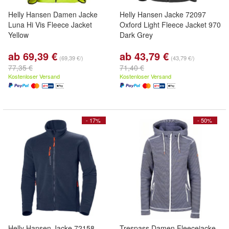
Helly Hansen Damen Jacke
Helly Hansen Jacke 72097
Luna Hi Vis Fleece Jacket
Oxford Light Fleece Jacket 970
Yellow
Dark Grey
ab 69,39 €
ab 43,79 €
(69,39 €/)
(43,79 €/)
77,35 €
71,40 €
Kostenloser Versand
Kostenloser Versand
- 17%
- 50%
Helly Hansen Jacke 72158
Trespass Damen Fleecejacke