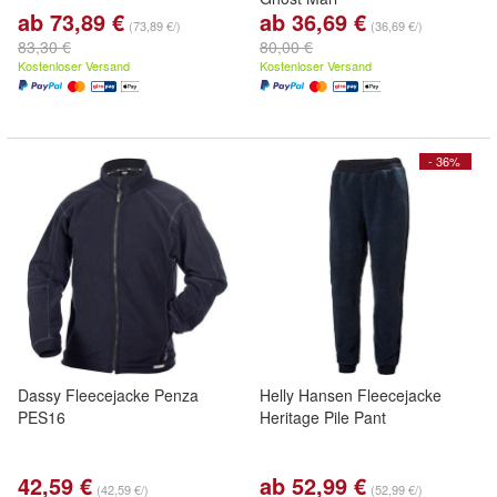
ab 73,89 €
ab 36,69 €
(73,89 €/)
(36,69 €/)
83,30 €
80,00 €
Kostenloser Versand
Kostenloser Versand
- 36%
Dassy Fleecejacke Penza
Helly Hansen Fleecejacke
PES16
Heritage Pile Pant
42,59 €
ab 52,99 €
(42,59 €/)
(52,99 €/)