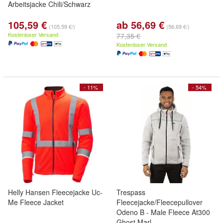
Arbeitsjacke Chili/Schwarz
105,59 €
ab 56,69 €
(105,59 €/)
(56,69 €/)
Kostenloser Versand
77,35 €
Kostenloser Versand
- 11%
- 54%
Helly Hansen Fleecejacke Uc-
Trespass
Me Fleece Jacket
Fleecejacke/Fleecepullover
Odeno B - Male Fleece At300
Ghost Marl