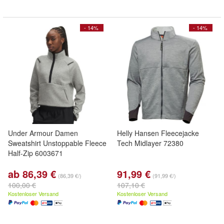
- 14%
- 14%
Under Armour Damen
Helly Hansen Fleecejacke
Sweatshirt Unstoppable Fleece
Tech Midlayer 72380
Half-Zip 6003671
ab 86,39 €
91,99 €
(86,39 €/)
(91,99 €/)
100,00 €
107,10 €
Kostenloser Versand
Kostenloser Versand