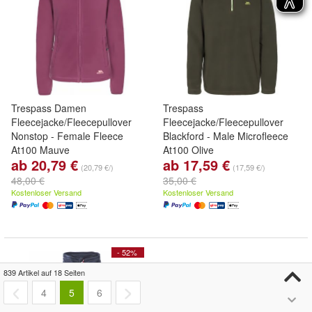
Trespass Damen
Trespass
Fleecejacke/Fleecepullover
Fleecejacke/Fleecepullover
Nonstop - Female Fleece
Blackford - Male Microfleece
At100 Mauve
At100 Olive
ab 20,79 €
ab 17,59 €
(20,79 €/)
(17,59 €/)
48,00 €
35,00 €
Kostenloser Versand
Kostenloser Versand
- 52%
839 Artikel auf 18 Seiten
4
5
6