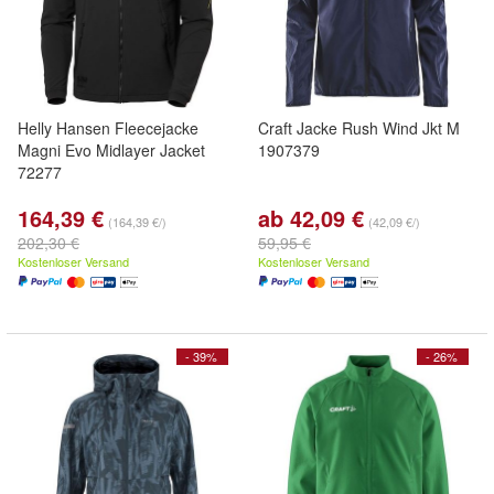
Helly Hansen Fleecejacke
Craft Jacke Rush Wind Jkt M
Magni Evo Midlayer Jacket
1907379
72277
164,39 €
ab 42,09 €
(164,39 €/)
(42,09 €/)
202,30 €
59,95 €
Kostenloser Versand
Kostenloser Versand
- 39%
- 26%