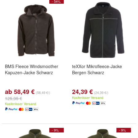
- 54%
BMS Fleece Windsmoother
teXXor Mikrofleece-Jacke
Kapuzen-Jacke Schwarz
Bergen Schwarz
ab 58,49 €
24,39 €
(58,49 €/)
(24,39 €/)
Kostenloser Versand
125,95 €
Kostenloser Versand
- 9%
- 9%