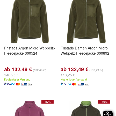
Fristads Argon Micro Webpelz-
Fristads Damen Argon Micro
Fleecejacke 300524
Webpelz-Fleecejacke 300892
ab 132,49 €
ab 132,49 €
(132,49 €/)
(132,49 €/)
146,25 €
146,25 €
Kostenloser Versand
Kostenloser Versand
- 57%
- 50%