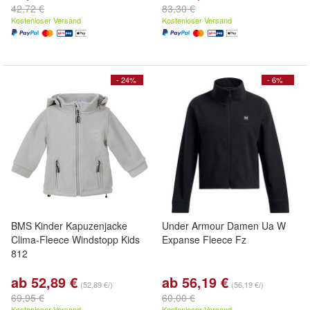
42,72 €
83,30 €
Kostenloser Versand
Kostenloser Versand
- 24%
- 6%
BMS Kinder Kapuzenjacke
Under Armour Damen Ua W
Clima-Fleece Windstopp Kids
Expanse Fleece Fz
812
ab 52,89 €
ab 56,19 €
(52,89 €/)
(56,19 €/)
69,95 €
60,00 €
Kostenloser Versand
Kostenloser Versand