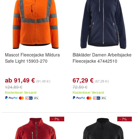
Mascot Fleecejacke Mildura
Blåkläder Damen Arbeitsjacke
Safe Light 15903-270
Fleecejacke 47442510
ab 91,49 €
67,29 €
(91,49 €/)
(67,29 €/)
124,89 €
72,59 €
Kostenloser Versand
Kostenloser Versand
- 7%
- 7%