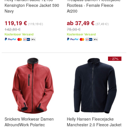
Kensington Fleece Jacket 590
Rootless - Female Fleece
Navy
At200
119,19 €
ab 37,49 €
(119,19 €/)
(37,49 €/)
142,80 €
75,00 €
Kostenloser Versand
Kostenloser Versand
- 27%
Snickers Workwear Damen
Helly Hansen Fleecejacke
AllroundWork Polartec
Manchester 2.0 Fleece Jacket