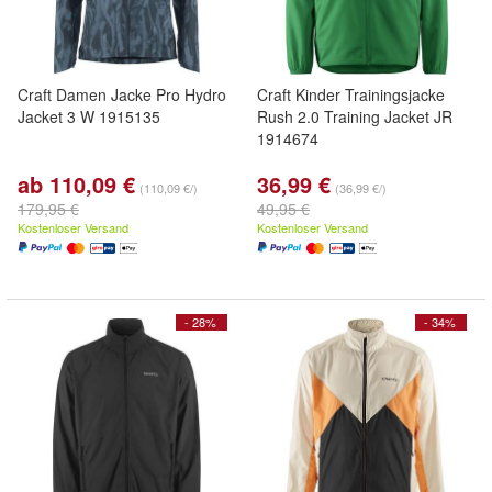
Craft Damen Jacke Pro Hydro
Craft Kinder Trainingsjacke
Jacket 3 W 1915135
Rush 2.0 Training Jacket JR
1914674
ab 110,09 €
36,99 €
(110,09 €/)
(36,99 €/)
179,95 €
49,95 €
Kostenloser Versand
Kostenloser Versand
- 28%
- 34%