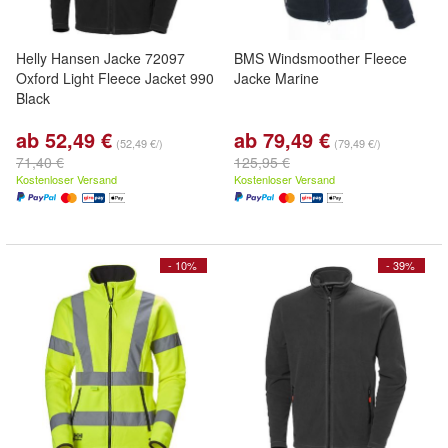
Helly Hansen Jacke 72097
BMS Windsmoother Fleece
Oxford Light Fleece Jacket 990
Jacke Marine
Black
ab 52,49 €
ab 79,49 €
(52,49 €/)
(79,49 €/)
71,40 €
125,95 €
Kostenloser Versand
Kostenloser Versand
- 10%
- 39%