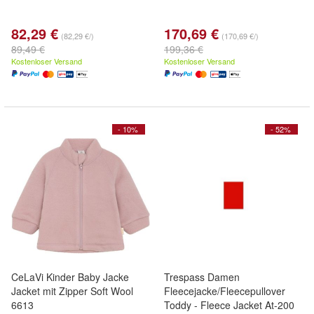
82,29 €
170,69 €
(82,29 €/)
(170,69 €/)
89,49 €
199,36 €
Kostenloser Versand
Kostenloser Versand
- 10%
- 52%
CeLaVi Kinder Baby Jacke
Trespass Damen
Jacket mit Zipper Soft Wool
Fleecejacke/Fleecepullover
6613
Toddy - Fleece Jacket At-200