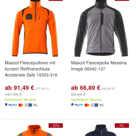
Mascot Fleecepullover mit
Mascot Fleecejacke Messina
kurzem Reißverschluss
Image 06042-137
Accelerate Safe 19303-316
ab 91,49 €
ab 66,89 €
(91,49 €/)
(66,89 €/)
141,55 €
84,43 €
Kostenloser Versand
Kostenloser Versand
- 27%
- 7%