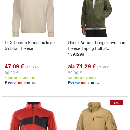
DLX Damen Fleecepullover
Under Armour Longsleeve Icon
Siobhan Fleece
Fleece Taping Full-Zip
1390298
47,09 €
ab 71,29 €
(47,09 €/)
(71,29 €/)
80,00 €
80,00 €
Kostenloser Versand
Kostenloser Versand
- 8%