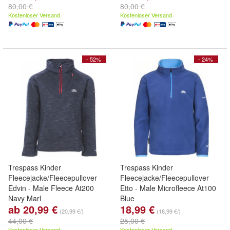
80,00 €
80,00 €
Kostenloser Versand
Kostenloser Versand
- 52%
- 24%
Trespass Kinder
Trespass Kinder
Fleecejacke/Fleecepullover
Fleecejacke/Fleecepullover
Edvin - Male Fleece At200
Etto - Male Microfleece At100
Navy Marl
Blue
ab 20,99 €
18,99 €
(20,99 €/)
(18,99 €/)
44,00 €
25,00 €
Kostenloser Versand
Kostenloser Versand