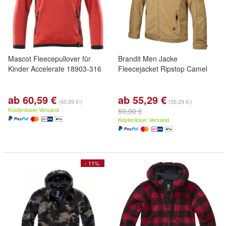
Mascot Fleecepullover für
Brandit Men Jacke
Kinder Accelerate 18903-316
Fleecejacket Ripstop Camel
ab 60,59 €
ab 55,29 €
(60,59 €/)
(55,29 €/)
Kostenloser Versand
59,90 €
Kostenloser Versand
- 11%