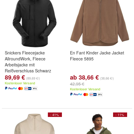
Snickers Fleecejacke
En Fant Kinder Jacke Jacket
AllroundWork, Fleece
Fleece 5895
Arbeitsjacke mit
Reißverschluss Schwarz
89,69 €
ab 38,66 €
(89,69 €/)
(38,66 €/)
Kostenloser Versand
42,95 €
Kostenloser Versand
- 41%
- 11%