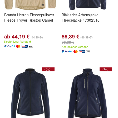
Brandit Herren Fleecepullover
Blåkläder Arbeitsjacke
Fleece Troyer Ripstop Camel
Fleecejacke 47302510
ab 44,19 €
86,39 €
(44,19 €/)
(86,39 €/)
Kostenloser Versand
96,39 €
Kostenloser Versand
- 3%
- 7%