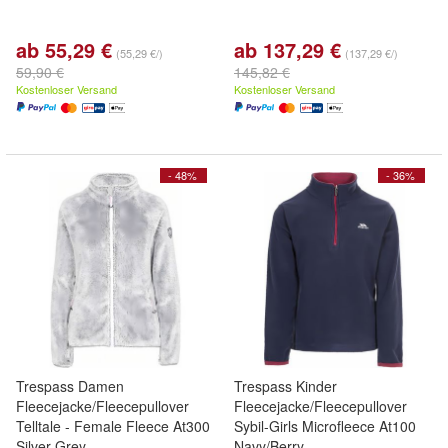
ab 55,29 €
ab 137,29 €
(55,29 €/)
(137,29 €/)
59,90 €
145,82 €
Kostenloser Versand
Kostenloser Versand
- 48%
- 36%
Trespass Damen
Trespass Kinder
Fleecejacke/Fleecepullover
Fleecejacke/Fleecepullover
Telltale - Female Fleece At300
Sybil-Girls Microfleece At100
Silver Grey
Navy/Berry