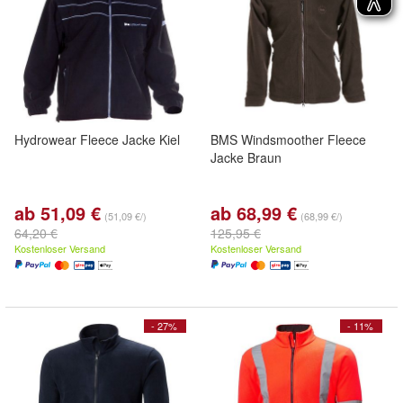
Hydrowear Fleece Jacke Kiel
BMS Windsmoother Fleece
Jacke Braun
ab 51,09 €
ab 68,99 €
(51,09 €/)
(68,99 €/)
64,20 €
125,95 €
Kostenloser Versand
Kostenloser Versand
- 27%
- 11%