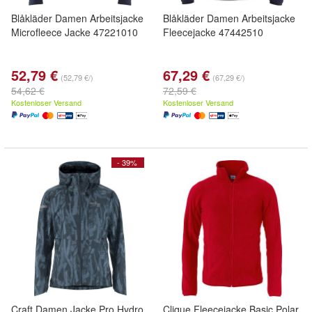
Blåkläder Damen Arbeitsjacke
Blåkläder Damen Arbeitsjacke
Microfleece Jacke 47221010
Fleecejacke 47442510
52,79 €
67,29 €
(52,79 €/)
(67,29 €/)
54,62 €
72,59 €
Kostenloser Versand
Kostenloser Versand
- 39%
Craft Damen Jacke Pro Hydro
Clique Fleecejacke Basic Polar