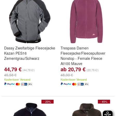
Dassy Zweifarbige Fleecejacke
Trespass Damen
Kazan PES16
Fleecejacke/Fleecepullover
Zementgrau/Schwarz
Nonstop - Female Fleece
At100 Mauve
44,79 €
ab 20,79 €
(44,79 €/)
(20,79 €/)
45,58 €
48,00 €
Kostenloser Versand
Kostenloser Versand
- 20%
- 45%