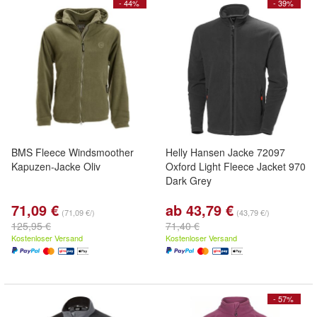
- 44%
- 39%
BMS Fleece Windsmoother
Helly Hansen Jacke 72097
Kapuzen-Jacke Oliv
Oxford Light Fleece Jacket 970
Dark Grey
71,09 €
ab 43,79 €
(71,09 €/)
(43,79 €/)
125,95 €
71,40 €
Kostenloser Versand
Kostenloser Versand
- 57%