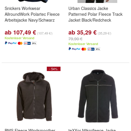
Snickers Workwear
Urban Classics Jacke
AllroundWork Polartec Fleece
Patterned Polar Fleece Track
Arbeitsjacke Navy/Schwarz
Jacket Black/Redcheck
ab 107,49 €
ab 35,29 €
(107,49 €/)
(35,29 €/)
Kostenloser Versand
79,90 €
Kostenloser Versand
- 54%
BMS Fleece Windsmoother
teXXor Mikrofleece-Jacke