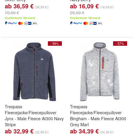
ab 36,59 €
ab 16,09 €
(36,59 €/)
(16,09 €/)
70,00 €
25,00 €
Kostenloser Versand
Kostenloser Versand
- 59%
- 57%
Trespass
Trespass
Fleecejacke/Fleecepullover
Fleecejacke/Fleecepullover
Jynx - Male Fleece At300 Navy
Bingham - Male Fleece At300
Stripe
Grey Marl
ab 32,99 €
ab 34,39 €
(32,99 €/)
(34,39 €/)