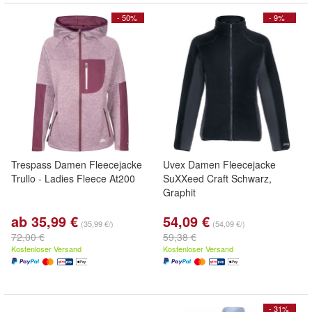
- 50%
- 9%
Trespass Damen Fleecejacke
Uvex Damen Fleecejacke
Trullo - Ladies Fleece At200
SuXXeed Craft Schwarz,
Graphit
ab 35,99 €
54,09 €
(35,99 €/)
(54,09 €/)
72,00 €
59,38 €
Kostenloser Versand
Kostenloser Versand
- 31%