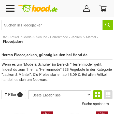
826 Artikel in
Mode & Schuhe
›
Herrenmode
›
Jacken & Mäntel
›
Fleecejacken
Herren Fleecejacken, günstig kaufen bei Hood.de
Wenn es um "Mode & Schuhe" im Bereich "Herrenmode" geht,
findest du zum Thema "Herrenmode" 826 Angebote in der Kategorie
"Jacken & Mäntel". Die Preise starten ab 16,09 €. Bei allen Artikel
handelt es sich um Neuware.
Filter
1
Suche speichern
- 34%
- 34%