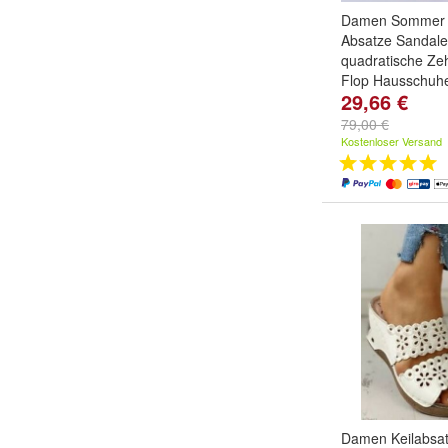
Damen Sommer S
Absatze Sandal
quadratische Zeh
Flop Hausschuh
29,66 €
color:
Brown
,
Bl
79,00 €
Kostenloser Versand
Damen Keilabsat