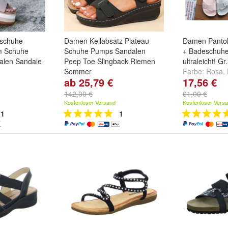
schuhe
Damen Keilabsatz Plateau
Damen Pantole
m Schuhe
Schuhe Pumps Sandalen
+ Badeschuhe
dalen Sandale
Peep Toe Slingback Riemen
ultraleicht! G
Sommer
Farbe:
Rosa
,
ab 25,79 €
17,56 €
und
Beige
farbe:
Schwarz amp nbsp
,
und
weitere ..
Beige amp nbsp
,
Rot amp
142,00 €
61,00 €
nbsp
und
weitere ...
Kostenloser Versand
Kostenloser Vers
1
1