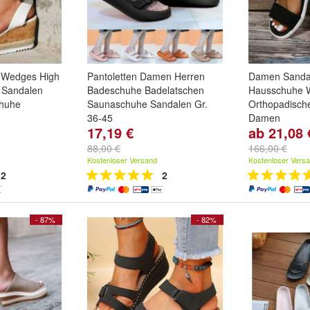
Wedges High
Pantoletten Damen Herren
Damen Sanda
 Sandalen
Badeschuhe Badelatschen
Hausschuhe 
chuhe
Saunaschuhe Sandalen Gr.
Orthopadisch
36-45
Damen
17,19 €
ab 21,08 
un
,
Schwarz
Farbe:
Schwarz
,
Khaki
,
Rosa
Grobe:
38
,
39
und
weitere ...
...
88,00 €
166,00 €
Kostenloser Versand
Kostenloser Vers
2
2
- 87%
- 82%