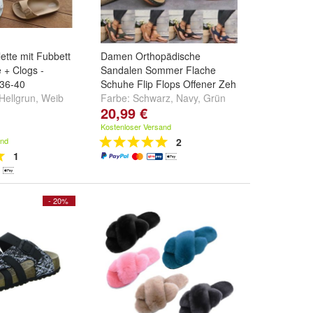
tte mit Fubbett
Damen Orthopädische
 + Clogs -
Sandalen Sommer Flache
r.36-40
Schuhe Flip Flops Offener Zeh
Hellgrun
,
Weib
Farbe:
Schwarz
,
Navy
,
Grün
20,99 €
.
und
weitere ...
Kostenloser Versand
and
2
1
- 20%