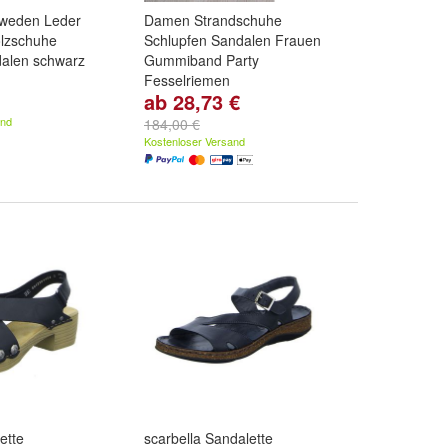
hweden Leder
Damen Strandschuhe
olzschuhe
Schlupfen Sandalen Frauen
alen schwarz
Gummiband Party
Fesselriemen
ab 28,73 €
38
,
EUR 41
,
EUR
Farbe:
Schwarz
und
Beige
 ...
and
184,00 €
Kostenloser Versand
ette
scarbella Sandalette