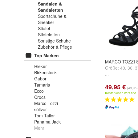
Sandalen &
Sandaletten
Sportschuhe &
Sneaker
Stiefel
Stiefeletten
Sonstige Schuhe
Zubehör & Pflege
Top Marken
MARCO TOZZI S
Rieker
Größe:
40
,
36
,
3
Birkenstock
...
Gabor
Tamaris
49,95 €
(49,95 
Ecco
Kostenloser Versand
Crocs
Marco Tozzi
sòliver
Tom Tailor
Panama Jack
Mehr