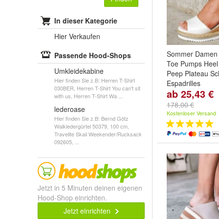
In dieser Kategorie
Hier Verkaufen
Sommer Damen 
Passende Hood-Shops
Toe Pumps Heel
Umkleidekabine
Peep Plateau S
Hier finden Sie z.B: Herren T-Shirt
Espadrilles
030BER, Herren T-Shirt You can't sit
ab 25,43 €
farbe:
Weib
,
Bra
with us, Herren T-Shirt Wa ...
und
weitere ...
178,00 €
lederoase
Kostenloser Versand
Hier finden Sie z.B: Bernd Götz
Walkledergürtel 50379, 100 cm,
Travelite Skaii Weekender/Rucksack
092605, ...
Jetzt in 5 Minuten deinen eigenen
Hood-Shop einrichten.
Jetzt einrichten