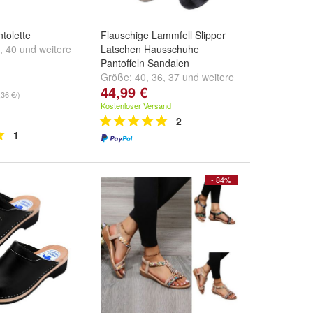
tolette
Flauschige Lammfell Slipper
,
40
und
weitere
Latschen Hausschuhe
Pantoffeln Sandalen
Größe:
40
,
36
,
37
und
weitere
44,99 €
...
,36 €/)
Kostenloser Versand
2
1
- 84%