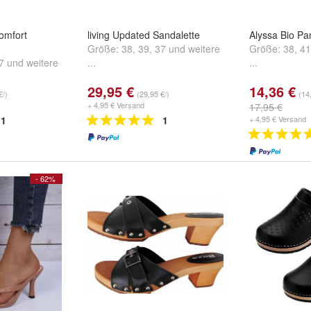
omfort
living Updated Sandalette
Alyssa Bio Pan
Größe:
38
,
39
,
37
und
weitere
Größe:
38
,
41
7
und
weitere
...
...
29,95 €
14,36 €
€/)
(29,95 €/)
(14
+ 4,95 € Versand
17,95 €
1
1
+ 4,95 € Versand
- 62%