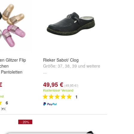
 Glitzer Flip
Rieker Sabot/ Clog
schen
Größe:
37
,
38
,
39
und
weitere
Pantoletten
...
€
49,95 €
z
,
Silber
,
Lila
und
(49,95 €/)
Kostenloser Versand
and
1
6
- 20%