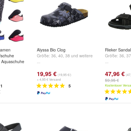
Damen
Alyssa Bio Clog
Rieker Sandal
fschuhe
Größe:
36
,
40
,
38
und
weitere
Größe:
36
,
37
 Aquaschuhe
...
...
19,95 €
47,96 €
au
,
Gelb
,
Grau
(19,95 €/)
(47
+ 4,95 € Versand
59,95 €
1
5
Kostenloser Vers