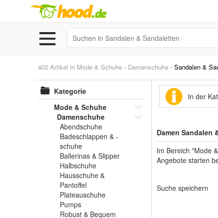
402 Artikel in
Mode & Schuhe
›
Damenschuhe
›
Sandalen & San
Kategorie
In der Ka
Mode & Schuhe
Damenschuhe
Abendschuhe
Damen Sandalen & 
Badeschlappen & -
schuhe
Im Bereich "Mode &
Ballerinas & Slipper
Angebote starten be
Halbschuhe
Hausschuhe &
Pantoffel
Suche speichern
Plateauschuhe
Pumps
Robust & Bequem