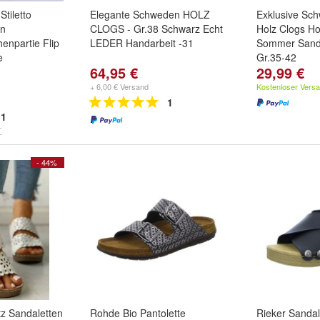
tiletto
Elegante Schweden HOLZ
Exklusive Sc
en
CLOGS - Gr.38 Schwarz Echt
Holz Clogs H
enpartie Flip
LEDER Handarbeit -31
Sommer Sand
e
Gr.35-42
64,95 €
29,99 €
ack
und
White
Größe:
EUR 
35
und
weitere
+ 6,00 € Versand
Kostenloser Vers
1
1
- 44%
z Sandaletten
Rohde Bio Pantolette
Rieker Sandal