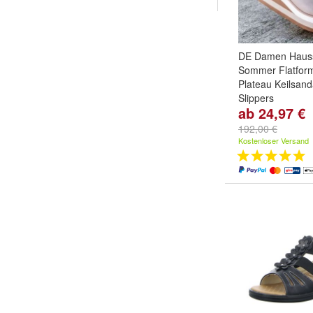
DE Damen Haus
Sommer Flatfor
Plateau Keilsan
Slippers
ab 24,97 €
Farbe:
Schwarz
192,00 €
Kostenloser Versand