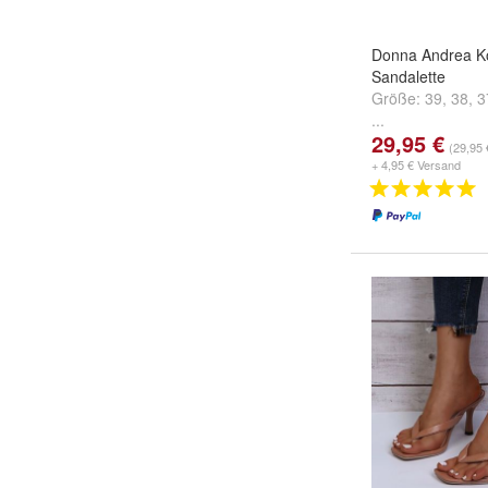
Donna Andrea K
Sandalette
Größe:
39
,
38
,
3
...
29,95 €
(29,95 
+ 4,95 € Versand