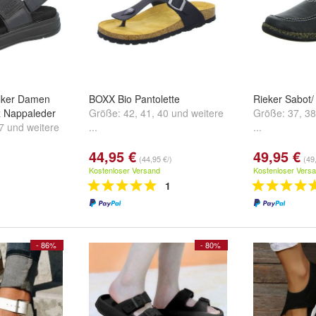
ker Damen
BOXX Bio Pantolette
Rieker Sabot/
z Nappaleder
Größe:
42
,
41
,
40
und
weitere
Größe:
37
,
38
7
und
weitere
...
...
44,95 €
49,95 €
(44,95 €/)
(49
Kostenloser Versand
Kostenloser Vers
1
- 86%
- 80%