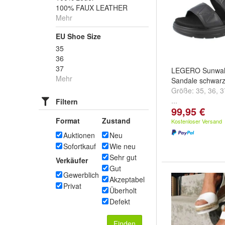
100% FAUX LEATHER
Mehr
EU Shoe Size
35
36
37
LEGERO Sunwal
Mehr
Sandale schwar
Größe:
35
,
36
,
3
...
Filtern
99,95 €
Format
Zustand
Kostenloser Versand
Auktionen
Neu
Sofortkauf
Wie neu
Sehr gut
Verkäufer
Gut
Gewerblich
Akzeptabel
Privat
Überholt
Defekt
Finden