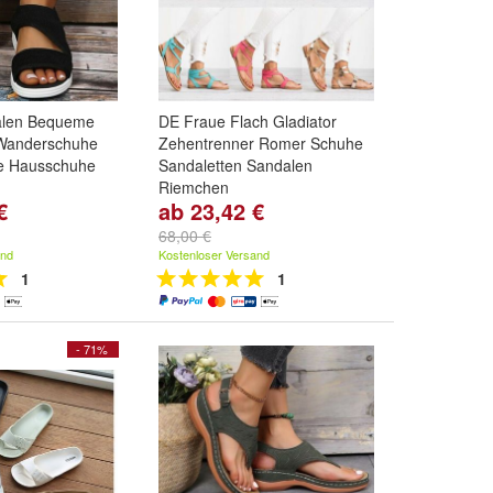
len Bequeme
DE Fraue Flach Gladiator
Wanderschuhe
Zehentrenner Romer Schuhe
e Hausschuhe
Sandaletten Sandalen
Riemchen
€
ab 23,42 €
,
40
und
weitere
Farbe:
Rot
,
Grun
,
Schwarz
und
weitere ...
68,00 €
and
Kostenloser Versand
1
1
- 71%