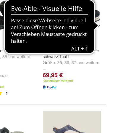
ette
S. OLIVER Damen Sandalette
,
38
und
weitere
schwarz Textil
Größe:
35
,
36
,
37
und
weitere
...
69,95 €
,96 €/)
Kostenloser Versand
and
1