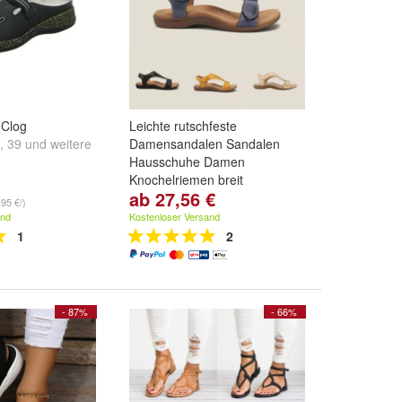
 Clog
Leichte rutschfeste
,
39
und
weitere
Damensandalen Sandalen
Hausschuhe Damen
Knochelriemen breit
ab 27,56 €
Grobe:
37
,
38
,
39
und
weitere
,95 €/)
...
and
Kostenloser Versand
1
2
- 87%
- 66%