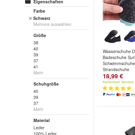
Eigenschaften
Farbe
Schwarz
Mehrere auswählen
Größe
38
40
Wasserschuhe 
39
Badeschuhe Sur
37
Schwimmschuhe
41
Strandschuhe
Mehr
18,99 €
Farbe:
Königsbl
und
weitere ...
Kostenloser Versand
Schuhgröße
40
39
37
Mehr
Material
Leder
100% Leder