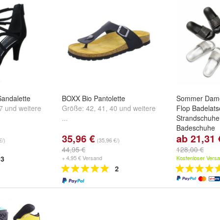
andalette
BOXX Bio Pantolette
Sommer Damen
7
und
weitere
Größe:
42
,
41
,
40
und
weitere
Flop Badelat
...
Strandschuhe 
Badeschuhe
35,96 €
ab 21,31 
farbe:
Schwar
€/)
(35,96 €/)
weitere ...
44,95 €
128,00 €
3
+ 4,95 € Versand
Kostenloser Vers
2