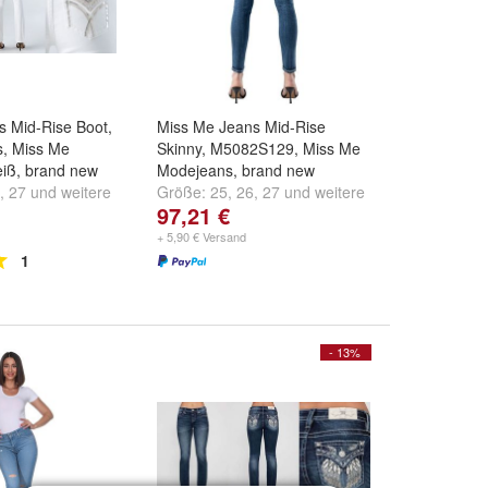
s Mid-Rise Boot,
Miss Me Jeans Mid-Rise
, Miss Me
Skinny, M5082S129, Miss Me
iß, brand new
Modejeans, brand new
,
27
und
weitere
Größe:
25
,
26
,
27
und
weitere
97,21 €
...
+ 5,90 € Versand
1
- 13%