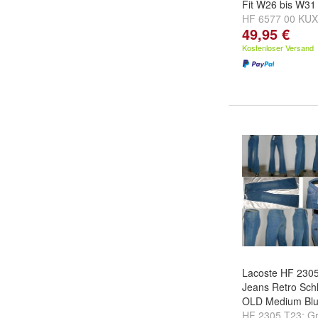
Fit W26 bis W31
HF 6577 00 KU
49,95 €
W27 L30
,
W28 L
weitere ...
Kostenloser Versand
Lacoste HF 2305
Jeans Retro Sch
OLD Medium Bl
HF 2305 T23:
Gr