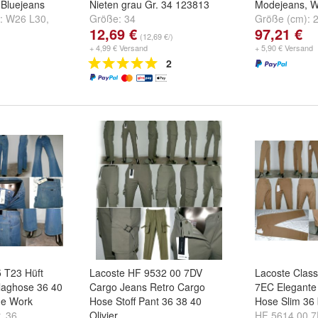
 Bluejeans
Nieten grau Gr. 34 123813
Modejeans, W
X:
W26 L30
,
Größe:
34
Größe (cm):
12,69 €
97,21 €
32
und
weitere ...
(12,69 €/)
+ 4,99 € Versand
+ 5,90 € Versand
2
 T23 Hüft
Lacoste HF 9532 00 7DV
Lacoste Class
laghose 36 40
Cargo Jeans Retro Cargo
7EC Elegante
ue Work
Hose Stoff Pant 36 38 40
Hose Slim 36 
. 36
Olivier
HF 5614 00 7