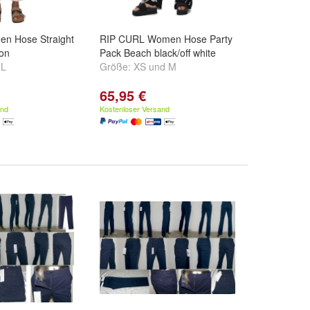
n Hose Straight
RIP CURL Women Hose Party
on
Pack Beach black/off white
d
L
Größe:
XS
und
M
65,95 €
and
Kostenloser Versand