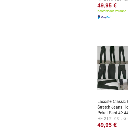
49,95 €
(W28/L32)
und
G
(W30/L32)
Kostenloser Versand
Lacoste Classic
Stretch Jeans H
Poket Pant 42 4
HF 2121 031:
Gr
49,95 €
(W34/L34)
,
Gr. 