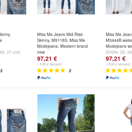
kinny,
Miss Me Jeans Mid-Rise
Miss Me Jean
e
Skinny, M9118S, Miss Me
M3444B weiss
Modejeans, Western brand
Modejeans we
26
,
27
und
new
Größe:
25
,
26
97,21 €
97,21 €
Größe (cm):
26
,
27
,
28
und
...
weitere ...
+ 5,90 € Versand
+ 5,90 € Versand
2
2